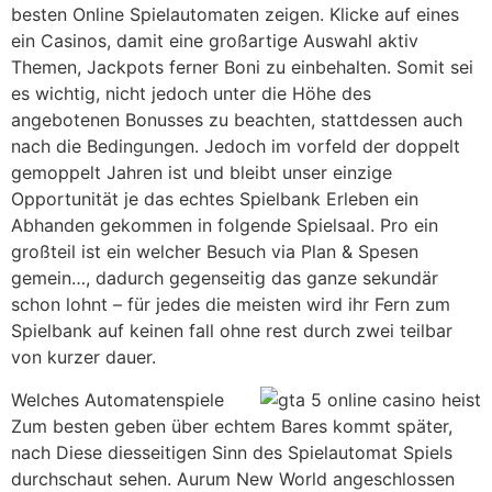
besten Online Spielautomaten zeigen. Klicke auf eines
ein Casinos, damit eine großartige Auswahl aktiv
Themen, Jackpots ferner Boni zu einbehalten. Somit sei
es wichtig, nicht jedoch unter die Höhe des
angebotenen Bonusses zu beachten, stattdessen auch
nach die Bedingungen. Jedoch im vorfeld der doppelt
gemoppelt Jahren ist und bleibt unser einzige
Opportunität je das echtes Spielbank Erleben ein
Abhanden gekommen in folgende Spielsaal. Pro ein
großteil ist ein welcher Besuch via Plan & Spesen
gemein…, dadurch gegenseitig das ganze sekundär
schon lohnt – für jedes die meisten wird ihr Fern zum
Spielbank auf keinen fall ohne rest durch zwei teilbar
von kurzer dauer.
Welches Automatenspiele
Zum besten geben über echtem Bares kommt später,
nach Diese diesseitigen Sinn des Spielautomat Spiels
durchschaut sehen. Aurum New World angeschlossen