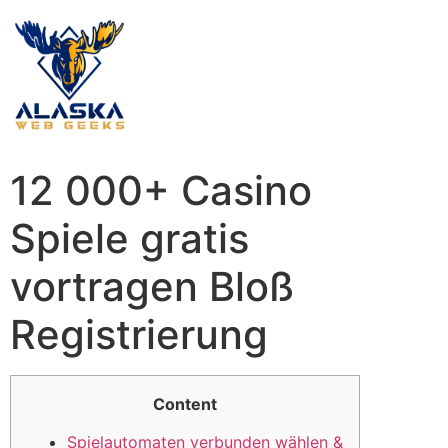
12 000+ Casino
Spiele gratis
vortragen Bloß
Registrierung
Content
Spielautomaten verbunden wählen &