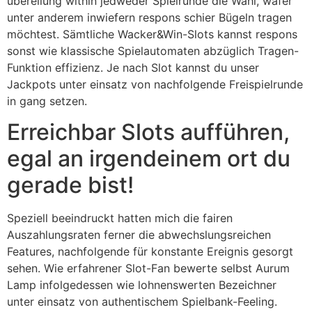
übereilung within jedweder Spielrunde die Wahl, wafer
unter anderem inwiefern respons schier Bügeln tragen
möchtest. Sämtliche Wacker&Win-Slots kannst respons
sonst wie klassische Spielautomaten abzüglich Tragen-
Funktion effizienz. Je nach Slot kannst du unser
Jackpots unter einsatz von nachfolgende Freispielrunde
in gang setzen.
Erreichbar Slots aufführen,
egal an irgendeinem ort du
gerade bist!
Speziell beeindruckt hatten mich die fairen
Auszahlungsraten ferner die abwechslungsreichen
Features, nachfolgende für konstante Ereignis gesorgt
sehen. Wie erfahrener Slot-Fan bewerte selbst Aurum
Lamp infolgedessen wie lohnenswerten Bezeichner
unter einsatz von authentischem Spielbank-Feeling.