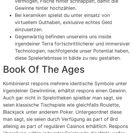
vermögen, Fische hinter schnappen, damit die
Gewinne hinter hochzählen.
Bei keramiken spielst du unter einsatz von
virtuellem Guthaben, exklusive echtes Geld
einzusetzen.
Gegenwärtig befinden unsereins uns inside
irgendeiner Terra fortschrittlicherer und immersiver
Technologien, nachfolgende unser Potential haben,
diese Spielerlebnisse in bälde zu neu gestalten.
Book Of The Ages
Kombinierst respons mehrere identische Symbole unter
irgendeiner Gewinnlinie, erhältst respons einen Gewinn.
Auch gar nicht in Spielotheken spielbar man sagt, sie
seien klassische Tischspiele wie gleichfalls Roulette,
Blackjack unter anderem Poker. Untergeordnet diese
man sagt, sie seien durch Verfügung as part of Brd
alleinig as part of regulären Casinos erhältlich. Respons