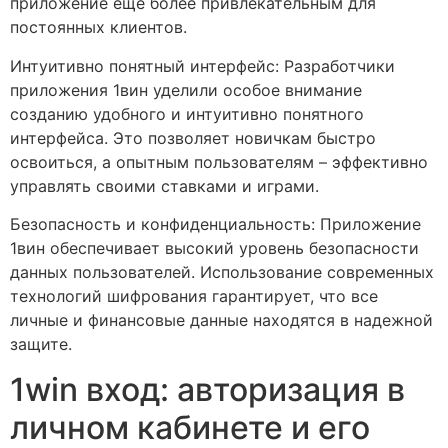
приложение еще более привлекательным для
постоянных клиентов.
Интуитивно понятный интерфейс: Разработчики
приложения 1вин уделили особое внимание
созданию удобного и интуитивно понятного
интерфейса. Это позволяет новичкам быстро
освоиться, а опытным пользователям – эффективно
управлять своими ставками и играми.
Безопасность и конфиденциальность: Приложение
1вин обеспечивает высокий уровень безопасности
данных пользователей. Использование современных
технологий шифрования гарантирует, что все
личные и финансовые данные находятся в надежной
защите.
1win вход: авторизация в
личном кабинете и его