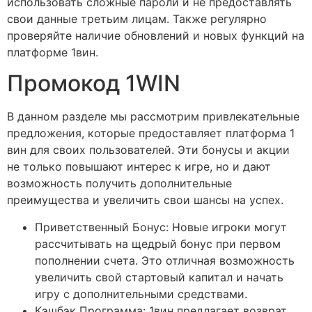
использовать сложные пароли и не предоставлять
свои данные третьим лицам. Также регулярно
проверяйте наличие обновлений и новых функций на
платформе 1вин.
Промокод 1WIN
В данном разделе мы рассмотрим привлекательные
предложения, которые предоставляет платформа 1
вин для своих пользователей. Эти бонусы и акции
не только повышают интерес к игре, но и дают
возможность получить дополнительные
преимущества и увеличить свои шансы на успех.
Приветственный Бонус: Новые игроки могут
рассчитывать на щедрый бонус при первом
пополнении счета. Это отличная возможность
увеличить свой стартовый капитал и начать
игру с дополнительными средствами.
Кэшбэк Программа: 1вин предлагает возврат