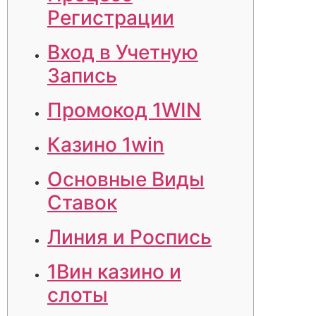
Регистрации
Вход в Учетную
Запись
Промокод 1WIN
Казино 1win
Основные Виды
Ставок
Линия и Роспись
1Вин казино и
слоты