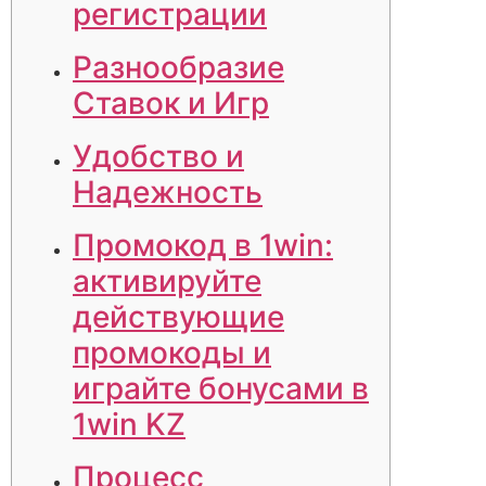
регистрации
Разнообразие
Ставок и Игр
Удобство и
Надежность
Промокод в 1win:
активируйте
действующие
промокоды и
играйте бонусами в
1win KZ
Процесс