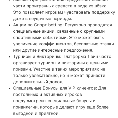
части проигранных средств в виде кэшбэка.
Это позволяет игрокам чувствовать поддержку
даже в неудачные периоды.
Акции по Спорт betting: Регулярно проводятся
специальные акции, связанные с крупными
спортивными событиями. Это может быть
увеличение коэффициентов, бесплатные ставки
или другие интересные предложения.
Турниры и Викторины: Платформа 1 вин часто
организует турниры и викторины с ценными
призами. Участие в таких мероприятиях не
только увлекательно, но и может принести
дополнительный доход.
Специальные Бонусы для VIP-клиентов: Для
постоянных и активных игроков
предусмотрены специальные бонусы и
привилегии, которые делают игру еще более
выгодной и приятной.