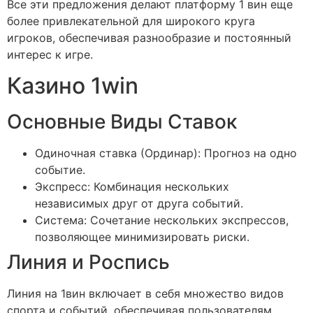
Все эти предложения делают платформу 1 вин еще
более привлекательной для широкого круга
игроков, обеспечивая разнообразие и постоянный
интерес к игре.
Казино 1win
Основные Виды Ставок
Одиночная ставка (Ординар): Прогноз на одно
событие.
Экспресс: Комбинация нескольких
независимых друг от друга событий.
Система: Сочетание нескольких экспрессов,
позволяющее минимизировать риски.
Линия и Роспись
Линия на 1вин включает в себя множество видов
спорта и событий, обеспечивая пользователям