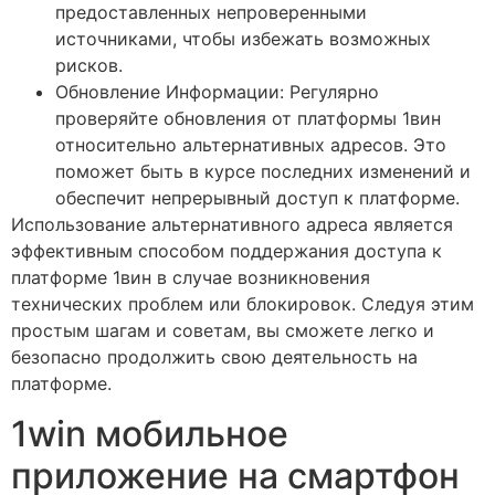
предоставленных непроверенными
источниками, чтобы избежать возможных
рисков.
Обновление Информации: Регулярно
проверяйте обновления от платформы 1вин
относительно альтернативных адресов. Это
поможет быть в курсе последних изменений и
обеспечит непрерывный доступ к платформе.
Использование альтернативного адреса является
эффективным способом поддержания доступа к
платформе 1вин в случае возникновения
технических проблем или блокировок. Следуя этим
простым шагам и советам, вы сможете легко и
безопасно продолжить свою деятельность на
платформе.
1win мобильное
приложение на смартфон