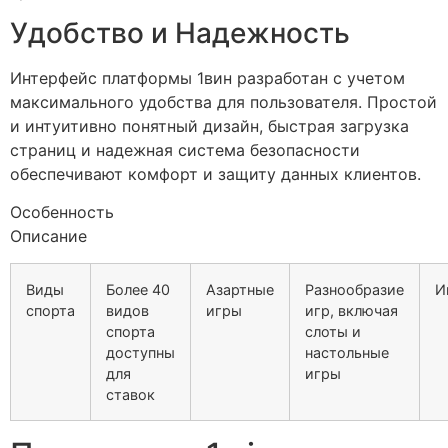
Удобство и Надежность
Интерфейс платформы 1вин разработан с учетом
максимального удобства для пользователя. Простой
и интуитивно понятный дизайн, быстрая загрузка
страниц и надежная система безопасности
обеспечивают комфорт и защиту данных клиентов.
Особенность
Описание
Виды
Более 40
Азартные
Разнообразие
И
спорта
видов
игры
игр, включая
спорта
слоты и
доступны
настольные
для
игры
ставок