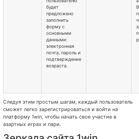
пользователю
а
будет
В
предложено
п
заполнить
ч
форму с
з
основными
п
данными:
р
электронная
почта, пароль и
подтверждение
возраста.
Следуя этим простым шагам, каждый пользователь
сможет легко зарегистрироваться и войти на
платформу 1win, чтобы начать свое участие в
азартных играх и пари.
Зеркала сайта 1win