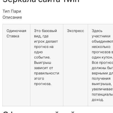
Тип Пари
Описание
Одиночная
Это базовый
Экспресс
Здесь
Ставка
вид, где
участники
игрок делает
объединяю
прогноз на
несколько
одно
прогнозов 
событие.
один купон.
Выигрыш
Все прогно
зависит от
должны бы
правильности
верными д
этого
получения
прогноза.
выигрыша, 
увеличивае
потенциал
доход.