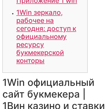
Приложение 1 win
1Win зеркало,
рабочее на
сегодня: доступ к
официальному
ресурсу
букмекерской
конторы
1Win официальный
сайт букмекера |
1Вин казино и ставки