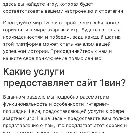
здесь вы найдете игру, которая будет
соответствовать вашему настроению и стратегии.
Исследуйте мир 1win и откройте для себя новые
горизонты в мире азартных игр. Будьте готовы к
неожиданностям и победам, ведь каждый шаг на
этой платформе может стать началом вашей
успешной истории. Присоединяйтесь к нам и
начните свое приключение прямо сейчас!
Какие услуги
предоставляет сайт 1вин?
В данном разделе мы подробно рассмотрим
функциональность и особенности интернет-
площадки 1 вин, предоставляющей услуги в сфере
азартных игр. Наша цель – предоставить вам полное
представление о том, что предлагает этот сервис и
как он может удовлетворить потребности