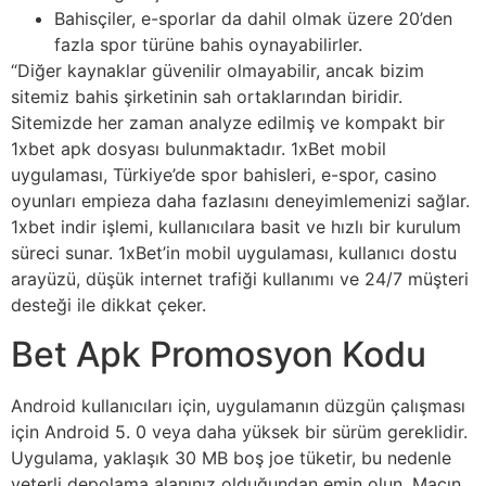
Bahisçiler, e-sporlar da dahil olmak üzere 20’den
fazla spor türüne bahis oynayabilirler.
“Diğer kaynaklar güvenilir olmayabilir, ancak bizim
sitemiz bahis şirketinin sah ortaklarından biridir.
Sitemizde her zaman analyze edilmiş ve kompakt bir
1xbet apk dosyası bulunmaktadır. 1xBet mobil
uygulaması, Türkiye’de spor bahisleri, e-spor, casino
oyunları empieza daha fazlasını deneyimlemenizi sağlar.
1xbet indir işlemi, kullanıcılara basit ve hızlı bir kurulum
süreci sunar. 1xBet’in mobil uygulaması, kullanıcı dostu
arayüzü, düşük internet trafiği kullanımı ve 24/7 müşteri
desteği ile dikkat çeker.
Bet Apk Promosyon Kodu
Android kullanıcıları için, uygulamanın düzgün çalışması
için Android 5. 0 veya daha yüksek bir sürüm gereklidir.
Uygulama, yaklaşık 30 MB boş joe tüketir, bu nedenle
yeterli depolama alanınız olduğundan emin olun. Maçın