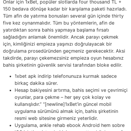
Onlar için 1xBet, popüler slotlarda four thousand TL +
150 bedava dönüşe kadar bir karşılama paketi hazırladı.
Tüm afin de yatırma bonusları several gün içinde thirty
five kez oynanmalıdır. Tüm bu yöntemlerin, afin de
yatırdıktan sonra bahis yapmaya başlama fırsatı
sağladığını anlamak önemlidir. Ancak parayı çekmek
için, kimliğinizi empieza yaşınızı doğrulayacak bir
doğrulama prosedüründen geçmeniz gerekecektir. Aksi
takdirde, parayı çekemezsiniz empieza oyun hesabınız
bahis şirketinin güvenlik servisi tarafından bloke edilir.
1xbet apk indirip telefonunuza kurmak sadece
birkaç dakika sürer.
Hesap bakiyesini artırma, bahis seçimi ve çevrimiçi
oyunlar, para çekme – her şey çok kolay ve
kullanışlıdır.” “[newline]1xBet’in güncel mobil
uygulama sürümünü almak için, bahis şirketinin
resmi web sitesine girmeniz yeterlidir.
Uygulama, ankle rehab ebook Android hem sobre