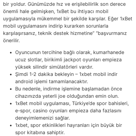
bir yoldur. Günümüzde hız ve erişilebilirlik son derece
önemli hale gelmişken, 1xBet bu ihtiyacı mobil
uygulamasıyla mükemmel bir şekilde karşılar. Eğer 1xBet
mobil uygulamasını indirip kurarken sorunlarla
karşılaşırsanız, teknik destek hizmetine” “başvurmanız
önerilir.
Oyuncunun tercihine bağlı olarak, kumarhanede
ucuz slotlar, birikimli jackpot oyunları empieza
yüksek silindir simülatörleri vardır.
Şimdi 1-2 dakika bekleyin – 1xbet mobil indir
android işlemi tamamlanacaktır.
Bu nedenle, indirme işlemine başlamadan önce
cihazınızda yeterli joe olduğundan emin olun.
1xBet mobil uygulaması, Türkiye’de spor bahisleri,
e-spor, casino oyunları empieza daha fazlasını
deneyimlemenizi sağlar.
1xbet, spor etkinlikleri hayranları için büyük bir
spor kitabına sahiptir.