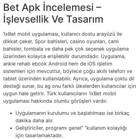
Bet Apk İncelemesi –
İşlevsellik Ve Tasarım
1xBet mobil uygulaması, kullanıcı dostu arayüzü ile
dikkat çeker. Spor bahisleri, casino oyunları, canlı
bahisler, tombala ve daha pek çok seçenek uygulama
üzerinden kolayca erişilebilir durumdadır. Uygulama,
ankle rehab ebook Android hem de iOS işletim
sistemleri için mevcuttur, böylece çoğu akıllı telefon ve
tablet üzerinden kullanılabilir. Ayrıca, uygulama çoklu dil
desteği sunar, bu ag onu farklı ülkelerden kullanıcılar için
uygun hale getirir. Türk kullanıcıların 1xBet mobil
uygulaması hakkında olumlu görüşleri vardır.
Uygulamanın kurulumu ve başlatılması ise birkaç
dakika daha alır.
Geliştiriciler, programı genel” “kullanım kolaylığı
için tasarlamaktadır.