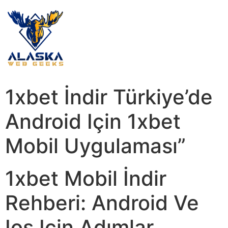
1xbet İndir Türkiye’de
Android Için 1xbet
Mobil Uygulaması”
1xbet Mobil İndir
Rehberi: Android Ve
Ios Için Adımlar