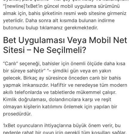
“[newline]1xBet’in güncel mobil uygulama sürümünü
almak için, bahis şirketinin resmi web sitesine girmeniz
yeterlidir. Daha sonra alt kısımda bulunan indirme
butonunu bulup tıklamanız gerekmektedir.
Bet Uygulaması Veya Mobil Net
Sitesi – Ne Seçilmeli?
“Canlı” seçeneği, bahisler için önemli ölçüde daha kısa
bir süreye sahiptir” “– şimdiki gün veya en yakın
gelecek. Birkaç ay süresince önceden canlı bir bahis
yapmak imkansızdır. Hafiftir ve neredeyse tüm modern
akıllı telefonlarda ve tabletlerde mükemmel çalışır.
Kimlik doğrulaması, dolandırıcılara karşı ve reşit
olmayan kişilerin katılımını önlemek için yapılan bir
prosedürdür.
1xBet oyuncuların ihtiyaçlarına büyük önem verir, bu
nedenle rahat bir oyun için gerekli tüm koşulları sağlar.