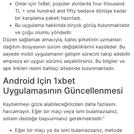
Onlar için 1xBet, popüler slotlarda four thousand
TL + one hundred and fifty bedava dönüşe kadar
bir karşılama paketi hazırladı.
Bu uygulama hakkında birçok görüş bulunmaktadır
ve çoğu olumlu yöndedir.
Düzen sağlamak amacıyla, bahis şirketinin uzmanları
dağıtım dosyasının sürüm değişikliklerini kaydeder. Bu
sayede mobil uygulamanın gelişim sürecini takip edebilir
empieza en uygun sürümü seçebilirsiniz. Bu bilgiler ve
apk linkleri resmi bahisçi sitesinde bulunmaktadır.
Android Için 1xbet
Uygulamasının Güncellenmesi
Kaybetmeyi göze alabileceğinizden daha fazlasını
harcamayın. Eğer bir maçı veya ismi bulamazsanız,
sistem desteğe başvurmanız gerekmektedir.”
Eğer bir maçı ya da ismi bulamazsanız, metode