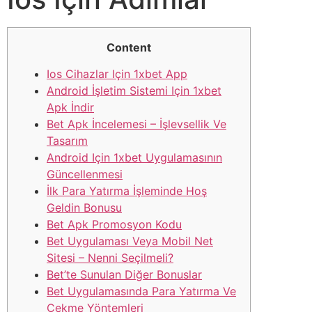
Content
Ios Cihazlar Için 1xbet App
Android İşletim Sistemi Için 1xbet
Apk İndir
Bet Apk İncelemesi – İşlevsellik Ve
Tasarım
Android Için 1xbet Uygulamasının
Güncellenmesi
İlk Para Yatırma İşleminde Hoş
Geldin Bonusu
Bet Apk Promosyon Kodu
Bet Uygulaması Veya Mobil Net
Sitesi – Nenni Seçilmeli?
Bet’te Sunulan Diğer Bonuslar
Bet Uygulamasında Para Yatırma Ve
Çekme Yöntemleri