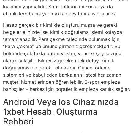
kullanıcı yapmalıdır. Spor tutkunu musunuz ya da
etkinliklere bahis yapmaktan keyif mi alıyorsunuz?
Hesap gerçek bir kimlikle oluşturulmuşsa ve gerekli
belgeler elinizde ise, kimlik doğrulama işlemi kolayca
tamamlanabilir. Para çekme talebinde bulunmak için
“Para Çekme” bölümüne girmeniz gerekmektedir. Bu
bölümde çok fazla buton yoktur, your ex şey sezgisel
olarak anlaşılır. Bilmeniz gereken tek detay, kimlik
doğrulamasının gerekli olmasıdır. Güncel ödeme
sistemleri ve kabul eden bankaların listesi her zaman
müşteri hizmetlerinden öğrenilebilir. E-spor empieza
bahisçiler – herkes için popülerlik empieza karlılık sağlar.
Android Veya Ios Cihazınızda
1xbet Hesabı Oluşturma
Rehberi