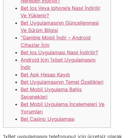
Nereden İndirilir?
Bet Ios Veya Iphone’a Nasıl İndirilir
Ve Yüklenir?
Bet Uygulamasının Güncellenmesi
Ve Sürüm Bilgisi
“Gamble Mobil İndir – Android
Cihazlar İçin
Bet Ios Uygulaması Nasıl İndirilir?
Android Için 1xbet Uygulamasını
İndir
Bet Apk Hesap Kaydı
Bet Uygulamasının Temel Özellikleri
Bet Mobil Uygulama Bahis
Seçenekleri
Bet Mobil Uygulama İncelemeleri Ve
Yorumları
Bet Casino Uygulaması
1xBet uygulamasını telefonunuz için ücretsiz olarak