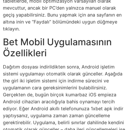
tabletlerde, mobil optimizasyon varsayılan olarak
mevcuttur, ancak bir PC’den yalnızca manuel olarak
geçiş yapabilirsiniz. Bunu yapmak için ana sayfanın en
altına inin ve “Faydalı” bölümündeki uygun düğmeye
tıklayın.
Bet Mobil Uygulamasının
Özellikleri
Dağıtım dosyası indirildikten sonra, Android işletim
sistemi uygulamayı otomatik olarak günceller. Aşağıda
the girl iki işletim sistemi için indirme sürecini ve
uygulamanın cara gereksinimlerini bulabilirsiniz.
Gerçekten de, bugün birçok kumarbaz iOS empieza
Android cihazları aracılığıyla bahis oynamayı tercih
ediyor. Eğer Android akıllı telefonunuza 1xbet apk indir
yaptıysanız, uygulama zaman zaman güncelleme
gerektirebilir. Uygulama, belirli sınırlar dahilinde kendini
otomatik olarak günceller – daha ileri güncellemeleri ise