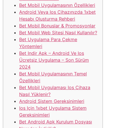
Bet Mobil Uygulamasının Özellikleri
Android Veya Ios Cihazınızda 1xbet
Hesabı Oluşturma Rehberi
Bet Mobil Bonuslar & Promosyonlar
Bet Mobil Web Sitesi Nasıl Kullanılır?
Bet Uygulama Para Çekme
Yöntemleri
Bet Indir Apk – Android Ve Ios
Ücretsiz Uygulama – Son Sürüm
2024
Bet Mobil Uygulamasının Temel
Özellikleri
Bet Mobil Uygulaması Ios Cihaza
Nasıl Yüklenir?
Android Sistem Gereksinimleri
Ios Için 1xbet Uygulama Sistem
Gereksinimleri
Bet Android Apk Kurulum Dosyası