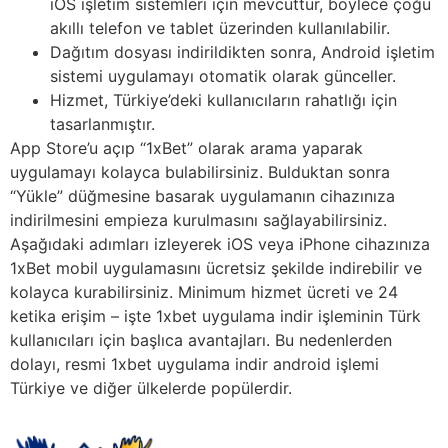
iOS işletim sistemleri için mevcuttur, böylece çoğu
akıllı telefon ve tablet üzerinden kullanılabilir.
Dağıtım dosyası indirildikten sonra, Android işletim
sistemi uygulamayı otomatik olarak günceller.
Hizmet, Türkiye’deki kullanıcıların rahatlığı için
tasarlanmıştır.
App Store’u açıp “1xBet” olarak arama yaparak
uygulamayı kolayca bulabilirsiniz. Bulduktan sonra
“Yükle” düğmesine basarak uygulamanın cihazınıza
indirilmesini empieza kurulmasını sağlayabilirsiniz.
Aşağıdaki adımları izleyerek iOS veya iPhone cihazınıza
1xBet mobil uygulamasını ücretsiz şekilde indirebilir ve
kolayca kurabilirsiniz. Minimum hizmet ücreti ve 24
ketika erişim – işte 1xbet uygulama indir işleminin Türk
kullanıcıları için başlıca avantajları. Bu nedenlerden
dolayı, resmi 1xbet uygulama indir android işlemi
Türkiye ve diğer ülkelerde popülerdir.