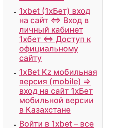
1xbet (1хБет) вход
на сайт ⇔ Вход в
личный кабинет
1хбет ⇔ Доступ к
официальному
сайту
1xBet Kz мобильная
версия (mobile) ⇒
вход на сайт 1хБет
мобильной версии
в Казахстане
Войти в 1xbet – все