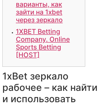
варианты, как
зайти на 1xbet
через зеркало
1XBET Betting
Company. Online
Sports Betting
[HOST]
1xBet зеркало
рабочее – как найти
и использовать