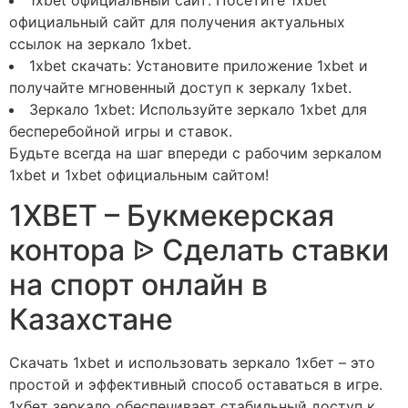
официальный сайт для получения актуальных
ссылок на зеркало 1xbet.
1xbet скачать: Установите приложение 1xbet и
получайте мгновенный доступ к зеркалу 1xbet.
Зеркало 1xbet: Используйте зеркало 1xbet для
бесперебойной игры и ставок.
Будьте всегда на шаг впереди с рабочим зеркалом
1xbet и 1xbet официальным сайтом!
1XBET – Букмекерская
контора ᐉ Сделать ставки
на спорт онлайн в
Казахстане
Скачать 1xbet и использовать зеркало 1хбет – это
простой и эффективный способ оставаться в игре.
1хбет зеркало обеспечивает стабильный доступ к