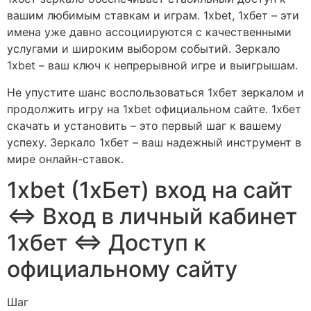
вашим любимым ставкам и играм. 1xbet, 1хбет – эти
имена уже давно ассоциируются с качественными
услугами и широким выбором событий. Зеркало
1xbet – ваш ключ к непрерывной игре и выигрышам.
Не упустите шанс воспользоваться 1хбет зеркалом и
продолжить игру на 1xbet официальном сайте. 1хбет
скачать и установить – это первый шаг к вашему
успеху. Зеркало 1хбет – ваш надежный инструмент в
мире онлайн-ставок.
1xbet (1хБет) вход на сайт
⇔ Вход в личный кабинет
1хбет ⇔ Доступ к
официальному сайту
Шаг