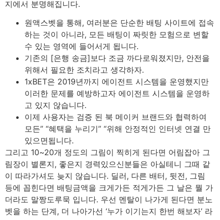
지에서 분명해집니다.
원액스벳을 통해, 여러분은 단순한 배팅 사이트에 접속
하는 것이 아니라, 모든 배팅이 짜릿한 모험으로 변할
수 있는 영역에 들어서게 됩니다.
기존의 [은행 송금]보다 조금 까다로워졌지만, 안전을
위해서 필요한 조치라고 생각하자.
1xBET은 2019년까지 에이전트 시스템을 운영했지만
이러한 문제를 예방하고자 에이전트 시스템을 운영하
고 있지 않습니다.
이제 사용자는 검증 된 북 메이커 브랜드와 협력하여
모든” “혜택을 누리기” “위해 안정적인 인터넷 연결 만
있으면됩니다.
그리고 10~20개 정도의 그림이 찍히게 된다면 어림잡아 그
림장이 별론지, 좋은지 경력있으신분들은 아실테니 그때 같
이 따라가셔도 늦지 않습니다. 딜러, 다른 배터, 뒷전, 그림
등에 꼽힌다면 배팅금액을 크게가든 적게가든 그 날은 뭘 가
더라도 말짱도루묵 입니다. 우선 멘탈이 나가게 된다면 분노
벳을 하는 단계, 더 나아가선 ‘누가 이기는지 한번 해보자’ 라