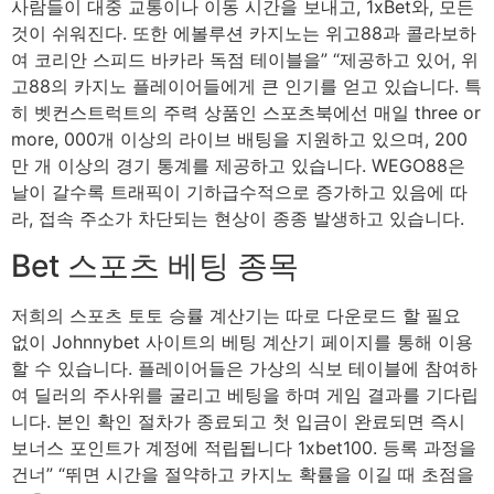
사람들이 대중 교통이나 이동 시간을 보내고, 1xBet와, 모든
것이 쉬워진다. 또한 에볼루션 카지노는 위고88과 콜라보하
여 코리안 스피드 바카라 독점 테이블을” “제공하고 있어, 위
고88의 카지노 플레이어들에게 큰 인기를 얻고 있습니다. 특
히 벳컨스트럭트의 주력 상품인 스포츠북에선 매일 three or
more, 000개 이상의 라이브 배팅을 지원하고 있으며, 200
만 개 이상의 경기 통계를 제공하고 있습니다. WEGO88은
날이 갈수록 트래픽이 기하급수적으로 증가하고 있음에 따
라, 접속 주소가 차단되는 현상이 종종 발생하고 있습니다.
Bet 스포츠 베팅 종목
저희의 스포츠 토토 승률 계산기는 따로 다운로드 할 필요
없이 Johnnybet 사이트의 베팅 계산기 페이지를 통해 이용
할 수 있습니다. 플레이어들은 가상의 식보 테이블에 참여하
여 딜러의 주사위를 굴리고 베팅을 하며 게임 결과를 기다립
니다. 본인 확인 절차가 종료되고 첫 입금이 완료되면 즉시
보너스 포인트가 계정에 적립됩니다 1xbet100. 등록 과정을
건너” “뛰면 시간을 절약하고 카지노 확률을 이길 때 초점을