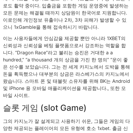
로도 활약 중이다. 입출금을 포함한 게임 운영중에 발생하는
모든 문제는 해결될 때까지 상담원이 한국어로 지원합니다.
이로인해 개인정보 유출이나 2차, 3차 피해가 발생할 수 있
으니 1xGamble을 통해 접속하시기 바랍니다.
이는 사용자들에게 안심감을 제공할 뿐만 아니라 1XBET의
신뢰성과 신뢰성을 베팅 플랫폼으로서 강조하는 역할을 합
니다. “Dragon Race”라고 불리는 승진은 거대한 a a
hundred,” “a thousand 개의 상금을 가진 한 명의” “운이 좋
은 선수를 보았습니다. 그는 전 세계 카지노에서 도박을 통해
돈을 획득했으나 대부분의 상금은 라스베가스의 카지노에서
왔습니다. 스마트 폰 및 태블릿 소유자를 위해 BK는 Android
및 iPhone 용 모바일 애플리케이션을 제공합니다., 또한 모
바일 사이트.
슬롯 게임 (slot Game)
그의 카지노가 잘 설계되고 사용하기 쉬운, 그들은 게임의 다
양한 제공되는 플레이어의 모든 유형에 호소 1xbet. 출금 신