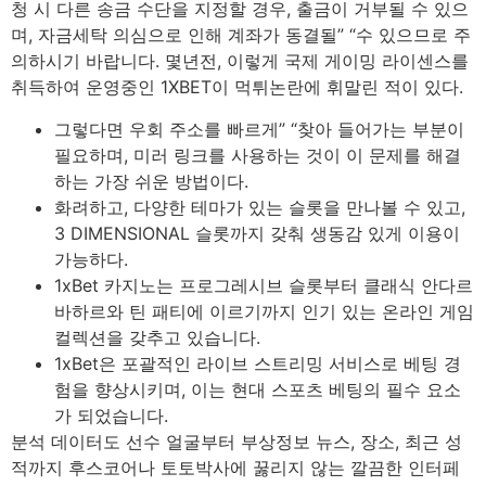
청 시 다른 송금 수단을 지정할 경우, 출금이 거부될 수 있으
며, 자금세탁 의심으로 인해 계좌가 동결될” “수 있으므로 주
의하시기 바랍니다. 몇년전, 이렇게 국제 게이밍 라이센스를
취득하여 운영중인 1XBET이 먹튀논란에 휘말린 적이 있다.
그렇다면 우회 주소를 빠르게” “찾아 들어가는 부분이
필요하며, 미러 링크를 사용하는 것이 이 문제를 해결
하는 가장 쉬운 방법이다.
화려하고, 다양한 테마가 있는 슬롯을 만나볼 수 있고,
3 DIMENSIONAL 슬롯까지 갖춰 생동감 있게 이용이
가능하다.
1xBet 카지노는 프로그레시브 슬롯부터 클래식 안다르
바하르와 틴 패티에 이르기까지 인기 있는 온라인 게임
컬렉션을 갖추고 있습니다.
1xBet은 포괄적인 라이브 스트리밍 서비스로 베팅 경
험을 향상시키며, 이는 현대 스포츠 베팅의 필수 요소
가 되었습니다.
분석 데이터도 선수 얼굴부터 부상정보 뉴스, 장소, 최근 성
적까지 후스코어나 토토박사에 꿇리지 않는 깔끔한 인터페