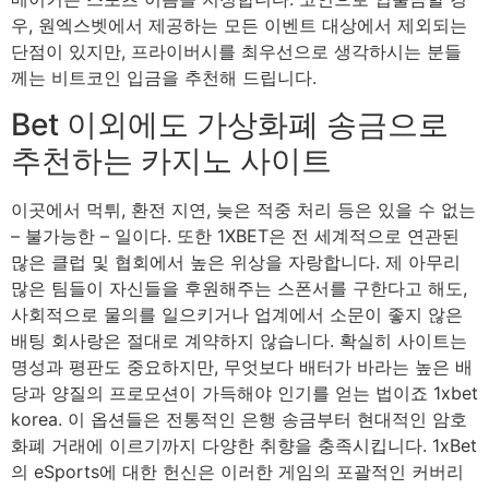
우, 원엑스벳에서 제공하는 모든 이벤트 대상에서 제외되는
단점이 있지만, 프라이버시를 최우선으로 생각하시는 분들
께는 비트코인 입금을 추천해 드립니다.
Bet 이외에도 가상화폐 송금으로
추천하는 카지노 사이트
이곳에서 먹튀, 환전 지연, 늦은 적중 처리 등은 있을 수 없는
– 불가능한 – 일이다. 또한 1XBET은 전 세계적으로 연관된
많은 클럽 및 협회에서 높은 위상을 자랑합니다. 제 아무리
많은 팀들이 자신들을 후원해주는 스폰서를 구한다고 해도,
사회적으로 물의를 일으키거나 업계에서 소문이 좋지 않은
배팅 회사랑은 절대로 계약하지 않습니다. 확실히 사이트는
명성과 평판도 중요하지만, 무엇보다 배터가 바라는 높은 배
당과 양질의 프로모션이 가득해야 인기를 얻는 법이죠 1xbet
korea. 이 옵션들은 전통적인 은행 송금부터 현대적인 암호
화폐 거래에 이르기까지 다양한 취향을 충족시킵니다. 1xBet
의 eSports에 대한 헌신은 이러한 게임의 포괄적인 커버리