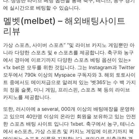
다. 생생한 라이브 베팅 옵션을 통해 축구, 테니스, 농구 경기
에 실시간으로 베팅할 수 있습니다.
멜벳(melbet) – 해외배팅사이트
리뷰
가상 스포츠, 사이버 스포츠” “및 라이브 카지노 게임뿐만 아
니라 다양한 스포츠 및 e 스포츠를 제공합니다. 축구와 농구
에서 경마에 이르기까지 다양한 스포츠 베팅 옵션이 있는»
«1x bet은 모두를 위한 것입니다. 그는 Instagram과 Twitter
모두에서 790k 이상의 Myspace 구독자와 3. 해외 토토사이
트 중에서도 메이저급으로 알려져 있는 ‘벳365’는 수 백 가지
의 정품 슬롯, 미니 게임, 프리스핀, 스포츠 북 등의 라이브
카지노를 제공합니다.
또한, 러시아에 a several, 000개 이상의 배팅매장을 운영하
고 있으며 40만명 이상의 온라인 회원을 보유하고 있는 안전
한 스포츠 배팅 사이트 입니다 1xbet. 축구에서 농구, 테니스
에서 e스포츠, 가상 스포츠 및 카지노 게임에 이르기까지 북
메이커는 스포츠 이름을 지정합니다. 코인으로 입출금할 경