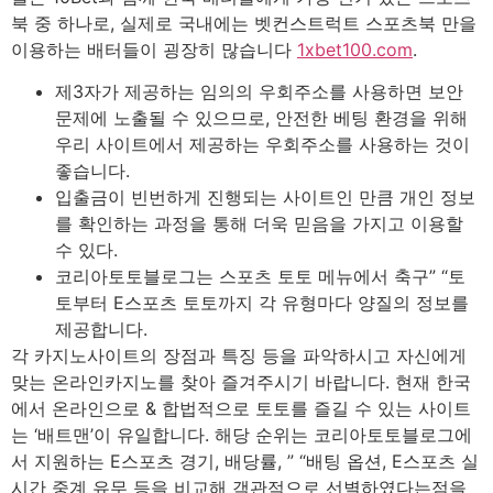
북 중 하나로, 실제로 국내에는 벳컨스트럭트 스포츠북 만을
이용하는 배터들이 굉장히 많습니다
1xbet100.com
.
제3자가 제공하는 임의의 우회주소를 사용하면 보안
문제에 노출될 수 있으므로, 안전한 베팅 환경을 위해
우리 사이트에서 제공하는 우회주소를 사용하는 것이
좋습니다.
입출금이 빈번하게 진행되는 사이트인 만큼 개인 정보
를 확인하는 과정을 통해 더욱 믿음을 가지고 이용할
수 있다.
코리아토토블로그는 스포츠 토토 메뉴에서 축구” “토
토부터 E스포츠 토토까지 각 유형마다 양질의 정보를
제공합니다.
각 카지노사이트의 장점과 특징 등을 파악하시고 자신에게
맞는 온라인카지노를 찾아 즐겨주시기 바랍니다. 현재 한국
에서 온라인으로 & 합법적으로 토토를 즐길 수 있는 사이트
는 ‘배트맨’이 유일합니다. 해당 순위는 코리아토토블로그에
서 지원하는 E스포츠 경기, 배당률, ” “배팅 옵션, E스포츠 실
시간 중계 유무 등을 비교해 객관적으로 선별하였다는점을