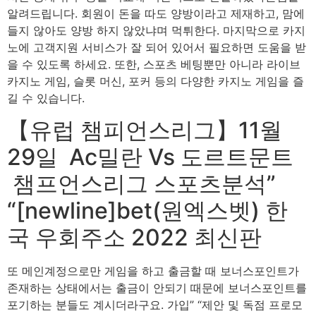
알려드립니다. 회원이 돈을 따도 양방이라고 제재하고, 맘에
들지 않아도 양방 하지 않았냐며 먹튀한다. 마지막으로 카지
노에 고객지원 서비스가 잘 되어 있어서 필요하면 도움을 받
을 수 있도록 하세요. 또한, 스포츠 베팅뿐만 아니라 라이브
카지노 게임, 슬롯 머신, 포커 등의 다양한 카지노 게임을 즐
길 수 있습니다.
【유럽 챔피언스리그】11월
29일 Ac밀란 Vs 도르트문트
챔프언스리그 스포츠분석”
“[newline]bet(원엑스벳) 한
국 우회주소 2022 최신판
또 메인계정으로만 게임을 하고 출금할 때 보너스포인트가
존재하는 상태에서는 출금이 안되기 때문에 보너스포인트를
포기하는 분들도 계시더라구요. 가입” “제안 및 독점 프로모