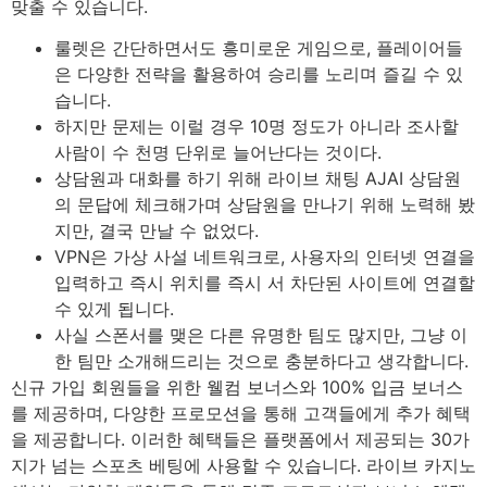
맞출 수 있습니다.
룰렛은 간단하면서도 흥미로운 게임으로, 플레이어들
은 다양한 전략을 활용하여 승리를 노리며 즐길 수 있
습니다.
하지만 문제는 이럴 경우 10명 정도가 아니라 조사할
사람이 수 천명 단위로 늘어난다는 것이다.
상담원과 대화를 하기 위해 라이브 채팅 AJAI 상담원
의 문답에 체크해가며 상담원을 만나기 위해 노력해 봤
지만, 결국 만날 수 없었다.
VPN은 가상 사설 네트워크로, 사용자의 인터넷 연결을
입력하고 즉시 위치를 즉시 서 차단된 사이트에 연결할
수 있게 됩니다.
사실 스폰서를 맺은 다른 유명한 팀도 많지만, 그냥 이
한 팀만 소개해드리는 것으로 충분하다고 생각합니다.
신규 가입 회원들을 위한 웰컴 보너스와 100% 입금 보너스
를 제공하며, 다양한 프로모션을 통해 고객들에게 추가 혜택
을 제공합니다. 이러한 혜택들은 플랫폼에서 제공되는 30가
지가 넘는 스포츠 베팅에 사용할 수 있습니다. 라이브 카지노