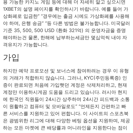
용 가능한 카지노 게임 등에 대해 더 자세히 알고 싶으시면
1XBET의 설명 페이지를 확인하시기 바랍니다. 예를 들어 가
상화폐로 입금한” “경우에는 출금 시에도 가상화폐를 사용해
야 하며, 은행 송금” “등 다른 방법은 불가능합니다. 미국달러
기준 35, 500, 500 USD (환화 321억) 의 운영자금을 증명
해야하는건 물론, 한해에 납부하는세금만 몇십억씩 내야 자
격유지가 가능합니다.
가입
하지만 예약 프로모션 및 보너스에 참여하려는 경우 이 유형
의 거래가 적합하지 않습니다. 그러나, KYC(주민등록증) 인
증이 완료되면 처음에 가입햇던 계정은 삭제처리하고, 현재
계정만 이용하시게끔 도움을 드리고 있습니다. 러시아 현지
에 한국인 직원들이 24시간 상주하며 24시간 피드백과 소통
이 원활하고 컴퓨터 및 모바일로도” “언제든지 간편하고 빠
른 서비스를 지원하고 있어 편합니다. 이 사이트의 스포츠북
은 광범위한 리그에 대해 다양한 베팅 옵션을 지원하며, 제공
하는 모든 마켓에 큰 배당률과 머니라인을 지원한다는 점이