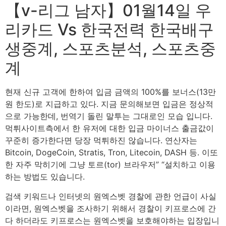
【v-리그 남자】01월14일 우
리카드 Vs 한국전력 한국배구
생중계, 스포츠분석, 스포츠중
계
현재 신규 고객에 한하여 입금 금액의 100%를 보너스(13만
원 한도)로 지급하고 있다. 지금 문의해보면 입금은 정상적
으로 가능한데, 번역기 돌린 말투는 그대로인 모습 입니다.
먹튀사이트측에서 한 유저에 대한 입금 마이너스 출금값이
꾸준히 증가한다면 당장 먹튀하진 않습니다. 연산자는
Bitcoin, DogeCoin, Stratis, Tron, Litecoin, DASH 등. 이또
한 자주 막히기에 그냥 토르(tor) 브라우저” “설치하고 이용
하는 방법도 있습니다.
검색 키워드나 인터넷의 원엑스벳 경찰에 관한 언급이 사실
이라면, 원엑스벳을 조사하기 위해서 경찰이 키프로스에 간
다 하더라도 키프로스는 원엑스벳을 보호해야하는 입장입니