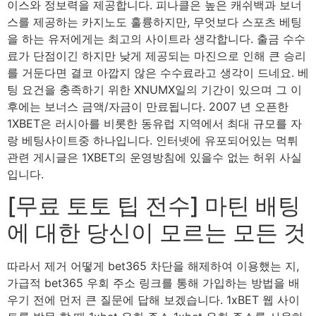
이스와 정보력을 제공합니다. 피나클은 높은 캐쉬백과 보너
스를 제공하는 카지노도 훌륭하지만, 무엇보다 스포츠 베팅
을 하는 유저에게는 최고의 사이트라 생각합니다. 출금 수수
료가 단점이긴 하지만 낮게 제공되는 마진으로 인해 큰 승리
를 거둔다면 결코 아깝지 않은 수수료라고 생각이 드네요. 베
팅 요건을 충족하기 위한 XNUMX일의 기간이 있으며 그 이
후에는 보너스 금액/자금이 만료됩니다. 2007 년 오픈한
1XBET은 러시아를 비롯한 동유럽 지역에서 최대 규모를 자
랑 베팅사이트중 하나입니다. 인터넷에 유포되어있는 먹튀
관련 게시글은 1XBET의 운영방침에 있을수 없는 허위 사실
입니다.
[무료 토토 팁 전수] 마틴 배팅
에 대한 당신이 모르는 모든 것
따라서 제거 어떻게 bet365 차단을 해제하여 이용했는 지,
가급적 bet365 우회 주소 링크를 통해 가입하는 방법을 배
우기 전에 먼저 큰 질문에 답해 보겠습니다. 1xBET 웹 사이