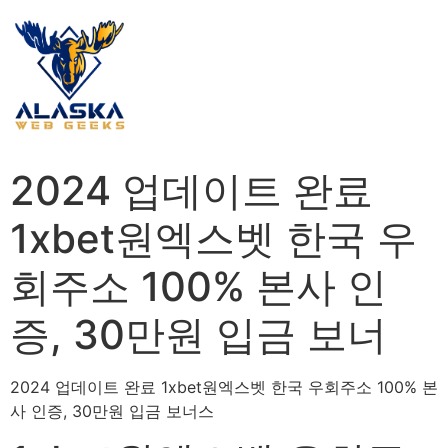
2024 업데이트 완료
1xbet원엑스벳 한국 우
회주소 100% 본사 인
증, 30만원 입금 보너
2024 업데이트 완료 1xbet원엑스벳 한국 우회주소 100% 본
사 인증, 30만원 입금 보너스