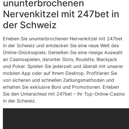
ununterbrochenen
Nervenkitzel mit 247bet in
der Schweiz
Erleben Sie ununterbrochenen Nervenkitzel mit 247bet
in der Schweiz und entdecken Sie eine neue Welt des
Online-Glücksspiels. Genießen Sie eine riesige Auswahl
an Casinospielen, darunter Slots, Roulette, Blackjack
und Poker. Spielen Sie jederzeit und überall mit unserer
mobilen App oder auf Ihrem Desktop. Profitieren Sie
von sicheren und schnellen Zahlungsmethoden und
erhalten Sie exklusive Boni und Promotionen. Erleben
Sie den Unterschied mit 247bet – Ihr Top-Online-Casino
in der Schweiz.