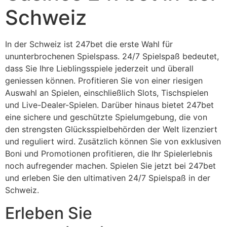
Schweiz
In der Schweiz ist 247bet die erste Wahl für
ununterbrochenen Spielspass. 24/7 Spielspaß bedeutet,
dass Sie Ihre Lieblingsspiele jederzeit und überall
geniessen können. Profitieren Sie von einer riesigen
Auswahl an Spielen, einschließlich Slots, Tischspielen
und Live-Dealer-Spielen. Darüber hinaus bietet 247bet
eine sichere und geschützte Spielumgebung, die von
den strengsten Glücksspielbehörden der Welt lizenziert
und reguliert wird. Zusätzlich können Sie von exklusiven
Boni und Promotionen profitieren, die Ihr Spielerlebnis
noch aufregender machen. Spielen Sie jetzt bei 247bet
und erleben Sie den ultimativen 24/7 Spielspaß in der
Schweiz.
Erleben Sie