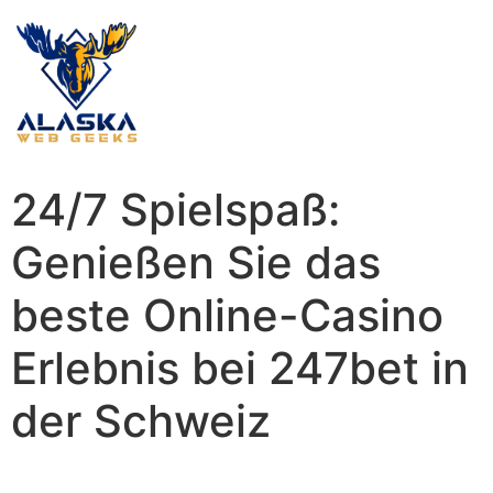
24/7 Spielspaß:
Genießen Sie das
beste Online-Casino
Erlebnis bei 247bet in
der Schweiz