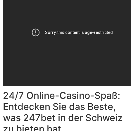
24/7 Online-Casino-Spaß:
Entdecken Sie das Beste,
was 247bet in der Schweiz
zu bieten hat