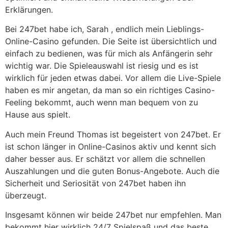
Erklärungen.
Bei 247bet habe ich, Sarah , endlich mein Lieblings-
Online-Casino gefunden. Die Seite ist übersichtlich und
einfach zu bedienen, was für mich als Anfängerin sehr
wichtig war. Die Spieleauswahl ist riesig und es ist
wirklich für jeden etwas dabei. Vor allem die Live-Spiele
haben es mir angetan, da man so ein richtiges Casino-
Feeling bekommt, auch wenn man bequem von zu
Hause aus spielt.
Auch mein Freund Thomas ist begeistert von 247bet. Er
ist schon länger in Online-Casinos aktiv und kennt sich
daher besser aus. Er schätzt vor allem die schnellen
Auszahlungen und die guten Bonus-Angebote. Auch die
Sicherheit und Seriosität von 247bet haben ihn
überzeugt.
Insgesamt können wir beide 247bet nur empfehlen. Man
bekommt hier wirklich 24/7 Spielspaß und das beste