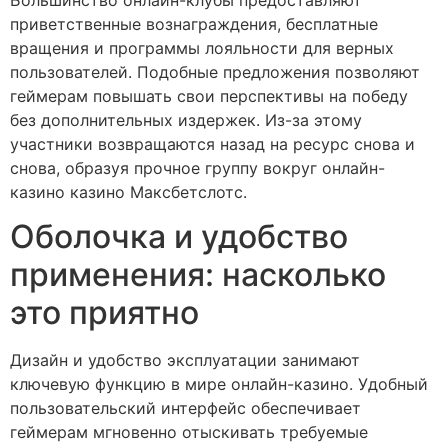
приветственные вознаграждения, бесплатные
вращения и программы лояльности для верных
пользователей. Подобные предложения позволяют
геймерам повышать свои перспективы на победу
без дополнительных издержек. Из-за этому
участники возвращаются назад на ресурс снова и
снова, образуя прочное группу вокруг онлайн-
казино казино Максбетслотс.
Оболочка и удобство
применения: насколько
это приятно
Дизайн и удобство эксплуатации занимают
ключевую функцию в мире онлайн-казино. Удобный
пользовательский интерфейс обеспечивает
геймерам мгновенно отыскивать требуемые