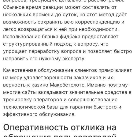
Обычное время реакции может составлять от
нескольких времени до суток, но этот метод даёт
возможность сохранять всю корреспонденцию и
легко возвращаться к ней при необходимости.
Использование бланка фидбэка предоставляет
структурированный подход к вопросу, что
упрощает переработку вопроса и позволяет быстро
направить его нужному эксперту.
Качественная обслуживание клиентов прямо влияет
на меру удовлетворенности заказчиков и их
верность к казино Максбетслотс. Именно поэтому
многие сайты вкладывают значительные средства в
тренировку операторов и совершенствование
технологической базы для гарантии быстрого и
эффективного обслуживания.
Оперативность отклика на