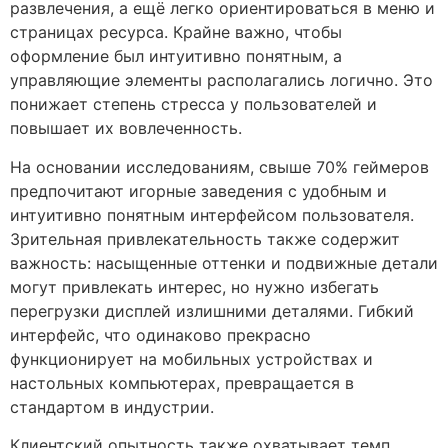
развлечения, а ещё легко ориентироваться в меню и
страницах ресурса. Крайне важно, чтобы
оформление был интуитивно понятным, а
управляющие элементы располагались логично. Это
понижает степень стресса у пользователей и
повышает их вовлеченность.
На основании исследованиям, свыше 70% геймеров
предпочитают игорные заведения с удобным и
интуитивно понятным интерфейсом пользователя.
Зрительная привлекательность также содержит
важность: насыщенные оттенки и подвижные детали
могут привлекать интерес, но нужно избегать
перегрузки дисплей излишними деталями. Гибкий
интерфейс, что одинаково прекрасно
функционирует на мобильных устройствах и
настольных компьютерах, превращается в
стандартом в индустрии.
Клиентский опытность также охватывает темп