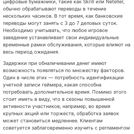
цифровые бумажники, такие как Skrill или Neteller,
обычно обрабатывают переводы в течение
нескольких часиков. В тот время, как банковские
переводы могут занять с 3 до 7 деловых суток.
Необходимо учитывать, что любое игровое
заведение устанавливает свои индивидуальные
временные рамки обслуживания, которые влияют на
весь период ожидания.
Задержки при обналичивании денег имеют
возможность появляться по множеству факторов.
Один в числе этих — потребность идентификации
учетной записи геймера, какая способна
потребовать дополнительное время. Помимо этого
стоит иметь в виду, что в сезоны повышенной
активности участников, например, во время
крупных акций или торжеств, обработка заявок
может становиться медленнее. Клиентам
советуется заблаговременно изучить с регламентом