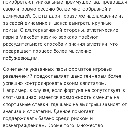
приобретают уникальные преимущества, превращая
свою игровую сессию более многообразной и
волнующей. Слоты дарят сразу же наслаждение из-
за своей динамике и шанса выиграть крупные
призы. С альтернативной стороны, атлетические
пари в Максбет казино зеркало требуют
рассудительного способа и знания атлетики, что
превращает процесс более мысленно
побуждающим.
Сочетание указанных пары форматов игровых
развлечений предоставляет шанс геймерам более
успешно контролировать своим капиталом.
Например, в случае, если фортуна не сопутствует в
слот-машинах, имеется возможность сменить на
спортивные ставки, где шанс на выигрыш зависят от
анализа и стратегии. Данное помогает
поддерживать баланс среди риском и
вознаграждением. Кроме того, множество