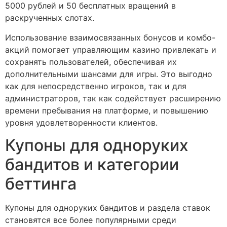
5000 рублей и 50 бесплатных вращений в
раскрученных слотах.
Использование взаимосвязанных бонусов и комбо-
акций помогает управляющим казино привлекать и
сохранять пользователей, обеспечивая их
дополнительными шансами для игры. Это выгодно
как для непосредственно игроков, так и для
администраторов, так как содействует расширению
времени пребывания на платформе, и повышению
уровня удовлетворенности клиентов.
Купоны для одноруких
бандитов и категории
беттинга
Купоны для одноруких бандитов и раздела ставок
становятся все более популярными среди