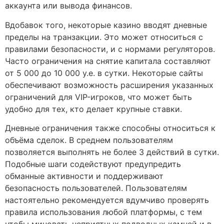
аккаунта или вывода финансов.
Вдобавок того, некоторые казино вводят дневные
пределы на транзакции. Это может относиться с
правилами безопасности, и с нормами регуляторов.
Часто ограничения на снятие капитала составляют
от 5 000 до 10 000 у.е. в сутки. Некоторые сайты
обеспечивают возможность расширения указанных
ограничений для VIP-игроков, что может быть
удобно для тех, кто делает крупные ставки.
Дневные ограничения также способны относиться к
объёма сделок. В среднем пользователям
позволяется выполнять не более 3 действий в сутки.
Подобные шаги содействуют предупредить
обманные активности и поддерживают
безопасность пользователей. Пользователям
настоятельно рекомендуется вдумчиво проверять
правила использования любой платформы, с тем