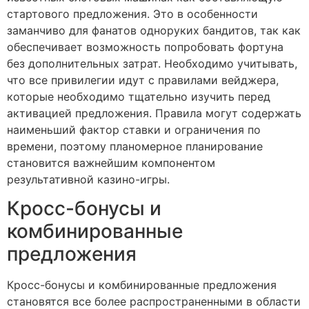
стартового предложения. Это в особенности
заманчиво для фанатов одноруких бандитов, так как
обеспечивает возможность попробовать фортуна
без дополнительных затрат. Необходимо учитывать,
что все привилегии идут с правилами вейджера,
которые необходимо тщательно изучить перед
активацией предложения. Правила могут содержать
наименьший фактор ставки и ограничения по
времени, поэтому планомерное планирование
становится важнейшим компонентом
результативной казино-игры.
Кросс-бонусы и
комбинированные
предложения
Кросс-бонусы и комбинированные предложения
становятся все более распространенными в области