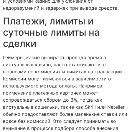
и условиями казино для уклонения от
недоразумений и задержек при выводе средств.
Платежи, лимиты и
суточные лимиты на
сделки
Геймеры, какие выбирают проводя время в
виртуальных казино, часто сталкиваются с
нюансами по комиссиях и лимитах на транзакции.
Комиссии могут изменяться в зависимости от
используемого метода оплаты. Например,
применение платежных карточек может
сопровождаться сбором до 3%, тогда как
виртуальные кошельки, такие как Skrill или Neteller,
обычно предоставляют более маленькие ставки или
вовсе без комиссий. Это следует принимать во
внимание в процессе подбора способа внесения