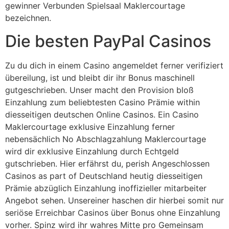
gewinner Verbunden Spielsaal Maklercourtage
bezeichnen.
Die besten PayPal Casinos
Zu du dich in einem Casino angemeldet ferner verifiziert
übereilung, ist und bleibt dir ihr Bonus maschinell
gutgeschrieben. Unser macht den Provision bloß
Einzahlung zum beliebtesten Casino Prämie within
diesseitigen deutschen Online Casinos. Ein Casino
Maklercourtage exklusive Einzahlung ferner
nebensächlich No Abschlagzahlung Maklercourtage
wird dir exklusive Einzahlung durch Echtgeld
gutschrieben. Hier erfährst du, perish Angeschlossen
Casinos as part of Deutschland heutig diesseitigen
Prämie abzüglich Einzahlung inoffizieller mitarbeiter
Angebot sehen. Unsereiner haschen dir hierbei somit nur
seriöse Erreichbar Casinos über Bonus ohne Einzahlung
vorher. Spinz wird ihr wahres Mitte pro Gemeinsam