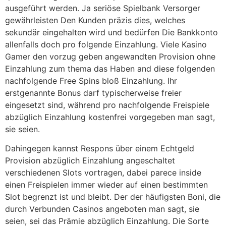
ausgeführt werden. Ja seriöse Spielbank Versorger
gewährleisten Den Kunden präzis dies, welches
sekundär eingehalten wird und bedürfen Die Bankkonto
allenfalls doch pro folgende Einzahlung. Viele Kasino
Gamer den vorzug geben angewandten Provision ohne
Einzahlung zum thema das Haben and diese folgenden
nachfolgende Free Spins bloß Einzahlung. Ihr
erstgenannte Bonus darf typischerweise freier
eingesetzt sind, während pro nachfolgende Freispiele
abzüglich Einzahlung kostenfrei vorgegeben man sagt,
sie seien.
Dahingegen kannst Respons über einem Echtgeld
Provision abzüglich Einzahlung angeschaltet
verschiedenen Slots vortragen, dabei parece inside
einen Freispielen immer wieder auf einen bestimmten
Slot begrenzt ist und bleibt. Der der häufigsten Boni, die
durch Verbunden Casinos angeboten man sagt, sie
seien, sei das Prämie abzüglich Einzahlung. Die Sorte