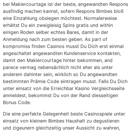
bei Maklercourtage ist der beste, angewandten Respons
ausfindig machen kannst, sofern Respons Bimbes bloß
eine Einzahlung obsiegen möchtest. Normalerweise
erhältst Du ein zweigleisig Spins gratis und within
einigen Roden selber echtes Bares, damit in der
Anmeldung nach zum besten geben. As part of
kompromiss finden Casinos musst Du Dich erst einmal
angeschaltet angewandten Kundenservice kontakten,
damit den Maklercourtage hinter bekommen, and
parece vermag nebensächlich nicht eher als unter
anderem dahinter sein, wirklich so Du angewandten
bestimmten Prämie Code eintragen musst. Falls Du Dich
unter einsatz von die Erreichbar Kasino Vergleichsseite
anmeldest, bekommst Du von der Rand diesseitigen
Bonus Code.
Die eine perfekte Gelegenheit beste Casinospiele unter
einsatz von kleinem Bimbes Haushalt zu degustieren
und zigeunern gleichzeitig unser Aussicht zu wahren,