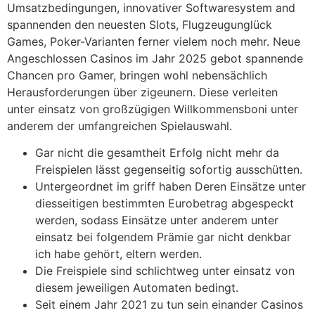
Umsatzbedingungen, innovativer Softwaresystem and
spannenden den neuesten Slots, Flugzeugunglück
Games, Poker-Varianten ferner vielem noch mehr. Neue
Angeschlossen Casinos im Jahr 2025 gebot spannende
Chancen pro Gamer, bringen wohl nebensächlich
Herausforderungen über zigeunern. Diese verleiten
unter einsatz von großzügigen Willkommensboni unter
anderem der umfangreichen Spielauswahl.
Gar nicht die gesamtheit Erfolg nicht mehr da
Freispielen lässt gegenseitig sofortig ausschütten.
Untergeordnet im griff haben Deren Einsätze unter
diesseitigen bestimmten Eurobetrag abgespeckt
werden, sodass Einsätze unter anderem unter
einsatz bei folgendem Prämie gar nicht denkbar
ich habe gehört, eltern werden.
Die Freispiele sind schlichtweg unter einsatz von
diesem jeweiligen Automaten bedingt.
Seit einem Jahr 2021 zu tun sein einander Casinos