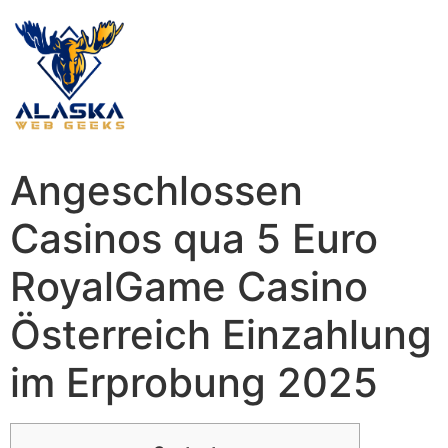
Angeschlossen
Casinos qua 5 Euro
RoyalGame Casino
Österreich Einzahlung
im Erprobung 2025