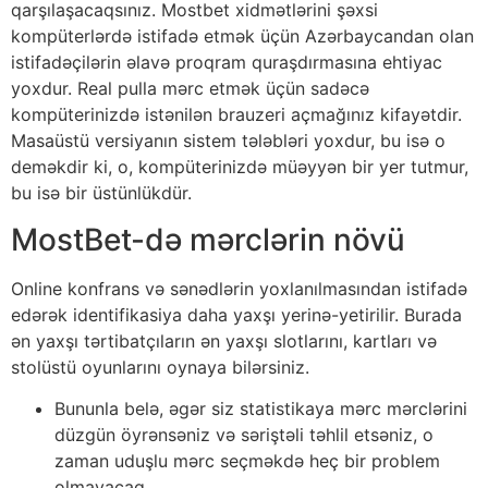
qarşılaşacaqsınız. Mostbet xidmətlərini şəxsi
kompüterlərdə istifadə etmək üçün Azərbaycandan olan
istifadəçilərin əlavə proqram quraşdırmasına ehtiyac
yoxdur. Real pulla mərc etmək üçün sadəcə
kompüterinizdə istənilən brauzeri açmağınız kifayətdir.
Masaüstü versiyanın sistem tələbləri yoxdur, bu isə o
deməkdir ki, o, kompüterinizdə müəyyən bir yer tutmur,
bu isə bir üstünlükdür.
MostBet-də mərclərin növü
Online konfrans və sənədlərin yoxlanılmasından istifadə
edərək identifikasiya daha yaxşı yerinə-yetirilir. Burada
ən yaxşı tərtibatçıların ən yaxşı slotlarını, kartları və
stolüstü oyunlarını oynaya bilərsiniz.
Bununla belə, əgər siz statistikaya mərc mərclərini
düzgün öyrənsəniz və səriştəli təhlil etsəniz, o
zaman uduşlu mərc seçməkdə heç bir problem
olmayacaq.