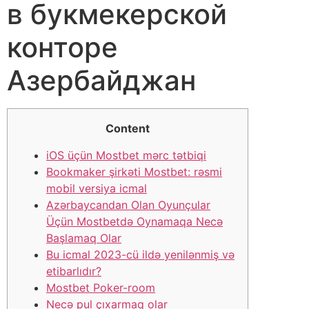
в букмекерской
конторе
Азербайджан
Content
iOS üçün Mostbet mərc tətbiqi
Bookmaker şirkəti Mostbet: rəsmi
mobil versiya icmal
Azərbaycandan Olan Oyunçular
Üçün Mostbetdə Oynamaqa Necə
Başlamaq Olar
Bu icmal 2023-cü ildə yenilənmiş və
etibarlıdır?
Mostbet Poker-room
Necə pul çıxarmaq olar