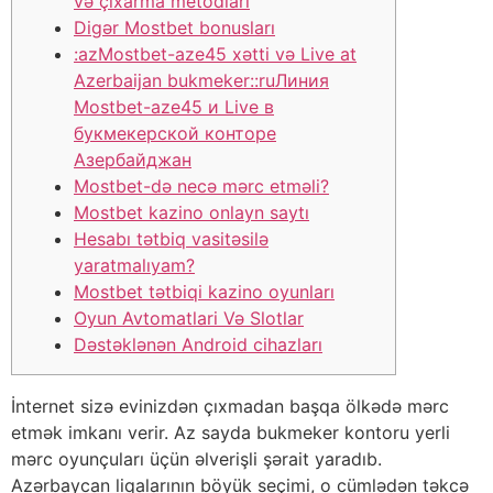
və çıxarma metodları
Digər Mostbet bonusları
:azMostbet-aze45 xətti və Live at
Azerbaijan bukmeker::ruЛиния
Mostbet-aze45 и Live в
букмекерской конторе
Азербайджан
Mostbet-də necə mərc etməli?
Mostbet kazino onlayn saytı
Hesabı tətbiq vasitəsilə
yaratmalıyam?
Mostbet tətbiqi kazino oyunları
Oyun Avtomatlari Və Slotlar
Dəstəklənən Android cihazları
İnternet sizə evinizdən çıxmadan başqa ölkədə mərc
etmək imkanı verir. Az sayda bukmeker kontoru yerli
mərc oyunçuları üçün əlverişli şərait yaradıb.
Azərbaycan liqalarının böyük seçimi, o cümlədən təkcə