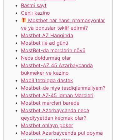
Rəsmi sayt
Canlı kazino
Mostbet hər hansı promosyonlar
və ya bonuslar təklif edirmi?
Mostbet AZ Haqqinda
Mostbet i̇lə ad günü
MostBet-də mərclərin növü
Necə doldurmaq olar
Mostbet-AZ 45 Azərbaycanda
bukmeker və kazino
Mobil tətbiqdə dəstək
Mostbet-də niyə təsdiqlənməliyəm?
Mostbet AZ-45 Idman Mərcləri
Mostbet mərcləri barədə
Mostbet Azərbaycanda necə
qeydiyyatdan keçmək olar?
Mostbet onlayn poker
Mostbet Azərbaycanda pul qoyma