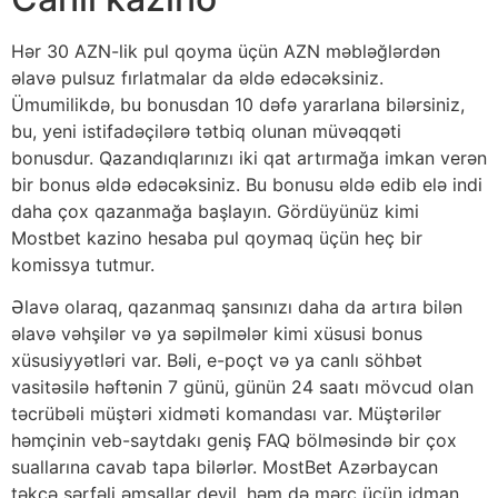
Hər 30 AZN-lik pul qoyma üçün AZN məbləğlərdən
əlavə pulsuz fırlatmalar da əldə edəcəksiniz.
Ümumilikdə, bu bonusdan 10 dəfə yararlana bilərsiniz,
bu, yeni istifadəçilərə tətbiq olunan müvəqqəti
bonusdur. Qazandıqlarınızı iki qat artırmağa imkan verən
bir bonus əldə edəcəksiniz. Bu bonusu əldə edib elə indi
daha çox qazanmağa başlayın. Gördüyünüz kimi
Mostbet kazino hesaba pul qoymaq üçün heç bir
komissya tutmur.
Əlavə olaraq, qazanmaq şansınızı daha da artıra bilən
əlavə vəhşilər və ya səpilmələr kimi xüsusi bonus
xüsusiyyətləri var. Bəli, e-poçt və ya canlı söhbət
vasitəsilə həftənin 7 günü, günün 24 saatı mövcud olan
təcrübəli müştəri xidməti komandası var. Müştərilər
həmçinin veb-saytdakı geniş FAQ bölməsində bir çox
suallarına cavab tapa bilərlər. MostBet Azərbaycan
təkcə sərfəli əmsallar deyil, həm də mərc üçün idman