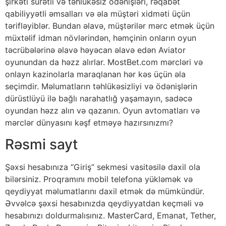
şirkəti sürətli və təhlükəsiz ödənişləri, rəqabət
qabiliyyətli əmsalları və əla müştəri xidməti üçün
tərifləyiblər. Bundan əlavə, müştərilər mərc etmək üçün
müxtəlif idman növlərindən, həmçinin onların oyun
təcrübələrinə əlavə həyəcan əlavə edən Aviator
oyunundan da həzz alırlar. MostBet.com mərcləri və
onlayn kazinolarla maraqlanan hər kəs üçün əla
seçimdir. Məlumatların təhlükəsizliyi və ödənişlərin
dürüstlüyü ilə bağlı narahatlığ yaşamayın, sadəcə
oyundan həzz alın və qazanın. Oyun avtomatları və
mərclər dünyasını kəşf etməyə hazırsınızmı?
Rəsmi sayt
Şəxsi hesabınıza “Giriş” sekmesi vasitəsilə daxil ola
bilərsiniz. Proqramını mobil telefona yükləmək və
qeydiyyat məlumatlarını daxil etmək də mümkündür.
Əvvəlcə şəxsi hesabınızda qeydiyyatdan keçməli və
hesabınızı doldurmalısınız. MasterCard, Emanat, Tether,