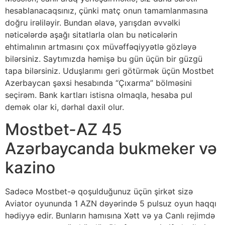
hesablanacaqsınız, çünki matç onun tamamlanmasına
doğru irəliləyir. Bundan əlavə, yarışdan əvvəlki
nəticələrdə aşağı sitatlarla olan bu nəticələrin
ehtimalının artmasını çox müvəffəqiyyətlə gözləyə
bilərsiniz. Saytımızda həmişə bu gün üçün bir güzgü
tapa bilərsiniz. Uduşlarımı geri götürmək üçün Mostbet
Azerbaycan şəxsi hesabında “Çıxarma” bölməsini
seçirəm. Bank kartları istisna olmaqla, hesaba pul
demək olar ki, dərhal daxil olur.
Mostbet-AZ 45
Azərbaycanda bukmeker və
kazino
Sadəcə Mostbet-ə qoşulduğunuz üçün şirkət sizə
Aviator oyununda 1 AZN dəyərində 5 pulsuz oyun haqqı
hədiyyə edir. Bunların hamısına Xətt və ya Canlı rejimdə