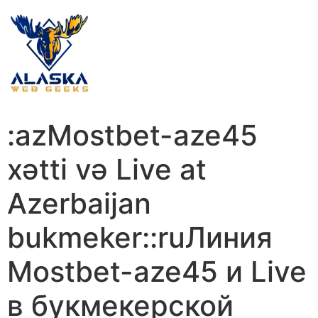
:azMostbet-aze45
xətti və Live at
Azerbaijan
bukmeker::ruЛиния
Mostbet-aze45 и Live
в букмекерской