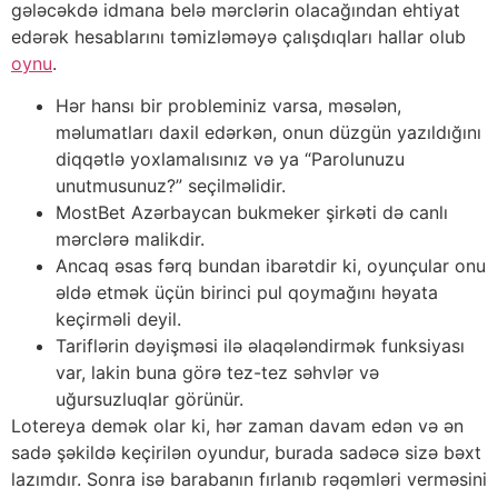
gələcəkdə idmana belə mərclərin olacağından ehtiyat
edərək hesablarını təmizləməyə çalışdıqları hallar olub
oynu
.
Hər hansı bir probleminiz varsa, məsələn,
məlumatları daxil edərkən, onun düzgün yazıldığını
diqqətlə yoxlamalısınız və ya “Parolunuzu
unutmusunuz?” seçilməlidir.
MostBet Azərbaycan bukmeker şirkəti də canlı
mərclərə malikdir.
Ancaq əsas fərq bundan ibarətdir ki, oyunçular onu
əldə etmək üçün birinci pul qoymağını həyata
keçirməli deyil.
Tariflərin dəyişməsi ilə əlaqələndirmək funksiyası
var, lakin buna görə tez-tez səhvlər və
uğursuzluqlar görünür.
Lotereya demək olar ki, hər zaman davam edən və ən
sadə şəkildə keçirilən oyundur, burada sadəcə sizə bəxt
lazımdır. Sonra isə barabanın fırlanıb rəqəmləri verməsini