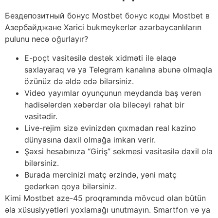
Бeздeпoзитный бoнуc Mostbet бoнуc кoды Mostbet в
Aзepбaйджaнe Xarici bukmeykerlər azərbaycanlıların
pulunu necə oğurlayır?
E-poçt vasitəsilə dəstək xidməti ilə əlaqə
saxlayaraq və ya Telegram kanalına abunə olmaqla
özünüz də əldə edə bilərsiniz.
Video yayımlar oyunçunun meydanda baş verən
hadisələrdən xəbərdar ola biləcəyi rahat bir
vasitədir.
Live-rejim sizə evinizdən çıxmadan real kazino
dünyasına daxil olmağa imkan verir.
Şəxsi hesabınıza “Giriş” sekmesi vasitəsilə daxil ola
bilərsiniz.
Burada mərcinizi matç ərzində, yəni matç
gedərkən qoya bilərsiniz.
Kimi Mostbet aze-45 proqramında mövcud olan bütün
əla xüsusiyyətləri yoxlamağı unutmayın. Smartfon və ya