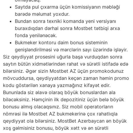
Saytda pul çıxarma üçün komissiyanın məbləği
barədə məlumat yoxdur.
Bundan sonra texniki komanda yeni versiyanı
buraxdıqdan dərhal sonra Mostbet tətbiqi arxa
fonda yenilənəcək.
Bukmeker kontoru daim bonus sisteminin
genişləndirilməsi və mərclərin sayı üzərində işləyir.
Siz qeydiyyat prosesini uğurla başa vurduqdan sonra
saytın bütün xidmətlərindən rahat və sürətli istifadə edə
bilərsiniz. Əgər sizin Mostbet AZ üçün promokodunuz
mövcuddursa, qeydiyyatdan keçən zaman həmin promo
kodu göstərilən xanaya yazmağınız kifayət edir.
Bununlada siz əlavə olaraq böyük bonuslardan ala
biləcəksiniz. Həmçinin ilk depozitiniz üçün belə böyük
bonusu almış olacaqsınız. Siz mobil operatorların
nömrəsi ilə Mostbet AZ bukmekerinə çox rahatlıqla
qeydiyyat ola bilərsiniz. MostBet Azerbaycan ən böyük
xoş gəlmisiniz bonusu, böyük xətt və ən sürətli