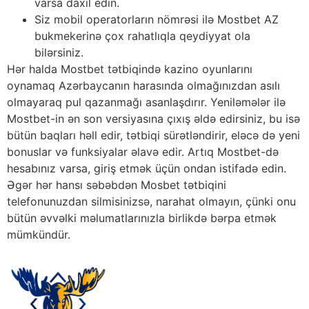
varsa daxil edin.
Siz mobil operatorların nömrəsi ilə Mostbet AZ
bukmekerinə çox rahatlıqla qeydiyyat ola
bilərsiniz.
Hər halda Mostbet tətbiqində kazino oyunlarını
oynamaq Azərbaycanın harasında olmağınızdan asılı
olmayaraq pul qazanmağı asanlaşdırır. Yeniləmələr ilə
Mostbet-in ən son versiyasına çıxış əldə edirsiniz, bu isə
bütün baqları həll edir, tətbiqi sürətləndirir, eləcə də yeni
bonuslar və funksiyalar əlavə edir. Artıq Mostbet-də
hesabınız varsa, giriş etmək üçün ondan istifadə edin.
Əgər hər hansı səbəbdən Mosbet tətbiqini
telefonunuzdan silmisinizsə, narahat olmayın, çünki onu
bütün əvvəlki məlumatlarınızla birlikdə bərpa etmək
mümkündür.