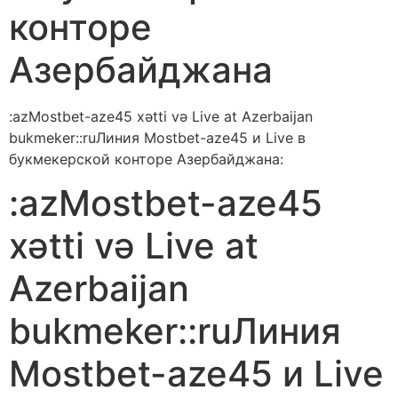
конторе
Азербайджана
:azMostbet-aze45 xətti və Live at Azerbaijan
bukmeker::ruЛиния Mostbet-aze45 и Live в
букмекерской конторе Азербайджана:
:azMostbet-aze45
xətti və Live at
Azerbaijan
bukmeker::ruЛиния
Mostbet-aze45 и Live