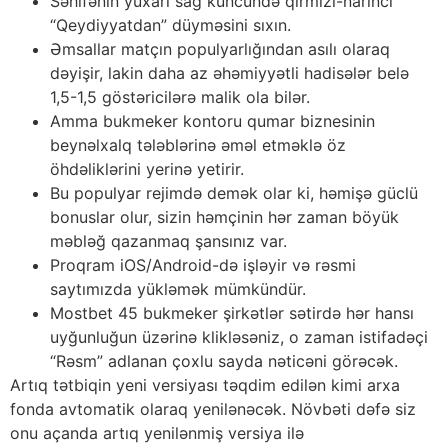
Səhifənin yuxarı sağ küncündə qırmızı-narıncı
“Qeydiyyatdan” düyməsini sıxın.
Əmsallar matçın populyarlığından asılı olaraq
dəyişir, lakin daha az əhəmiyyətli hadisələr belə
1,5-1,5 göstəricilərə malik ola bilər.
Amma bukmeker kontoru qumar biznesinin
beynəlxalq tələblərinə əməl etməklə öz
öhdəliklərini yerinə yetirir.
Bu populyar rejimdə demək olar ki, həmişə güclü
bonuslar olur, sizin həmçinin hər zaman böyük
məbləğ qazanmaq şansınız var.
Proqram iOS/Android-də işləyir və rəsmi
saytımızda yükləmək mümkündür.
Mostbet 45 bukmeker şirkətlər sətirdə hər hansı
uyğunluğun üzərinə klikləsəniz, o zaman istifadəçi
“Rəsm” adlanan çoxlu sayda nəticəni görəcək.
Artıq tətbiqin yeni versiyası təqdim edilən kimi arxa
fonda avtomatik olaraq yenilənəcək. Növbəti dəfə siz
onu açanda artıq yenilənmiş versiya ilə