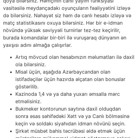
qoya bilərsiniz. Həmçinin canlı yayım funksiyası
vasitəsilə meydançadakı oyunçuların fəaliyyətini izləyə
də bilərsiniz. Nəhayət siz həm də canlı hesabı izləyə və
matç statistikasını oxuya bilərsiniz. Hər bir e-idman
növündə yüksək səviyyəli turnirlər tez-tez keçirilir,
burada komandalar bir-biri ilə vuruşaraq dünyanın ən
yaxşısı adını almağa çalışırlar.
Artıq mövcud olan hesabınızın məlumatları ilə daxil
ola bilərsiniz.
Misal üçün, aşağıda Azərbaycandan olan
istifadəçilər üçün hazırda əlçatan olan bonuslar
göstərilib.
Kazinoda 1,4 və ya daha yuxarı əmsalla mərc
etməlisiniz.
Bukmeker kontorunun saytına daxil olduqdan
sonra əsas səhifədəki Xətt və ya Canlı bölməsinə
keçin və soldakı siyahıdan idman növünü seçin.
Şirkət müsbət bahis təcrübəsi əldə etmək üçün