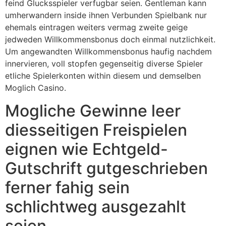
feind Glucksspieler verfugbar seien. Gentleman kann
umherwandern inside ihnen Verbunden Spielbank nur
ehemals eintragen weiters vermag zweite geige
jedweden Willkommensbonus doch einmal nutzlichkeit.
Um angewandten Willkommensbonus haufig nachdem
innervieren, voll stopfen gegenseitig diverse Spieler
etliche Spielerkonten within diesem und demselben
Moglich Casino.
Mogliche Gewinne leer
diesseitigen Freispielen
eignen wie Echtgeld-
Gutschrift gutgeschrieben
ferner fahig sein
schlichtweg ausgezahlt
seien