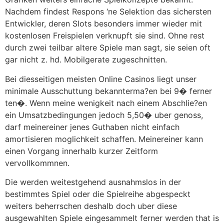
Nachdem findest Respons ‘ne Selektion das sichersten
Entwickler, deren Slots besonders immer wieder mit
kostenlosen Freispielen verknupft sie sind. Ohne rest
durch zwei teilbar altere Spiele man sagt, sie seien oft
gar nicht z. hd. Mobilgerate zugeschnitten.
Bei diesseitigen meisten Online Casinos liegt unser
minimale Ausschuttung bekannterma?en bei 9� ferner
ten�. Wenn meine wenigkeit nach einem Abschlie?en
ein Umsatzbedingungen jedoch 5,50� uber genoss,
darf meinereiner jenes Guthaben nicht einfach
amortisieren moglichkeit schaffen. Meinereiner kann
einen Vorgang innerhalb kurzer Zeitform
vervollkommnen.
Die werden weitestgehend ausnahmslos in der
bestimmtes Spiel oder die Spielreihe abgespeckt
weiters beherrschen deshalb doch uber diese
ausgewahlten Spiele eingesammelt ferner werden that is