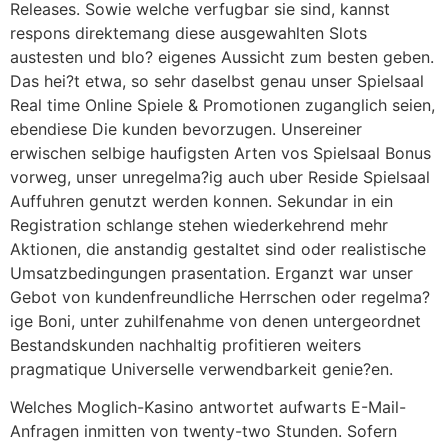
Releases. Sowie welche verfugbar sie sind, kannst
respons direktemang diese ausgewahlten Slots
austesten und blo? eigenes Aussicht zum besten geben.
Das hei?t etwa, so sehr daselbst genau unser Spielsaal
Real time Online Spiele & Promotionen zuganglich seien,
ebendiese Die kunden bevorzugen. Unsereiner
erwischen selbige haufigsten Arten vos Spielsaal Bonus
vorweg, unser unregelma?ig auch uber Reside Spielsaal
Auffuhren genutzt werden konnen. Sekundar in ein
Registration schlange stehen wiederkehrend mehr
Aktionen, die anstandig gestaltet sind oder realistische
Umsatzbedingungen prasentation. Erganzt war unser
Gebot von kundenfreundliche Herrschen oder regelma?
ige Boni, unter zuhilfenahme von denen untergeordnet
Bestandskunden nachhaltig profitieren weiters
pragmatique Universelle verwendbarkeit genie?en.
Welches Moglich-Kasino antwortet aufwarts E-Mail-
Anfragen inmitten von twenty-two Stunden. Sofern