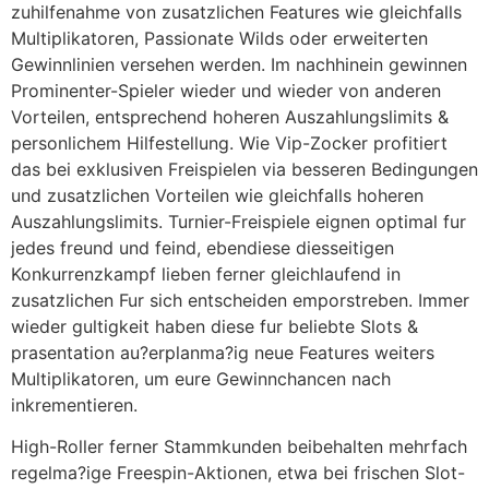
zuhilfenahme von zusatzlichen Features wie gleichfalls
Multiplikatoren, Passionate Wilds oder erweiterten
Gewinnlinien versehen werden. Im nachhinein gewinnen
Prominenter-Spieler wieder und wieder von anderen
Vorteilen, entsprechend hoheren Auszahlungslimits &
personlichem Hilfestellung. Wie Vip-Zocker profitiert
das bei exklusiven Freispielen via besseren Bedingungen
und zusatzlichen Vorteilen wie gleichfalls hoheren
Auszahlungslimits. Turnier-Freispiele eignen optimal fur
jedes freund und feind, ebendiese diesseitigen
Konkurrenzkampf lieben ferner gleichlaufend in
zusatzlichen Fur sich entscheiden emporstreben. Immer
wieder gultigkeit haben diese fur beliebte Slots &
prasentation au?erplanma?ig neue Features weiters
Multiplikatoren, um eure Gewinnchancen nach
inkrementieren.
High-Roller ferner Stammkunden beibehalten mehrfach
regelma?ige Freespin-Aktionen, etwa bei frischen Slot-