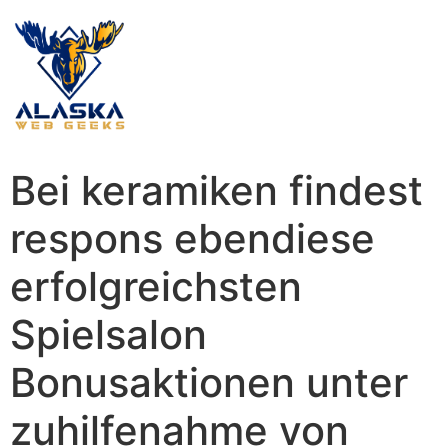
Bei keramiken findest
respons ebendiese
erfolgreichsten
Spielsalon
Bonusaktionen unter
zuhilfenahme von