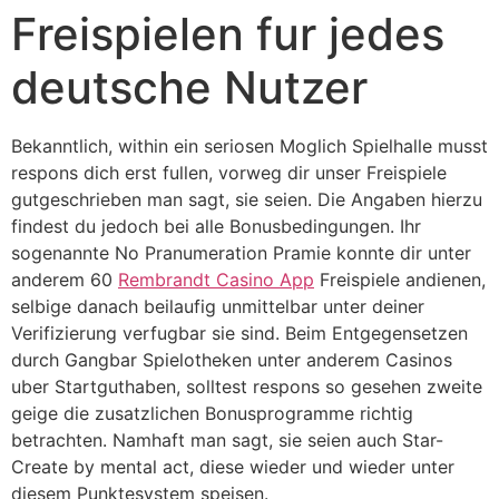
Freispielen fur jedes
deutsche Nutzer
Bekanntlich, within ein seriosen Moglich Spielhalle musst
respons dich erst fullen, vorweg dir unser Freispiele
gutgeschrieben man sagt, sie seien. Die Angaben hierzu
findest du jedoch bei alle Bonusbedingungen. Ihr
sogenannte No Pranumeration Pramie konnte dir unter
anderem 60
Rembrandt Casino App
Freispiele andienen,
selbige danach beilaufig unmittelbar unter deiner
Verifizierung verfugbar sie sind. Beim Entgegensetzen
durch Gangbar Spielotheken unter anderem Casinos
uber Startguthaben, solltest respons so gesehen zweite
geige die zusatzlichen Bonusprogramme richtig
betrachten. Namhaft man sagt, sie seien auch Star-
Create by mental act, diese wieder und wieder unter
diesem Punktesystem speisen.