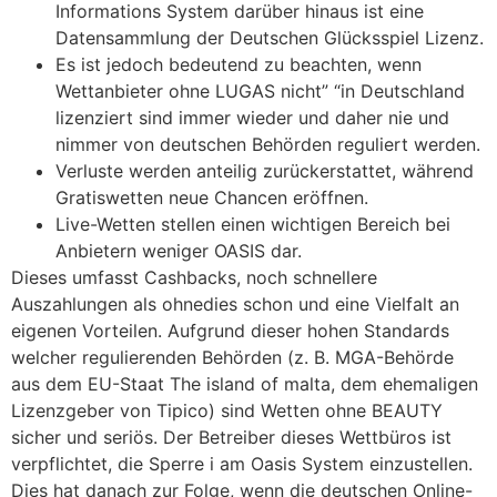
Informations System darüber hinaus ist eine
Datensammlung der Deutschen Glücksspiel Lizenz.
Es ist jedoch bedeutend zu beachten, wenn
Wettanbieter ohne LUGAS nicht” “in Deutschland
lizenziert sind immer wieder und daher nie und
nimmer von deutschen Behörden reguliert werden.
Verluste werden anteilig zurückerstattet, während
Gratiswetten neue Chancen eröffnen.
Live-Wetten stellen einen wichtigen Bereich bei
Anbietern weniger OASIS dar.
Dieses umfasst Cashbacks, noch schnellere
Auszahlungen als ohnedies schon und eine Vielfalt an
eigenen Vorteilen. Aufgrund dieser hohen Standards
welcher regulierenden Behörden (z. B. MGA-Behörde
aus dem EU-Staat The island of malta, dem ehemaligen
Lizenzgeber von Tipico) sind Wetten ohne BEAUTY
sicher und seriös. Der Betreiber dieses Wettbüros ist
verpflichtet, die Sperre i am Oasis System einzustellen.
Dies hat danach zur Folge, wenn die deutschen Online-