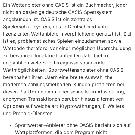
Ein Wettanbieter ohne OASIS ist ein Buchmacher, jeder
nicht an dasjenige deutsche OASIS-Sperrsystem
angebunden ist. OASIS ist ein zentrales
Spielerschutzsystem, das in Deutschland unter
lizenzierten Wettanbietern verpflichtend genutzt ist. Ziel
ist es, problematisches Spielen einzudämmen sowie
Wettende therefore, vor einer möglichen Überschuldung
zu bewahren. Im aktuell laufenden Jahr bieten
unglaublich viele Sportereignisse spannende
Wettmöglichkeiten. Sportwettenanbieter ohne OASIS
bereithalten ihren Usern eine breite Auswahl the
modernen Zahlungsmethoden. Kunden profitieren bei
diesen Plattformen von einer schnelleren Abwicklung,
anonymen Transaktionen darüber hinaus alternativen
Optionen auf welche art Kryptowährungen, E-Wallets
und Prepaid-Diensten.
Sportwetten-Anbieter ohne OASIS bezieht sich auf
Wettplattformen, die dem Program nicht