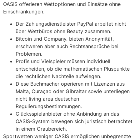
OASIS offerieren Wettoptionen und Einsätze ohne
Einschränkungen.
Der Zahlungsdienstleister PayPal arbeitet nicht
über Wettbüros ohne Beauty zusammen.
Bitcoin und Company. bieten Anonymität,
erschweren aber auch Rechtsansprüche bei
Problemen.
Profis und Vielspieler müssen individuell
entscheiden, ob die mathematischen Pluspunkte
die rechtlichen Nachteile aufwiegen.
Diese Buchmacher operieren mit Lizenzen aus
Malta, Curaçao oder Gibraltar sowie unterliegen
nicht living area deutschen
Regulierungsbestimmungen.
Glücksspielanbieter ohne Anbindung an das
OASIS-System bewegen sich juristisch betrachtet
in einem Graubereich.
Sportwetten weniger OASIS ermöglichen unbegrenzte