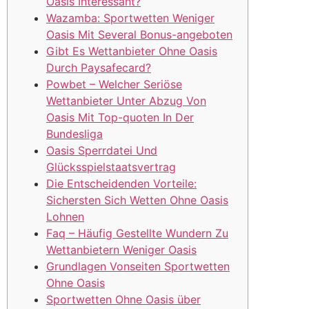
Oasis Interessant?
Wazamba: Sportwetten Weniger
Oasis Mit Several Bonus-angeboten
Gibt Es Wettanbieter Ohne Oasis
Durch Paysafecard?
Powbet – Welcher Seriöse
Wettanbieter Unter Abzug Von
Oasis Mit Top-quoten In Der
Bundesliga
Oasis Sperrdatei Und
Glücksspielstaatsvertrag
Die Entscheidenden Vorteile:
Sichersten Sich Wetten Ohne Oasis
Lohnen
Faq – Häufig Gestellte Wundern Zu
Wettanbietern Weniger Oasis
Grundlagen Vonseiten Sportwetten
Ohne Oasis
Sportwetten Ohne Oasis über