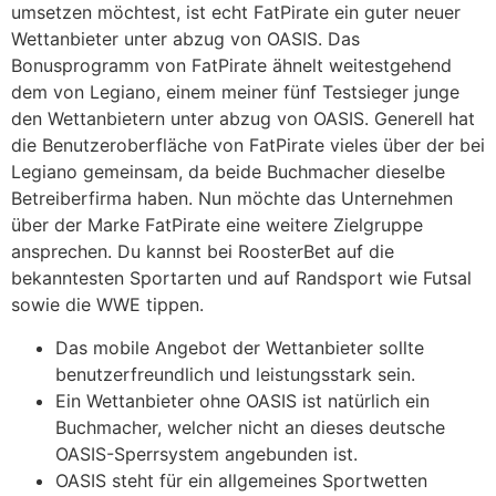
umsetzen möchtest, ist echt FatPirate ein guter neuer
Wettanbieter unter abzug von OASIS. Das
Bonusprogramm von FatPirate ähnelt weitestgehend
dem von Legiano, einem meiner fünf Testsieger junge
den Wettanbietern unter abzug von OASIS. Generell hat
die Benutzeroberfläche von FatPirate vieles über der bei
Legiano gemeinsam, da beide Buchmacher dieselbe
Betreiberfirma haben. Nun möchte das Unternehmen
über der Marke FatPirate eine weitere Zielgruppe
ansprechen. Du kannst bei RoosterBet auf die
bekanntesten Sportarten und auf Randsport wie Futsal
sowie die WWE tippen.
Das mobile Angebot der Wettanbieter sollte
benutzerfreundlich und leistungsstark sein.
Ein Wettanbieter ohne OASIS ist natürlich ein
Buchmacher, welcher nicht an dieses deutsche
OASIS-Sperrsystem angebunden ist.
OASIS steht für ein allgemeines Sportwetten