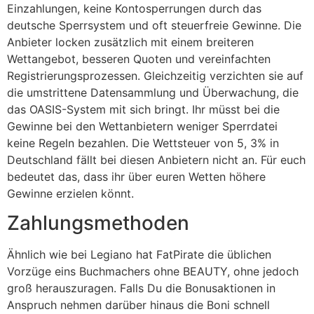
Einzahlungen, keine Kontosperrungen durch das
deutsche Sperrsystem und oft steuerfreie Gewinne. Die
Anbieter locken zusätzlich mit einem breiteren
Wettangebot, besseren Quoten und vereinfachten
Registrierungsprozessen. Gleichzeitig verzichten sie auf
die umstrittene Datensammlung und Überwachung, die
das OASIS-System mit sich bringt. Ihr müsst bei die
Gewinne bei den Wettanbietern weniger Sperrdatei
keine Regeln bezahlen. Die Wettsteuer von 5, 3% in
Deutschland fällt bei diesen Anbietern nicht an. Für euch
bedeutet das, dass ihr über euren Wetten höhere
Gewinne erzielen könnt.
Zahlungsmethoden
Ähnlich wie bei Legiano hat FatPirate die üblichen
Vorzüge eins Buchmachers ohne BEAUTY, ohne jedoch
groß herauszuragen. Falls Du die Bonusaktionen in
Anspruch nehmen darüber hinaus die Boni schnell