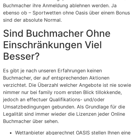
Buchmacher ihre Anmeldung ablehnen werden. Ja
ebenso ob – Sportwetten ohne Oasis über einem Bonus
sind der absolute Normal.
Sind Buchmacher Ohne
Einschränkungen Viel
Besser?
Es gibt je nach unseren Erfahrungen keinen
Buchmacher, der auf entsprechenden Aktionen
verzichtet. Die Überzahl welcher Angebote ist nie sowie
nimmer nur bei family room ersten Blick tillokkende,
jedoch an effectuer Qualifikations- und/oder
Umsatzbedingungen gebunden. Als Grundlage für die
Legalität sind immer wieder die Lizenzen jeder Online
Buchmacher über sehen.
Wettanbieter abgerechnet OASIS stellen Ihnen eine