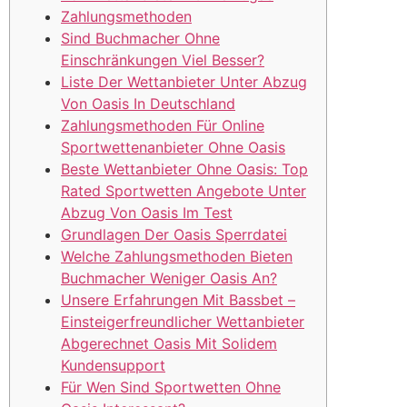
Zahlungsmethoden
Sind Buchmacher Ohne
Einschränkungen Viel Besser?
Liste Der Wettanbieter Unter Abzug
Von Oasis In Deutschland
Zahlungsmethoden Für Online
Sportwettenanbieter Ohne Oasis
Beste Wettanbieter Ohne Oasis: Top
Rated Sportwetten Angebote Unter
Abzug Von Oasis Im Test
Grundlagen Der Oasis Sperrdatei
Welche Zahlungsmethoden Bieten
Buchmacher Weniger Oasis An?
Unsere Erfahrungen Mit Bassbet –
Einsteigerfreundlicher Wettanbieter
Abgerechnet Oasis Mit Solidem
Kundensupport
Für Wen Sind Sportwetten Ohne