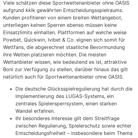
Viele schätzen diese Sportwettenanbieter ohne OASIS
aufgrund kklk gewährten Entscheidungsspielraums.
Kunden profitieren von einem breiten Wettangebot,
unterliegen keinen Sperren ebenso müssen keine
Einsatzlimits einhalten. Plattformen auf welche weise
Powbet, Quickwin, Ivibet & Co. eignen sich somit für
Wettfans, die abgerechnet staatliche Bevormundung
ihre Wetten platzieren möchten. Die meisten
Wettanbieter wissen, wie bedeutend es ist, attraktive
Boni zur Verfügung zu stellen, darüber hinaus das gilt
natürlich auch für Sportwettenanbieter ohne OASIS.
Die deutsche Glücksspielregulierung hat durch die
Implementierung des LUGAS-Systems, ein
zentrales Spielersperrsystem, einen starken
Wandel erfahren.
Ihr besonderes Interesse gilt dem Streitfrage
zwischen Regulierung, Spielerschutz sowie echter
Entscheidungsfreiheit – insbesondere beim Thema