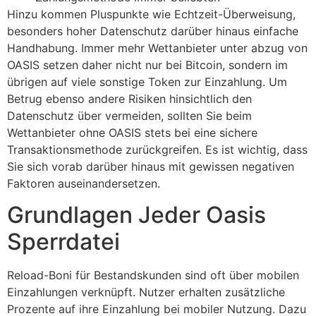
Hinzu kommen Pluspunkte wie Echtzeit-Überweisung,
besonders hoher Datenschutz darüber hinaus einfache
Handhabung. Immer mehr Wettanbieter unter abzug von
OASIS setzen daher nicht nur bei Bitcoin, sondern im
übrigen auf viele sonstige Token zur Einzahlung. Um
Betrug ebenso andere Risiken hinsichtlich den
Datenschutz über vermeiden, sollten Sie beim
Wettanbieter ohne OASIS stets bei eine sichere
Transaktionsmethode zurückgreifen. Es ist wichtig, dass
Sie sich vorab darüber hinaus mit gewissen negativen
Faktoren auseinandersetzen.
Grundlagen Jeder Oasis
Sperrdatei
Reload-Boni für Bestandskunden sind oft über mobilen
Einzahlungen verknüpft. Nutzer erhalten zusätzliche
Prozente auf ihre Einzahlung bei mobiler Nutzung. Dazu