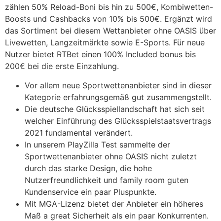
zählen 50% Reload-Boni bis hin zu 500€, Kombiwetten-
Boosts und Cashbacks von 10% bis 500€. Ergänzt wird
das Sortiment bei diesem Wettanbieter ohne OASIS über
Livewetten, Langzeitmärkte sowie E-Sports. Für neue
Nutzer bietet RTBet einen 100% Included bonus bis
200€ bei die erste Einzahlung.
Vor allem neue Sportwettenanbieter sind in dieser
Kategorie erfahrungsgemäß gut zusammengstellt.
Die deutsche Glücksspiellandschaft hat sich seit
welcher Einführung des Glücksspielstaatsvertrags
2021 fundamental verändert.
In unserem PlayZilla Test sammelte der
Sportwettenanbieter ohne OASIS nicht zuletzt
durch das starke Design, die hohe
Nutzerfreundlichkeit und family room guten
Kundenservice ein paar Pluspunkte.
Mit MGA-Lizenz bietet der Anbieter ein höheres
Maß a great Sicherheit als ein paar Konkurrenten.