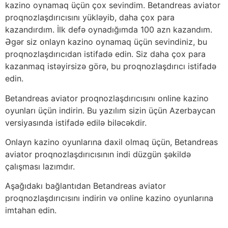
kazino oynamaq üçün çox sevindim. Betandreas aviator
proqnozlaşdırıcısını yükləyib, daha çox para
kazandırdım. İlk defə oynadığımda 100 azn kazandım.
Əgər siz onlayn kazino oynamaq üçün sevindiniz, bu
proqnozlaşdırıcıdan istifadə edin. Siz daha çox para
kazanmaq istəyirsizə görə, bu proqnozlaşdırıcı istifadə
edin.
Betandreas aviator proqnozlaşdırıcısını online kazino
oyunları üçün indirin. Bu yazılım sizin üçün Azerbaycan
versiyasında istifadə edilə biləcəkdir.
Onlayn kazino oyunlarına daxil olmaq üçün, Betandreas
aviator proqnozlaşdırıcısının indi düzgün şəkildə
çalışması lazımdır.
Aşağıdakı bağlantıdan Betandreas aviator
proqnozlaşdırıcısını indirin və online kazino oyunlarına
imtahan edin.