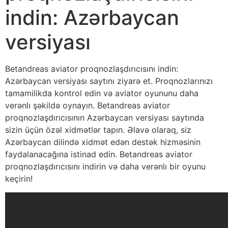
indin: Azərbaycan
versiyası
Betandreas aviator proqnozlaşdırıcısını indin:
Azərbaycan versiyası saytını ziyarə et. Proqnozlarınızı
tamamilikda kontrol edin və aviator oyununu daha
verənlı şəkildə oynayın. Betandreas aviator
proqnozlaşdırıcısının Azərbaycan versiyası saytında
sizin üçün özəl xidmətlər tapın. Əlavə olaraq, siz
Azərbaycan dilində xidmət edən destək hizməsinin
faydalanacağına istinad edin. Betandreas aviator
proqnozlaşdırıcısını indirin və daha verənlı bir oyunu
keçirin!