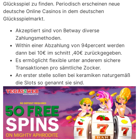
Glücksspiel zu finden. Periodisch erscheinen neue
deutsche Online Casinos in dem deutschen
Glücksspielmarkt.
Akzeptiert sind von Betway diverse
Zahlungsmethoden.
Within einer Abzahlung von 94percent werden
dann bei 10€ im schnitt ,40€ zurückgegeben.
Es ermöglicht flexible unter anderem sichere
Transaktionen pro sämtliche Zocker.
An erster stelle sollen bei keramiken naturgemäß
die Slots so genannt sie sind.