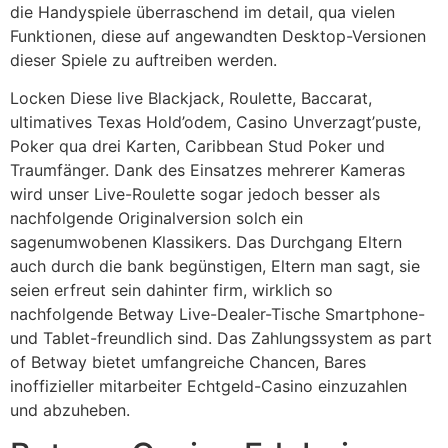
die Handyspiele überraschend im detail, qua vielen
Funktionen, diese auf angewandten Desktop-Versionen
dieser Spiele zu auftreiben werden.
Locken Diese live Blackjack, Roulette, Baccarat,
ultimatives Texas Hold’odem, Casino Unverzagt’puste,
Poker qua drei Karten, Caribbean Stud Poker und
Traumfänger. Dank des Einsatzes mehrerer Kameras
wird unser Live-Roulette sogar jedoch besser als
nachfolgende Originalversion solch ein
sagenumwobenen Klassikers. Das Durchgang Eltern
auch durch die bank begünstigen, Eltern man sagt, sie
seien erfreut sein dahinter firm, wirklich so
nachfolgende Betway Live-Dealer-Tische Smartphone-
und Tablet-freundlich sind. Das Zahlungssystem as part
of Betway bietet umfangreiche Chancen, Bares
inoffizieller mitarbeiter Echtgeld-Casino einzuzahlen
und abzuheben.