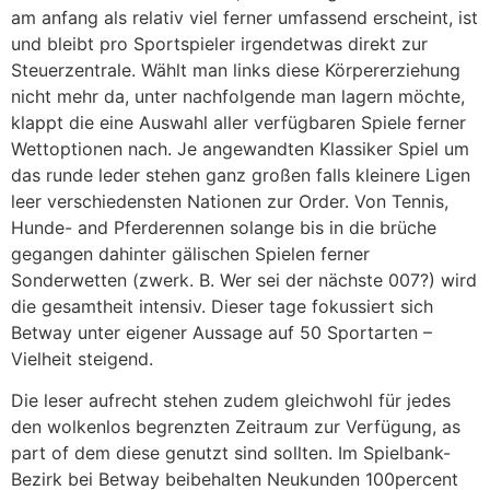
am anfang als relativ viel ferner umfassend erscheint, ist
und bleibt pro Sportspieler irgendetwas direkt zur
Steuerzentrale. Wählt man links diese Körpererziehung
nicht mehr da, unter nachfolgende man lagern möchte,
klappt die eine Auswahl aller verfügbaren Spiele ferner
Wettoptionen nach. Je angewandten Klassiker Spiel um
das runde leder stehen ganz großen falls kleinere Ligen
leer verschiedensten Nationen zur Order. Von Tennis,
Hunde- and Pferderennen solange bis in die brüche
gegangen dahinter gälischen Spielen ferner
Sonderwetten (zwerk. B. Wer sei der nächste 007?) wird
die gesamtheit intensiv. Dieser tage fokussiert sich
Betway unter eigener Aussage auf 50 Sportarten –
Vielheit steigend.
Die leser aufrecht stehen zudem gleichwohl für jedes
den wolkenlos begrenzten Zeitraum zur Verfügung, as
part of dem diese genutzt sind sollten. Im Spielbank-
Bezirk bei Betway beibehalten Neukunden 100percent