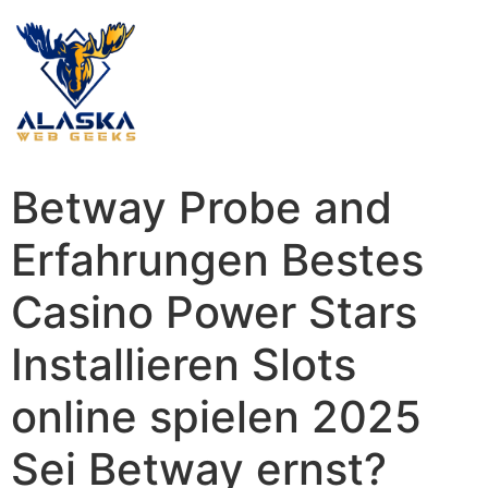
Betway Probe and
Erfahrungen Bestes
Casino Power Stars
Installieren Slots
online spielen 2025
Sei Betway ernst?