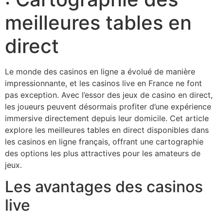
meilleures tables en
direct
Le monde des casinos en ligne a évolué de manière
impressionnante, et les casinos live en France ne font
pas exception. Avec l’essor des jeux de casino en direct,
les joueurs peuvent désormais profiter d’une expérience
immersive directement depuis leur domicile. Cet article
explore les meilleures tables en direct disponibles dans
les casinos en ligne français, offrant une cartographie
des options les plus attractives pour les amateurs de
jeux.
Les avantages des casinos
live