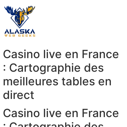
Casino live en France
: Cartographie des
meilleures tables en
direct
Casino live en France
: Cartographie des