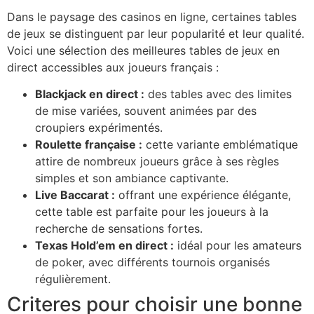
Dans le paysage des casinos en ligne, certaines tables
de jeux se distinguent par leur popularité et leur qualité.
Voici une sélection des meilleures tables de jeux en
direct accessibles aux joueurs français :
Blackjack en direct :
des tables avec des limites
de mise variées, souvent animées par des
croupiers expérimentés.
Roulette française :
cette variante emblématique
attire de nombreux joueurs grâce à ses règles
simples et son ambiance captivante.
Live Baccarat :
offrant une expérience élégante,
cette table est parfaite pour les joueurs à la
recherche de sensations fortes.
Texas Hold’em en direct :
idéal pour les amateurs
de poker, avec différents tournois organisés
régulièrement.
Criteres pour choisir une bonne