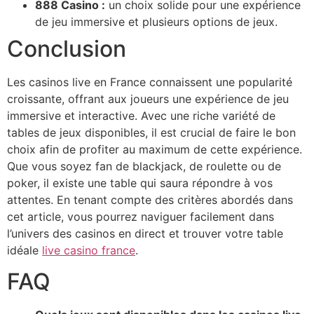
888 Casino :
un choix solide pour une expérience
de jeu immersive et plusieurs options de jeux.
Conclusion
Les casinos live en France connaissent une popularité
croissante, offrant aux joueurs une expérience de jeu
immersive et interactive. Avec une riche variété de
tables de jeux disponibles, il est crucial de faire le bon
choix afin de profiter au maximum de cette expérience.
Que vous soyez fan de blackjack, de roulette ou de
poker, il existe une table qui saura répondre à vos
attentes. En tenant compte des critères abordés dans
cet article, vous pourrez naviguer facilement dans
l’univers des casinos en direct et trouver votre table
idéale
live casino france
.
FAQ