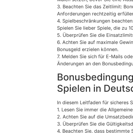
3. Beachten Sie das Zeitlimit: Bon
Anforderungen rechtzeitig erfülle
4. Spielbeschränkungen beachten:
Spielen Sie lieber Spiele, die zu 
5. Überprüfen Sie die Einsatzlimi
6. Achten Sie auf maximale Gewin
Bonusgeld erzielen können.
7. Melden Sie sich für E-Mails od
Änderungen an den Bonusbeding
Bonusbedingungen
Spielen in Deuts
In diesem Leitfaden für sicheres 
1. Lesen Sie immer die Allgemei
2. Achten Sie auf die Umsatzbedi
3. Überprüfen Sie die Gültigkeits
4. Beachten Sie, dass bestimmte