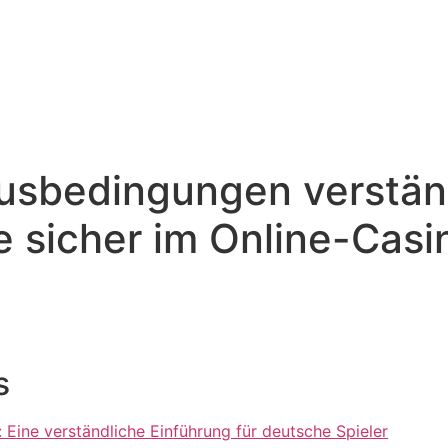
usbedingungen verständl
e sicher im Online-Casi
s
Eine verständliche Einführung für deutsche Spieler