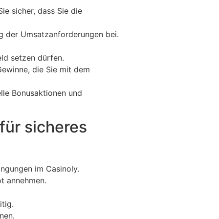
ie sicher, dass Sie die
ung der Umsatzanforderungen bei.
eld setzen dürfen.
ewinne, die Sie mit dem
elle Bonusaktionen und
für sicheres
dingungen im Casinoly.
ot annehmen.
tig.
nen.