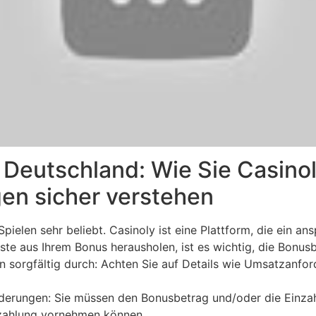
 Deutschland: Wie Sie Casino
n sicher verstehen
Spielen sehr beliebt. Casinoly ist eine Plattform, die ein
ste aus Ihrem Bonus herausholen, ist es wichtig, die Bonus
 sorgfältig durch: Achten Sie auf Details wie Umsatzanfor
rderungen: Sie müssen den Bonusbetrag und/oder die Einza
szahlung vornehmen können.