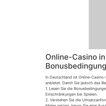
Online-Casino in
Bonusbedingunge
In Deutschland ist Online-Casino-
anbietet. Damit Sie jedoch das Be
1. Lesen Sie die Bonusbedingungen
Einschränkungen bei Spielen.
2. Verstehen Sie die Umsatzanfo
Malen setzen, bevor Sie eine Au