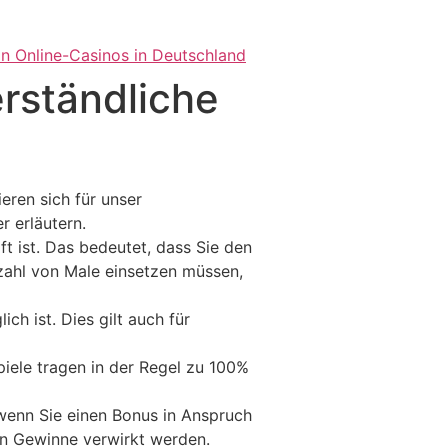
in Online-Casinos in Deutschland
rständliche
eren sich für unser
 erläutern.
t ist. Das bedeutet, dass Sie den
zahl von Male einsetzen müssen,
h ist. Dies gilt auch für
Spiele tragen in der Regel zu 100%
 wenn Sie einen Bonus in Anspruch
en Gewinne verwirkt werden.