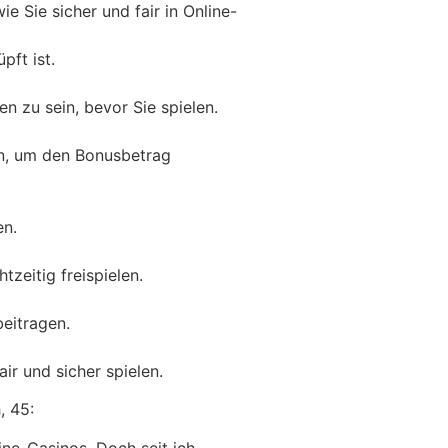
e Sie sicher und fair in Online-
ft ist.
n zu sein, bevor Sie spielen.
en, um den Bonusbetrag
en.
tzeitig freispielen.
beitragen.
air und sicher spielen.
, 45:
ine-Casinos. Doch seit ich