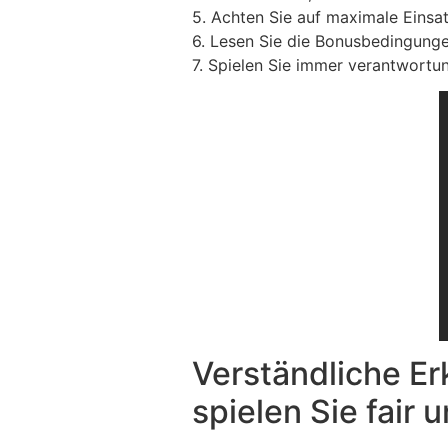
5. Achten Sie auf maximale Einsa
6. Lesen Sie die Bonusbedingunge
7. Spielen Sie immer verantwortung
Verständliche E
spielen Sie fair 