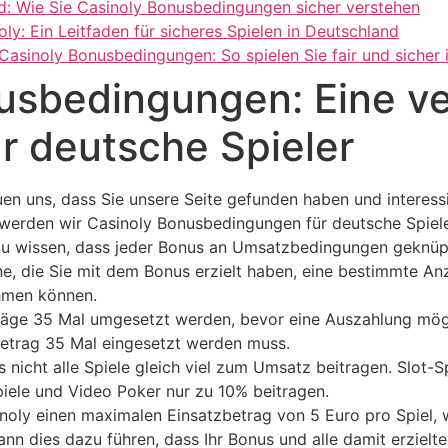
d: Wie Sie Casinoly Bonusbedingungen sicher verstehen
y: Ein Leitfaden für sicheres Spielen in Deutschland
Casinoly Bonusbedingungen: So spielen Sie fair und sicher 
usbedingungen: Eine ve
r deutsche Spieler
en uns, dass Sie unsere Seite gefunden haben und interessi
werden wir Casinoly Bonusbedingungen für deutsche Spieler
g zu wissen, dass jeder Bonus an Umsatzbedingungen geknüpf
, die Sie mit dem Bonus erzielt haben, eine bestimmte An
hmen können.
äge 35 Mal umgesetzt werden, bevor eine Auszahlung möglic
betrag 35 Mal eingesetzt werden muss.
s nicht alle Spiele gleich viel zum Umsatz beitragen. Slot-
iele und Video Poker nur zu 10% beitragen.
sinoly einen maximalen Einsatzbetrag von 5 Euro pro Spiel,
nn dies dazu führen, dass Ihr Bonus und alle damit erzielt