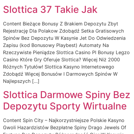
Slottica 37 Takie Jak
Content Bieżące Bonusy Z Brakiem Depozytu Zbyt
Rejestrację Dla Polakow Zdobądź Setka Gratisowych
Spinów Bez Depozytu W Kasynie Jet Do Odwiedzenia
Zapisu (kod Bonusowy Playbest) Automaty Na
Rzeczywiste Pieniądze Slottica Casino Pl Bonusy Legzo
Casino Które Gry Oferuje Slottica? Więcej Niż 2000
Różnych Tytułów! Slottica Kasyno Internetowego
Zdobądź Więcej Bonusów I Darmowych Spinów W
Najlepszych […]
Slottica Darmowe Spiny Bez
Depozytu Sporty Wirtualne
Content Spin City – Najkorzystniejsze Polskie Kasyno
Gwoli Hazardzistów Bezpłatne Spiny Drago Jewels Of