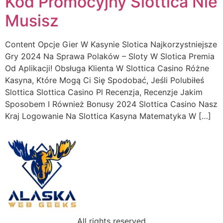
Kod Promocyjny Slottica Nie
Musisz
Content Opcje Gier W Kasynie Slotica Najkorzystniejsze
Gry 2024 Na Sprawa Polaków – Sloty W Slotica Premia
Od Aplikacji! Obsługa Klienta W Slottica Casino Różne
Kasyna, Które Mogą Ci Się Spodobać, Jeśli Polubiłeś
Slottica Slottica Casino Pl Recenzja, Recenzje Jakim
Sposobem I Również Bonusy 2024 Slottica Casino Nasz
Kraj Logowanie Na Slottica Kasyna Matematyka W […]
All rights reserved