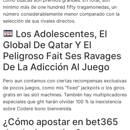
minimo más de one hundred fifty tragamonedas, un
número considerablemente menor comparado con la
selección de sus rivales directos.
Los Adolescentes, El
Global De Qatar Y El
Peligroso Fait Ses Ravages
De La Adicción Al Juego
Pero aun contamos con ciertas recompensas exclusivas
de pocos juegos, como mis “fixed” jackpots o los giros
gratis en las slot machines. También hay multiplicadores
especiales que ght harán olvidar 100 % la inexistencia
sobre Codere bono bienvenida.
¿Cómo apostar en bet365