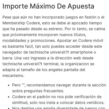
Importe Máximo De Apuesta
Pese que aún no han incorporado juegos en festón o el
Membership Codere, esto se debe al apocado tiempo
que ha pasado desde su estreno. Por lo tanto, se calma
que próximamente incorporen nuevos títulos,
modalidades y promociones. Apostar en Codere móvil
es bastante facil, tan solo puedes acceder desde este
navegador de technische universit?t smartphone o
barra. Una vez ingreses a la dirección web desde
technische universit?t terminal, la organizacion se
adapta al tamaño de los angeles pantalla del
mecanismo.
Pero “”, recomendamos navegar durante la sección
sobre preguntas frecuentes.
Codere en el padrón no nos pide verificación de
similitud, solo nos insta a colocar datos verídicos.
Nos destina una amplia diversidade de juegos con