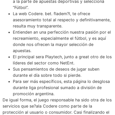
a la parte de apuestas deportivas y seleccioná
“Fútbol”.
La web Codere. bet. fladem?l, te ofrece
asesoramiento total al respecto y definitivamente,
resulta muy transparente.
Entienden an una perfección nuestra pasión por el
recreamiento, especialmente el fútbol, ​​y es aquí
donde nos ofrecen la mayor selección de
apuestas.
El principal sera Playtech, junto a great otro de los
líderes del sector como NetEnt.
Sus pensamientos de deseos de jugar suben
durante el día sobre todo si pierde.
Para ser más específicos, esta página lo desglosa
durante liga profesional sumado a división de
promoción argentina.
De igual forma, el juego responsable ha sido otra de los
servicios que se?ala Codere como parte de la
protección al usuario o consumidor. Casi finalizando el