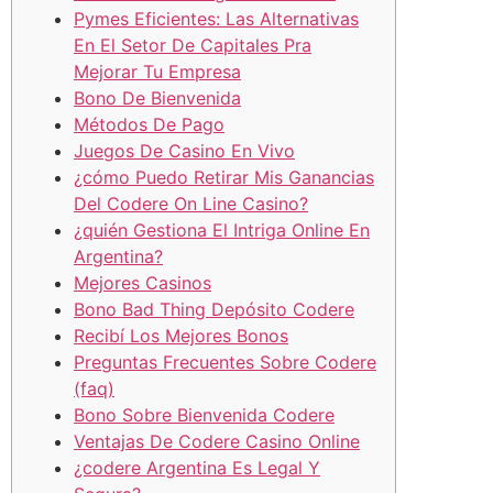
Pymes Eficientes: Las Alternativas
En El Setor De Capitales Pra
Mejorar Tu Empresa
Bono De Bienvenida
Métodos De Pago
Juegos De Casino En Vivo
¿cómo Puedo Retirar Mis Ganancias
Del Codere On Line Casino?
¿quién Gestiona El Intriga Online En
Argentina?
Mejores Casinos
Bono Bad Thing Depósito Codere
Recibí Los Mejores Bonos
Preguntas Frecuentes Sobre Codere
(faq)
Bono Sobre Bienvenida Codere
Ventajas De Codere Casino Online
¿codere Argentina Es Legal Y