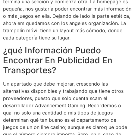
termina una sección y comienza otra. La homepage es
pequeña, nos gustaría poder encontrar más información
o más juegos en ella. Dejando de lado la parte estética,
ahora em quedamos con los angeles organización. La
trampolín móvil tiene un layout más cómodo, donde
cada categoría tiene su lugar.
¿qué Información Puedo
Encontrar En Publicidad En
Transportes?
Un apartado que debe mejorar, crescendo las
alternativas disponibles y trabajando que tiene otros
proveedores, puesto que solo cuenta scam el
desarrollador Advancement Gaming. Recordemos o
qual no solo una cantidad o mis tipos de juegos
determinan qué tan bueno es el departamento de
juegos de un on line casino; aunque es claroq ue pode
que el número siempre importa. Pero, en el caso de