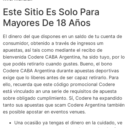
Este Sitio Es Solo Para
Mayores De 18 Años
El dinero del que dispones en un saldo de tu cuenta de
consumidor, obtenido a través de ingresos um
apuestas, así tais como mediante el recibo de
bienvenida Codere CABA Argentina, ha sido tuyo, por lo
que podés retirarlo cuando gustes. Bueno, el bono
Codere CABA Argentina durante apuestas deportivas
exige que lo liberes antes de ser capaz retirarlo. Para
ello, recuerda que este código promocional Codere
está vinculado an una serie de requisitos de apuesta
sobre obligado cumplimiento. Sí, Codere ha expandido
tanto sus apuestas que scam Codere Argentina también
es posible apostar en eventos venues.
Una ocasião ya tengas el dinero en la cuidado, ve