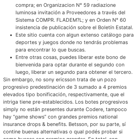
compra; en Organizacion N° 59 radiazione
luminosa invitación a Proveedores a través del
Sistema COMPR. FLADEM?L; y en Orden N° 60
insistencia de publicación sobre el Boletín Estatal.
Este sitio cuenta con algun extenso catálogo para
deportes y juegos donde no tendrás problemas
para encontrar lo que buscas.
Entre otras cosas, puedes liberar este bono de
bienvenida para optar durante el segundo con
luego, liberar un segundo para obtener el tercero.
Sin embargo, no sony ericsson trata de un pozo
progresivo predestinación de 3 sumado a 4 premios
elevados tipo bonificación, respectivamente, que el
intriga tiene pre-establecidos. Los botes progresivos
simply no están presentes durante Codere, tampoco
hay “game shows” con grandes premios national
insurance drops & benefits. Betsson, por su parte, sí
contine buenas alternativas o qual podés probar si
como buscas son premios grandes. En total, son