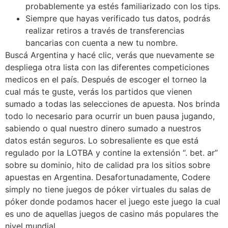
probablemente ya estés familiarizado con los tips.
Siempre que hayas verificado tus datos, podrás
realizar retiros a través de transferencias
bancarias con cuenta a new tu nombre.
Buscá Argentina y hacé clic, verás que nuevamente se
despliega otra lista con las diferentes competiciones
medicos en el país. Después de escoger el torneo la
cual más te guste, verás los partidos que vienen
sumado a todas las selecciones de apuesta. Nos brinda
todo lo necesario para ocurrir un buen pausa jugando,
sabiendo o qual nuestro dinero sumado a nuestros
datos están seguros. Lo sobresaliente es que está
regulado por la LOTBA y contine la extensión “. bet. ar”
sobre su dominio, hito de calidad pra los sitios sobre
apuestas en Argentina. Desafortunadamente, Codere
simply no tiene juegos de póker virtuales du salas de
póker donde podamos hacer el juego este juego la cual
es uno de aquellas juegos de casino más populares the
nivel mundial.