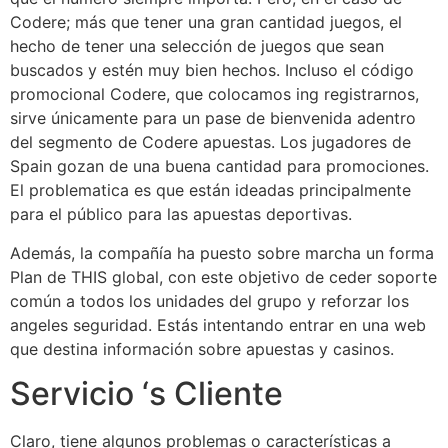
Codere; más que tener una gran cantidad juegos, el
hecho de tener una selección de juegos que sean
buscados y estén muy bien hechos. Incluso el código
promocional Codere, que colocamos ing registrarnos,
sirve únicamente para un pase de bienvenida adentro
del segmento de Codere apuestas. Los jugadores de
Spain gozan de una buena cantidad para promociones.
El problematica es que están ideadas principalmente
para el público para las apuestas deportivas.
Además, la compañía ha puesto sobre marcha un forma
Plan de THIS global, con este objetivo de ceder soporte
común a todos los unidades del grupo y reforzar los
angeles seguridad. Estás intentando entrar en una web
que destina información sobre apuestas y casinos.
Servicio ‘s Cliente
Claro, tiene algunos problemas o características a