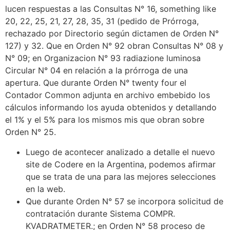
lucen respuestas a las Consultas N° 16, something like
20, 22, 25, 21, 27, 28, 35, 31 (pedido de Prórroga,
rechazado por Directorio según dictamen de Orden N°
127) y 32. Que en Orden N° 92 obran Consultas N° 08 y
N° 09; en Organizacion N° 93 radiazione luminosa
Circular N° 04 en relación a la prórroga de una
apertura. Que durante Orden N° twenty four el
Contador Common adjunta en archivo embebido los
cálculos informando los ayuda obtenidos y detallando
el 1% y el 5% para los mismos mis que obran sobre
Orden N° 25.
Luego de acontecer analizado a detalle el nuevo
site de Codere en la Argentina, podemos afirmar
que se trata de una para las mejores selecciones
en la web.
Que durante Orden N° 57 se incorpora solicitud de
contratación durante Sistema COMPR.
KVADRATMETER.; en Orden N° 58 proceso de