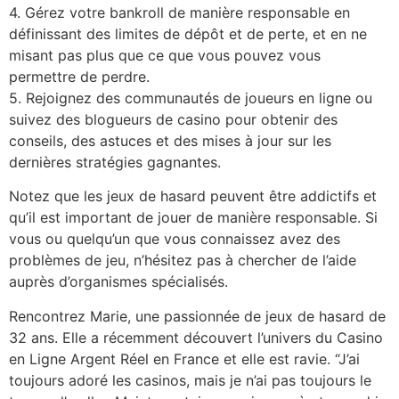
4. Gérez votre bankroll de manière responsable en
définissant des limites de dépôt et de perte, et en ne
misant pas plus que ce que vous pouvez vous
permettre de perdre.
5. Rejoignez des communautés de joueurs en ligne ou
suivez des blogueurs de casino pour obtenir des
conseils, des astuces et des mises à jour sur les
dernières stratégies gagnantes.
Notez que les jeux de hasard peuvent être addictifs et
qu’il est important de jouer de manière responsable. Si
vous ou quelqu’un que vous connaissez avez des
problèmes de jeu, n’hésitez pas à chercher de l’aide
auprès d’organismes spécialisés.
Rencontrez Marie, une passionnée de jeux de hasard de
32 ans. Elle a récemment découvert l’univers du Casino
en Ligne Argent Réel en France et elle est ravie. “J’ai
toujours adoré les casinos, mais je n’ai pas toujours le