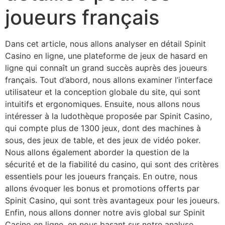
joueurs français
Dans cet article, nous allons analyser en détail Spinit
Casino en ligne, une plateforme de jeux de hasard en
ligne qui connaît un grand succès auprès des joueurs
français. Tout d’abord, nous allons examiner l’interface
utilisateur et la conception globale du site, qui sont
intuitifs et ergonomiques. Ensuite, nous allons nous
intéresser à la ludothèque proposée par Spinit Casino,
qui compte plus de 1300 jeux, dont des machines à
sous, des jeux de table, et des jeux de vidéo poker.
Nous allons également aborder la question de la
sécurité et de la fiabilité du casino, qui sont des critères
essentiels pour les joueurs français. En outre, nous
allons évoquer les bonus et promotions offerts par
Spinit Casino, qui sont très avantageux pour les joueurs.
Enfin, nous allons donner notre avis global sur Spinit
Casino en ligne, en nous basant sur notre analyse