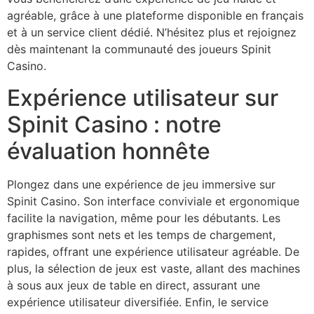
agréable, grâce à une plateforme disponible en français
et à un service client dédié. N’hésitez plus et rejoignez
dès maintenant la communauté des joueurs Spinit
Casino.
Expérience utilisateur sur
Spinit Casino : notre
évaluation honnête
Plongez dans une expérience de jeu immersive sur
Spinit Casino. Son interface conviviale et ergonomique
facilite la navigation, même pour les débutants. Les
graphismes sont nets et les temps de chargement,
rapides, offrant une expérience utilisateur agréable. De
plus, la sélection de jeux est vaste, allant des machines
à sous aux jeux de table en direct, assurant une
expérience utilisateur diversifiée. Enfin, le service