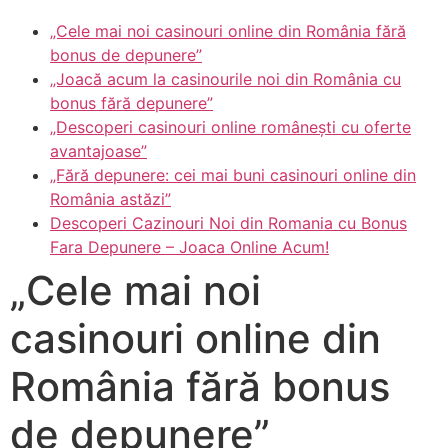
„Cele mai noi casinouri online din România fără
bonus de depunere”
„Joacă acum la casinourile noi din România cu
bonus fără depunere”
„Descoperi casinouri online românești cu oferte
avantajoase”
„Fără depunere: cei mai buni casinouri online din
România astăzi”
Descoperi Cazinouri Noi din Romania cu Bonus
Fara Depunere – Joaca Online Acum!
„Cele mai noi
casinouri online din
România fără bonus
de depunere”