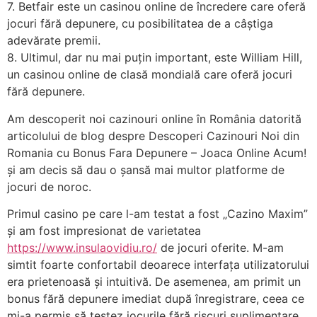
7. Betfair este un casinou online de încredere care oferă
jocuri fără depunere, cu posibilitatea de a câștiga
adevărate premii.
8. Ultimul, dar nu mai puțin important, este William Hill,
un casinou online de clasă mondială care oferă jocuri
fără depunere.
Am descoperit noi cazinouri online în România datorită
articolului de blog despre Descoperi Cazinouri Noi din
Romania cu Bonus Fara Depunere – Joaca Online Acum!
și am decis să dau o șansă mai multor platforme de
jocuri de noroc.
Primul casino pe care l-am testat a fost „Cazino Maxim”
și am fost impresionat de varietatea
https://www.insulaovidiu.ro/
de jocuri oferite. M-am
simtit foarte confortabil deoarece interfața utilizatorului
era prietenoasă și intuitivă. De asemenea, am primit un
bonus fără depunere imediat după înregistrare, ceea ce
mi-a permis să testez jocurile fără riscuri suplimentare.