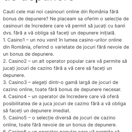
Cauti cele mai noi casinouri online din România fără
bonus de depunere? Ne placeam sa oferim o selecție de
casinouri de încredere care vă permit să jucați cu banii
dvs. fără a vă obliga să faceți un depunere inițială.
1. Casino1 – un nou venit în lumea casino-urilor online
din România, oferind o varietate de jocuri fără nevoie de
un bonus de depunere.
2. Casino2 – un alt operator popular care vă permite să
jucați jocuri de cazino fără a vă cere să faceți un
depunere.
3. Casino3 – alegeți dintr-o gamă largă de jocuri de
cazino online, toate fără bonus de depunere necesar.
4. Casino4 – un operator de încredere care vă oferă
posibilitatea de a juca jocuri de cazino fără a vă obliga
să faceți un depunere imediat.
5. Casino5 – o selecție diversă de jocuri de cazino
online, toate fără nevoie de un bonus de depunere.
6. Casino6 – un operator popular care vă permite să