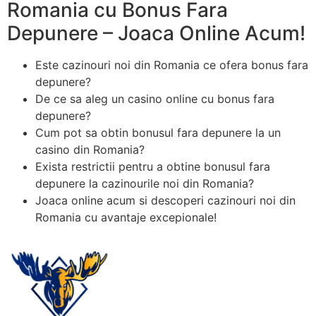
Romania cu Bonus Fara
Depunere – Joaca Online Acum!
Este cazinouri noi din Romania ce ofera bonus fara
depunere?
De ce sa aleg un casino online cu bonus fara
depunere?
Cum pot sa obtin bonusul fara depunere la un
casino din Romania?
Exista restrictii pentru a obtine bonusul fara
depunere la cazinourile noi din Romania?
Joaca online acum si descoperi cazinouri noi din
Romania cu avantaje excepionale!