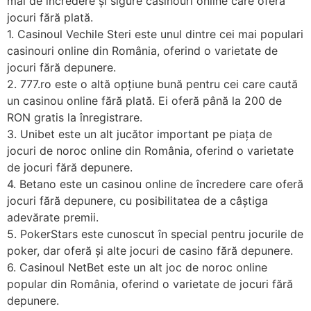
mai de încredere și sigure casinouri online care oferă
jocuri fără plată.
1. Casinoul Vechile Steri este unul dintre cei mai populari
casinouri online din România, oferind o varietate de
jocuri fără depunere.
2. 777.ro este o altă opțiune bună pentru cei care caută
un casinou online fără plată. Ei oferă până la 200 de
RON gratis la înregistrare.
3. Unibet este un alt jucător important pe piața de
jocuri de noroc online din România, oferind o varietate
de jocuri fără depunere.
4. Betano este un casinou online de încredere care oferă
jocuri fără depunere, cu posibilitatea de a câștiga
adevărate premii.
5. PokerStars este cunoscut în special pentru jocurile de
poker, dar oferă și alte jocuri de casino fără depunere.
6. Casinoul NetBet este un alt joc de noroc online
popular din România, oferind o varietate de jocuri fără
depunere.