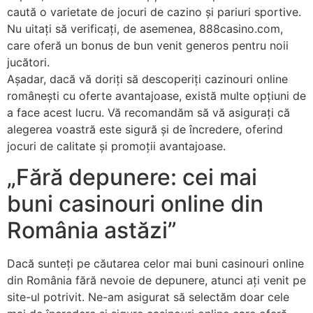
caută o varietate de jocuri de cazino și pariuri sportive.
Nu uitați să verificați, de asemenea, 888casino.com,
care oferă un bonus de bun venit generos pentru noii
jucători.
Așadar, dacă vă doriți să descoperiți cazinouri online
românești cu oferte avantajoase, există multe opțiuni de
a face acest lucru. Vă recomandăm să vă asigurați că
alegerea voastră este sigură și de încredere, oferind
jocuri de calitate și promoții avantajoase.
„Fără depunere: cei mai
buni casinouri online din
România astăzi”
Dacă sunteți pe căutarea celor mai buni casinouri online
din România fără nevoie de depunere, atunci ați venit pe
site-ul potrivit. Ne-am asigurat să selectăm doar cele