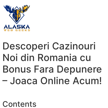
Descoperi Cazinouri
Noi din Romania cu
Bonus Fara Depunere
– Joaca Online Acum!
Contents