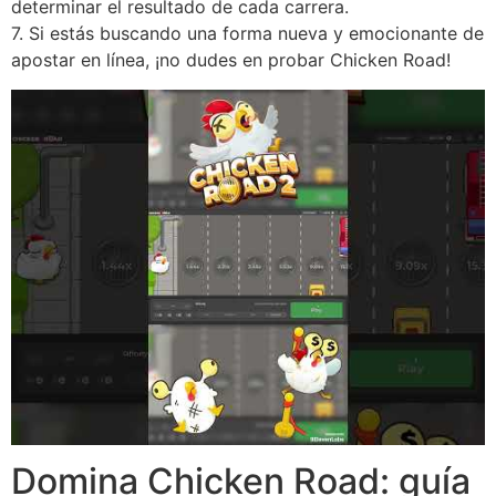
determinar el resultado de cada carrera.
7. Si estás buscando una forma nueva y emocionante de
apostar en línea, ¡no dudes en probar Chicken Road!
Domina Chicken Road: guía