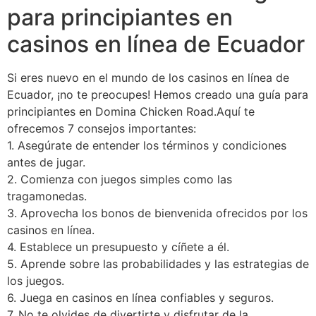
para principiantes en
casinos en línea de Ecuador
Si eres nuevo en el mundo de los casinos en línea de
Ecuador, ¡no te preocupes! Hemos creado una guía para
principiantes en Domina Chicken Road.Aquí te
ofrecemos 7 consejos importantes:
1. Asegúrate de entender los términos y condiciones
antes de jugar.
2. Comienza con juegos simples como las
tragamonedas.
3. Aprovecha los bonos de bienvenida ofrecidos por los
casinos en línea.
4. Establece un presupuesto y cíñete a él.
5. Aprende sobre las probabilidades y las estrategias de
los juegos.
6. Juega en casinos en línea confiables y seguros.
7. No te olvides de divertirte y disfrutar de la