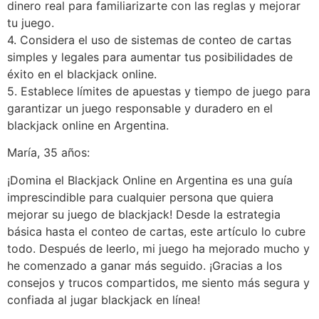
dinero real para familiarizarte con las reglas y mejorar
tu juego.
4. Considera el uso de sistemas de conteo de cartas
simples y legales para aumentar tus posibilidades de
éxito en el blackjack online.
5. Establece límites de apuestas y tiempo de juego para
garantizar un juego responsable y duradero en el
blackjack online en Argentina.
María, 35 años:
¡Domina el Blackjack Online en Argentina es una guía
imprescindible para cualquier persona que quiera
mejorar su juego de blackjack! Desde la estrategia
básica hasta el conteo de cartas, este artículo lo cubre
todo. Después de leerlo, mi juego ha mejorado mucho y
he comenzado a ganar más seguido. ¡Gracias a los
consejos y trucos compartidos, me siento más segura y
confiada al jugar blackjack en línea!