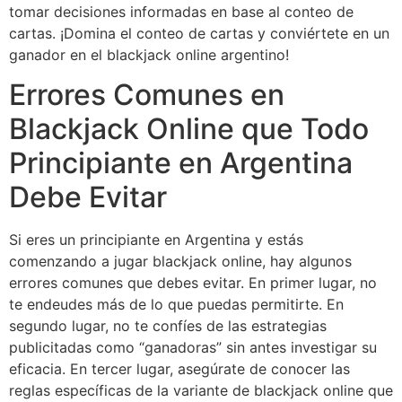
tomar decisiones informadas en base al conteo de
cartas. ¡Domina el conteo de cartas y conviértete en un
ganador en el blackjack online argentino!
Errores Comunes en
Blackjack Online que Todo
Principiante en Argentina
Debe Evitar
Si eres un principiante en Argentina y estás
comenzando a jugar blackjack online, hay algunos
errores comunes que debes evitar. En primer lugar, no
te endeudes más de lo que puedas permitirte. En
segundo lugar, no te confíes de las estrategias
publicitadas como “ganadoras” sin antes investigar su
eficacia. En tercer lugar, asegúrate de conocer las
reglas específicas de la variante de blackjack online que