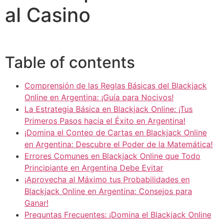
al Casino
Table of contents
Comprensión de las Reglas Básicas del Blackjack
Online en Argentina: ¡Guía para Nocivos!
La Estrategia Básica en Blackjack Online: ¡Tus
Primeros Pasos hacia el Éxito en Argentina!
¡Domina el Conteo de Cartas en Blackjack Online
en Argentina: Descubre el Poder de la Matemática!
Errores Comunes en Blackjack Online que Todo
Principiante en Argentina Debe Evitar
¡Aprovecha al Máximo tus Probabilidades en
Blackjack Online en Argentina: Consejos para
Ganar!
Preguntas Frecuentes: ¡Domina el Blackjack Online