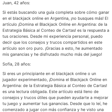
Juan, 42 años:
Si estás buscando una guía completa sobre cómo ganar
en el blackjack online en Argentina, ¡no busques más! El
artículo ¡Domina el Blackjack Online en Argentina: de la
Estrategia Básica al Conteo de Cartas! es la respuesta a
tus oraciones. Desde mi experiencia personal, puedo
decir que los consejos y trucos compartidos en este
artículo son oro puro. ¡Gracias a esto, he aumentado
mis ganancias y he disfrutado mucho más del juego!
Sofía, 28 años:
Si eres un principiante en el blackjack online o un
jugador experimentado, ¡Domina el Blackjack Online en
Argentina: de la Estrategia Básica al Conteo de Cartas!
es una lectura obligada. Este artículo está lleno de
consejos y trucos útiles que pueden ayudarte a mejorar
tu juego y aumentar tus ganancias. Desde que lo leí, he
comenzado a jugar con más confianza y he visto una