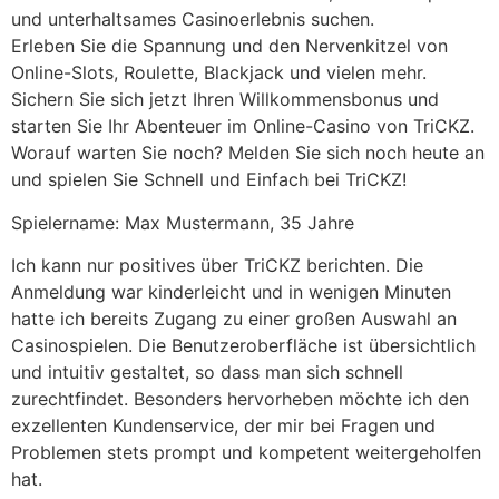
und unterhaltsames Casinoerlebnis suchen.
Erleben Sie die Spannung und den Nervenkitzel von
Online-Slots, Roulette, Blackjack und vielen mehr.
Sichern Sie sich jetzt Ihren Willkommensbonus und
starten Sie Ihr Abenteuer im Online-Casino von TriCKZ.
Worauf warten Sie noch? Melden Sie sich noch heute an
und spielen Sie Schnell und Einfach bei TriCKZ!
Spielername: Max Mustermann, 35 Jahre
Ich kann nur positives über TriCKZ berichten. Die
Anmeldung war kinderleicht und in wenigen Minuten
hatte ich bereits Zugang zu einer großen Auswahl an
Casinospielen. Die Benutzeroberfläche ist übersichtlich
und intuitiv gestaltet, so dass man sich schnell
zurechtfindet. Besonders hervorheben möchte ich den
exzellenten Kundenservice, der mir bei Fragen und
Problemen stets prompt und kompetent weitergeholfen
hat.