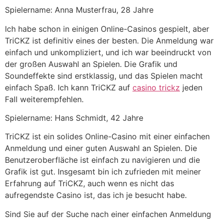
Spielername: Anna Musterfrau, 28 Jahre
Ich habe schon in einigen Online-Casinos gespielt, aber
TriCKZ ist definitiv eines der besten. Die Anmeldung war
einfach und unkompliziert, und ich war beeindruckt von
der großen Auswahl an Spielen. Die Grafik und
Soundeffekte sind erstklassig, und das Spielen macht
einfach Spaß. Ich kann TriCKZ auf
casino trickz
jeden
Fall weiterempfehlen.
Spielername: Hans Schmidt, 42 Jahre
TriCKZ ist ein solides Online-Casino mit einer einfachen
Anmeldung und einer guten Auswahl an Spielen. Die
Benutzeroberfläche ist einfach zu navigieren und die
Grafik ist gut. Insgesamt bin ich zufrieden mit meiner
Erfahrung auf TriCKZ, auch wenn es nicht das
aufregendste Casino ist, das ich je besucht habe.
Sind Sie auf der Suche nach einer einfachen Anmeldung