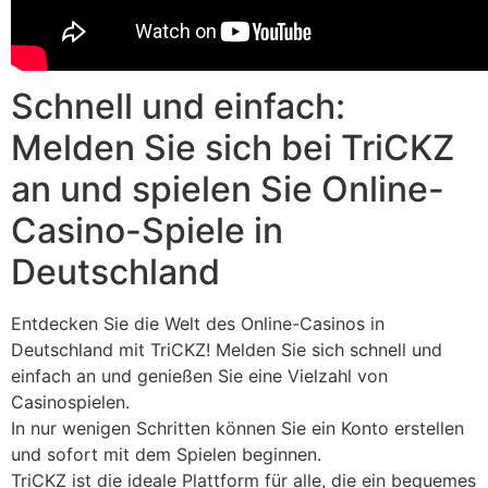
Schnell und einfach:
Melden Sie sich bei TriCKZ
an und spielen Sie Online-
Casino-Spiele in
Deutschland
Entdecken Sie die Welt des Online-Casinos in
Deutschland mit TriCKZ! Melden Sie sich schnell und
einfach an und genießen Sie eine Vielzahl von
Casinospielen.
In nur wenigen Schritten können Sie ein Konto erstellen
und sofort mit dem Spielen beginnen.
TriCKZ ist die ideale Plattform für alle, die ein bequemes