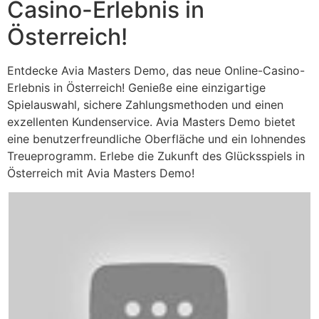
Casino-Erlebnis in
Österreich!
Entdecke Avia Masters Demo, das neue Online-Casino-
Erlebnis in Österreich! Genieße eine einzigartige
Spielauswahl, sichere Zahlungsmethoden und einen
exzellenten Kundenservice. Avia Masters Demo bietet
eine benutzerfreundliche Oberfläche und ein lohnendes
Treueprogramm. Erlebe die Zukunft des Glücksspiels in
Österreich mit Avia Masters Demo!