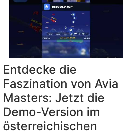
Entdecke die
Faszination von Avia
Masters: Jetzt die
Demo-Version im
österreichischen