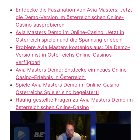
Entdecke die Faszination von Avia Masters: Jetzt
die Demo-Version im österreichischen Online-
Casino ausprobieren!
Avia Masters Demo im Online-Casino: Jetzt in
Österreich spielen und die Spannung erleben!
Probiere Avia Masters kostenlos aus: Die Demo-
Version ist in Österreichs Online-Casinos
verfügbar!
Avia Masters Demo: Entdecke ein neues Online-
Casino-Erlebnis in Österreich!
Spiele Avia Masters Demo im Online-Casino:
Österreichs Spieler sind begeistert!
Häufig gestellte Fragen zu Avia Masters Demo im
österreichischen Online-Casino