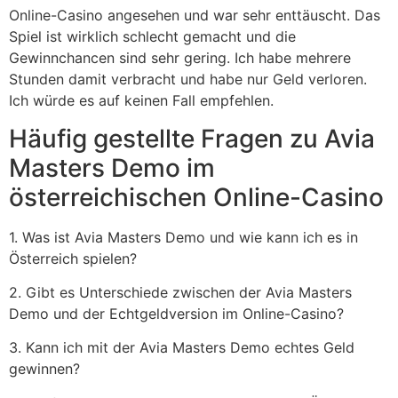
Online-Casino angesehen und war sehr enttäuscht. Das
Spiel ist wirklich schlecht gemacht und die
Gewinnchancen sind sehr gering. Ich habe mehrere
Stunden damit verbracht und habe nur Geld verloren.
Ich würde es auf keinen Fall empfehlen.
Häufig gestellte Fragen zu Avia
Masters Demo im
österreichischen Online-Casino
1. Was ist Avia Masters Demo und wie kann ich es in
Österreich spielen?
2. Gibt es Unterschiede zwischen der Avia Masters
Demo und der Echtgeldversion im Online-Casino?
3. Kann ich mit der Avia Masters Demo echtes Geld
gewinnen?