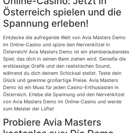
Online-Casino: Jetzt in
Österreich spielen und die
Spannung erleben!
Entdecke die aufregende Welt von Avia Masters Demo
im Online-Casino und spüre den Nervenkitzel in
Österreich! Avia Masters Demo ist ein atemberaubendes
Spiel, das dich in seinen Bann ziehen wird. Genieße die
erstklassige Grafik und den realistischen Sound,
während du dich deinem Schicksal stellst. Teste dein
Glück und gewinne großartige Preise. Avia Masters
Demo ist ein Muss für jeden Casino-Enthusiasten in
Österreich. Erlebe die Spannung und den Nervenkitzel
von Avia Masters Demo im Online-Casino und werde
zum Meister der Lüfte!
Probiere Avia Masters