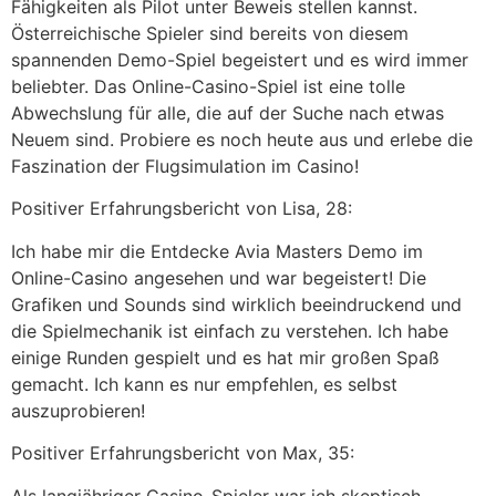
Fähigkeiten als Pilot unter Beweis stellen kannst.
Österreichische Spieler sind bereits von diesem
spannenden Demo-Spiel begeistert und es wird immer
beliebter. Das Online-Casino-Spiel ist eine tolle
Abwechslung für alle, die auf der Suche nach etwas
Neuem sind. Probiere es noch heute aus und erlebe die
Faszination der Flugsimulation im Casino!
Positiver Erfahrungsbericht von Lisa, 28:
Ich habe mir die Entdecke Avia Masters Demo im
Online-Casino angesehen und war begeistert! Die
Grafiken und Sounds sind wirklich beeindruckend und
die Spielmechanik ist einfach zu verstehen. Ich habe
einige Runden gespielt und es hat mir großen Spaß
gemacht. Ich kann es nur empfehlen, es selbst
auszuprobieren!
Positiver Erfahrungsbericht von Max, 35:
Als langjähriger Casino-Spieler war ich skeptisch