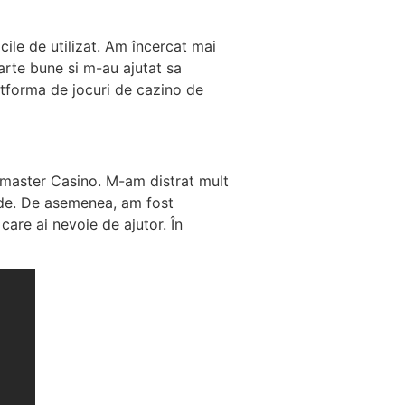
ile de utilizat. Am încercat mai
arte bune si m-au ajutat sa
latforma de jocuri de cazino de
amaster Casino. M-am distrat mult
pede. De asemenea, am fost
 care ai nevoie de ajutor. În