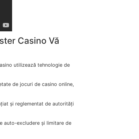
ster Casino Vă
asino utilizează tehnologie de
tate de jocuri de casino online,
iat și reglementat de autorități
e auto-excludere și limitare de