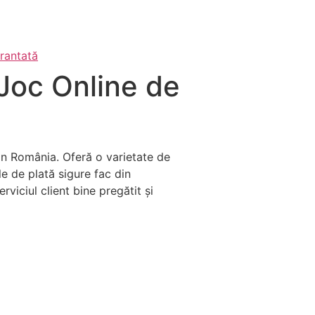
rantată
Joc Online de
in România. Oferă o varietate de
ile de plată sigure fac din
viciul client bine pregătit și