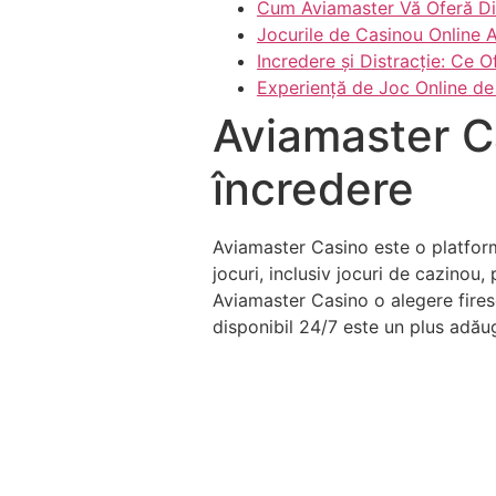
Cum Aviamaster Vă Oferă Dis
Jocurile de Casinou Online 
Incredere și Distracție: Ce 
Experiență de Joc Online de
Aviamaster C
încredere
Aviamaster Casino este o platform
jocuri, inclusiv jocuri de cazinou, 
Aviamaster Casino o alegere firesc
disponibil 24/7 este un plus adăuga