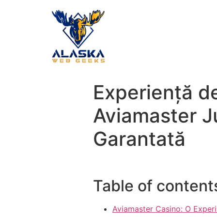
Experiență d
Aviamaster J
Garantată
Table of content
Aviamaster Casino: O Experi