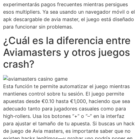
experimentarás pagos frecuentes mientras persigues
esos multipliers. Ya sea usando un navegador móvil o el
apk descargable de avia master, el juego está diseñado
para funcionar sin problemas.
¿Cuál es la diferencia entre
Aviamasters y otros juegos
crash?
Esta función te permite automatizar el juego mientras
mantienes control sobre tu sesión. El juego permite
apuestas desde €0.10 hasta €1,000, haciendo que sea
adecuado tanto para jugadores casuales como para
high-rollers. Usa los botones “+” o “–” en la interfaz
para ajustar el tamaño de tu apuesta. Si buscas un hack
de juego de Avia masters, es importante saber que no
existen hacks legítimos—y probar uno podría poner en