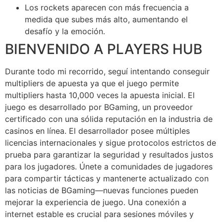
Los rockets aparecen con más frecuencia a
medida que subes más alto, aumentando el
desafío y la emoción.
BIENVENIDO A PLAYERS HUB
Durante todo mi recorrido, seguí intentando conseguir
multipliers de apuesta ya que el juego permite
multipliers hasta 10,000 veces la apuesta inicial. El
juego es desarrollado por BGaming, un proveedor
certificado con una sólida reputación en la industria de
casinos en línea. El desarrollador posee múltiples
licencias internacionales y sigue protocolos estrictos de
prueba para garantizar la seguridad y resultados justos
para los jugadores. Únete a comunidades de jugadores
para compartir tácticas y mantenerte actualizado con
las noticias de BGaming—nuevas funciones pueden
mejorar la experiencia de juego. Una conexión a
internet estable es crucial para sesiones móviles y