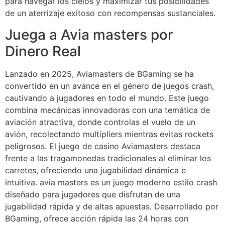
para navegar los cielos y maximizar tus posibilidades
de un aterrizaje exitoso con recompensas sustanciales.
Juega a Avia masters por
Dinero Real
Lanzado en 2025, Aviamasters de BGaming se ha
convertido en un avance en el género de juegos crash,
cautivando a jugadores en todo el mundo. Este juego
combina mecánicas innovadoras con una temática de
aviación atractiva, donde controlas el vuelo de un
avión, recolectando multipliers mientras evitas rockets
peligrosos. El juego de casino Aviamasters destaca
frente a las tragamonedas tradicionales al eliminar los
carretes, ofreciendo una jugabilidad dinámica e
intuitiva. avia masters es un juego moderno estilo crash
diseñado para jugadores que disfrutan de una
jugabilidad rápida y de altas apuestas. Desarrollado por
BGaming, ofrece acción rápida las 24 horas con