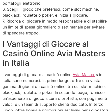
portafogli elettronici.
6. Scegli il gioco che preferisci, come slot machine,
blackjack, roulette o poker, e inizia a giocare.
7. Ricorda di giocare in modo responsabile e di stabilire
un limite di spesa giornaliero o settimanale per evitare
di spendere troppo.
I Vantaggi di Giocare al
Casinò Online Avia Masters
in Italia
I vantaggi di giocare al casinò online
Avia Master
s in
Italia sono numerosi. In primo luogo, offre una vasta
gamma di giochi da casinò online, tra cui slot machine,
blackjack, roulette e poker. In secondo luogo, fornisce
un’esperienza di gioco sicura e protetta, con pagamenti
veloci e un team di supporto clienti dedicato. In terzo
luogo, offre bonus e promozioni esclusivi per i giocatori