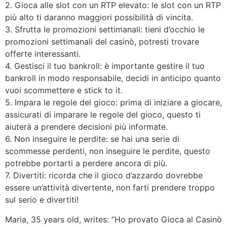
2. Gioca alle slot con un RTP elevato: le slot con un RTP
più alto ti daranno maggiori possibilità di vincita.
3. Sfrutta le promozioni settimanali: tieni d’occhio le
promozioni settimanali del casinò, potresti trovare
offerte interessanti.
4. Gestisci il tuo bankroll: è importante gestire il tuo
bankroll in modo responsabile, decidi in anticipo quanto
vuoi scommettere e stick to it.
5. Impara le regole del gioco: prima di iniziare a giocare,
assicurati di imparare le regole del gioco, questo ti
aiuterà a prendere decisioni più informate.
6. Non inseguire le perdite: se hai una serie di
scommesse perdenti, non inseguire le perdite, questo
potrebbe portarti a perdere ancora di più.
7. Divertiti: ricorda che il gioco d’azzardo dovrebbe
essere un’attività divertente, non farti prendere troppo
sul serio e divertiti!
Maria, 35 years old, writes: “Ho provato Gioca al Casinò