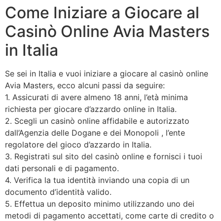
Come Iniziare a Giocare al
Casinò Online Avia Masters
in Italia
Se sei in Italia e vuoi iniziare a giocare al casinò online
Avia Masters, ecco alcuni passi da seguire:
1. Assicurati di avere almeno 18 anni, l’età minima
richiesta per giocare d’azzardo online in Italia.
2. Scegli un casinò online affidabile e autorizzato
dall’Agenzia delle Dogane e dei Monopoli , l’ente
regolatore del gioco d’azzardo in Italia.
3. Registrati sul sito del casinò online e fornisci i tuoi
dati personali e di pagamento.
4. Verifica la tua identità inviando una copia di un
documento d’identità valido.
5. Effettua un deposito minimo utilizzando uno dei
metodi di pagamento accettati, come carte di credito o