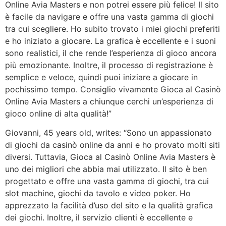
Online Avia Masters e non potrei essere più felice! Il sito
è facile da navigare e offre una vasta gamma di giochi
tra cui scegliere. Ho subito trovato i miei giochi preferiti
e ho iniziato a giocare. La grafica è eccellente e i suoni
sono realistici, il che rende l’esperienza di gioco ancora
più emozionante. Inoltre, il processo di registrazione è
semplice e veloce, quindi puoi iniziare a giocare in
pochissimo tempo. Consiglio vivamente Gioca al Casinò
Online Avia Masters a chiunque cerchi un’esperienza di
gioco online di alta qualità!”
Giovanni, 45 years old, writes: “Sono un appassionato
di giochi da casinò online da anni e ho provato molti siti
diversi. Tuttavia, Gioca al Casinò Online Avia Masters è
uno dei migliori che abbia mai utilizzato. Il sito è ben
progettato e offre una vasta gamma di giochi, tra cui
slot machine, giochi da tavolo e video poker. Ho
apprezzato la facilità d’uso del sito e la qualità grafica
dei giochi. Inoltre, il servizio clienti è eccellente e