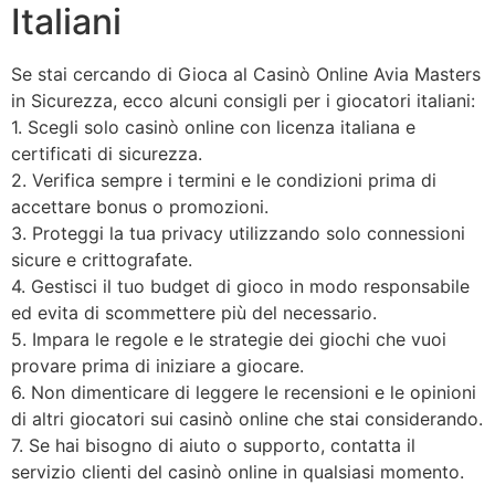
Italiani
Se stai cercando di Gioca al Casinò Online Avia Masters
in Sicurezza, ecco alcuni consigli per i giocatori italiani:
1. Scegli solo casinò online con licenza italiana e
certificati di sicurezza.
2. Verifica sempre i termini e le condizioni prima di
accettare bonus o promozioni.
3. Proteggi la tua privacy utilizzando solo connessioni
sicure e crittografate.
4. Gestisci il tuo budget di gioco in modo responsabile
ed evita di scommettere più del necessario.
5. Impara le regole e le strategie dei giochi che vuoi
provare prima di iniziare a giocare.
6. Non dimenticare di leggere le recensioni e le opinioni
di altri giocatori sui casinò online che stai considerando.
7. Se hai bisogno di aiuto o supporto, contatta il
servizio clienti del casinò online in qualsiasi momento.