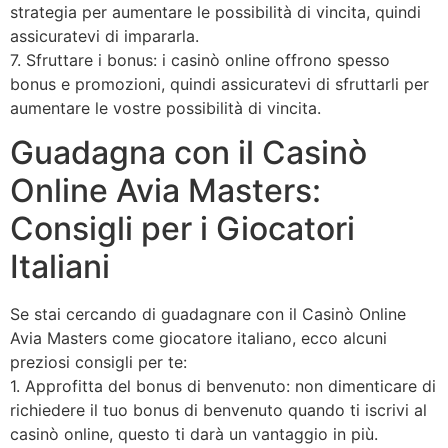
strategia per aumentare le possibilità di vincita, quindi
assicuratevi di impararla.
7. Sfruttare i bonus: i casinò online offrono spesso
bonus e promozioni, quindi assicuratevi di sfruttarli per
aumentare le vostre possibilità di vincita.
Guadagna con il Casinò
Online Avia Masters:
Consigli per i Giocatori
Italiani
Se stai cercando di guadagnare con il Casinò Online
Avia Masters come giocatore italiano, ecco alcuni
preziosi consigli per te:
1. Approfitta del bonus di benvenuto: non dimenticare di
richiedere il tuo bonus di benvenuto quando ti iscrivi al
casinò online, questo ti darà un vantaggio in più.