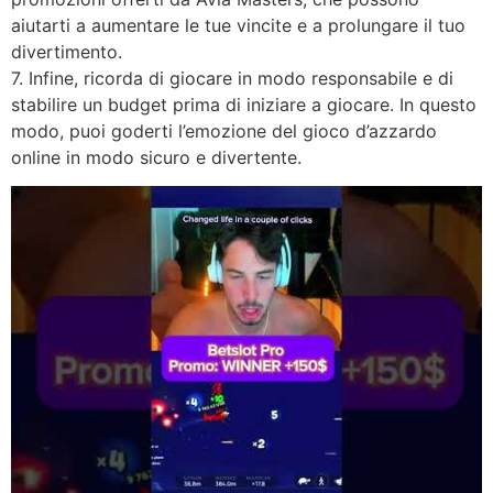
aiutarti a aumentare le tue vincite e a prolungare il tuo
divertimento.
7. Infine, ricorda di giocare in modo responsabile e di
stabilire un budget prima di iniziare a giocare. In questo
modo, puoi goderti l’emozione del gioco d’azzardo
online in modo sicuro e divertente.