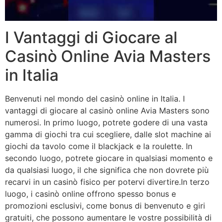
I Vantaggi di Giocare al
Casinò Online Avia Masters
in Italia
Benvenuti nel mondo del casinò online in Italia. I
vantaggi di giocare al casinò online Avia Masters sono
numerosi. In primo luogo, potrete godere di una vasta
gamma di giochi tra cui scegliere, dalle slot machine ai
giochi da tavolo come il blackjack e la roulette. In
secondo luogo, potrete giocare in qualsiasi momento e
da qualsiasi luogo, il che significa che non dovrete più
recarvi in un casinò fisico per potervi divertire.In terzo
luogo, i casinò online offrono spesso bonus e
promozioni esclusivi, come bonus di benvenuto e giri
gratuiti, che possono aumentare le vostre possibilità di