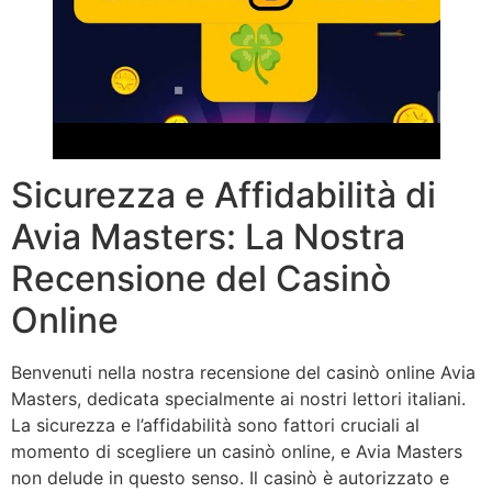
Sicurezza e Affidabilità di
Avia Masters: La Nostra
Recensione del Casinò
Online
Benvenuti nella nostra recensione del casinò online Avia
Masters, dedicata specialmente ai nostri lettori italiani.
La sicurezza e l’affidabilità sono fattori cruciali al
momento di scegliere un casinò online, e Avia Masters
non delude in questo senso. Il casinò è autorizzato e