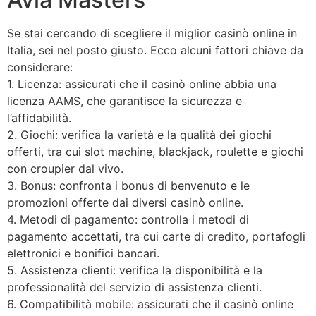
Se stai cercando di scegliere il miglior casinò online in
Italia, sei nel posto giusto. Ecco alcuni fattori chiave da
considerare:
1. Licenza: assicurati che il casinò online abbia una
licenza AAMS, che garantisce la sicurezza e
l’affidabilità.
2. Giochi: verifica la varietà e la qualità dei giochi
offerti, tra cui slot machine, blackjack, roulette e giochi
con croupier dal vivo.
3. Bonus: confronta i bonus di benvenuto e le
promozioni offerte dai diversi casinò online.
4. Metodi di pagamento: controlla i metodi di
pagamento accettati, tra cui carte di credito, portafogli
elettronici e bonifici bancari.
5. Assistenza clienti: verifica la disponibilità e la
professionalità del servizio di assistenza clienti.
6. Compatibilità mobile: assicurati che il casinò online