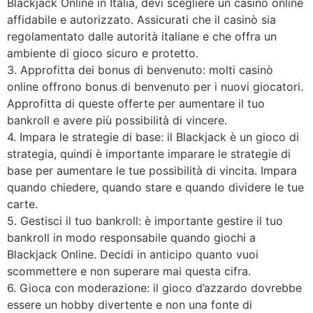
Blackjack Online in Italia, devi scegliere un casinò online
affidabile e autorizzato. Assicurati che il casinò sia
regolamentato dalle autorità italiane e che offra un
ambiente di gioco sicuro e protetto.
3. Approfitta dei bonus di benvenuto: molti casinò
online offrono bonus di benvenuto per i nuovi giocatori.
Approfitta di queste offerte per aumentare il tuo
bankroll e avere più possibilità di vincere.
4. Impara le strategie di base: il Blackjack è un gioco di
strategia, quindi è importante imparare le strategie di
base per aumentare le tue possibilità di vincita. Impara
quando chiedere, quando stare e quando dividere le tue
carte.
5. Gestisci il tuo bankroll: è importante gestire il tuo
bankroll in modo responsabile quando giochi a
Blackjack Online. Decidi in anticipo quanto vuoi
scommettere e non superare mai questa cifra.
6. Gioca con moderazione: il gioco d’azzardo dovrebbe
essere un hobby divertente e non una fonte di