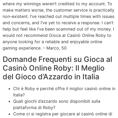
where my winnings weren’t credited to my account. To
make matters worse, the customer service is practically
non-existent. I’ve reached out multiple times with issues
and concerns, and I’ve yet to receive a response. I can’t
help but feel like I’ve been scammed out of my money. I
would not recommend Gioca al Casinò Online Roby to
anyone looking for a reliable and enjoyable online
gaming experience. – Marco, 50
Domande Frequenti su Gioca al
Casinò Online Roby: Il Meglio
del Gioco d’Azzardo in Italia
Chi è Roby e perché offre il miglior casinò online in
Italia?
Quali giochi d’azzardo sono disponibili sulla
piattaforma di Roby?
Come ci si registra per giocare al casinò online di