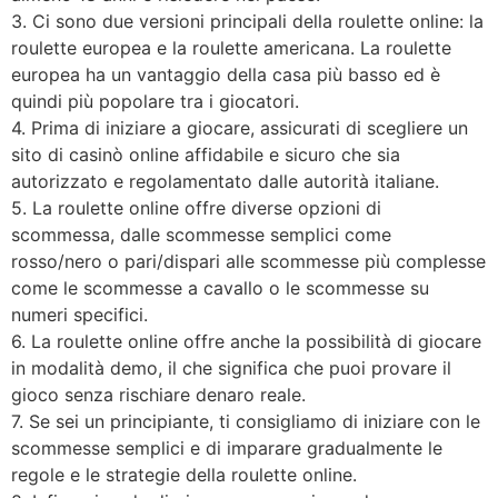
3. Ci sono due versioni principali della roulette online: la
roulette europea e la roulette americana. La roulette
europea ha un vantaggio della casa più basso ed è
quindi più popolare tra i giocatori.
4. Prima di iniziare a giocare, assicurati di scegliere un
sito di casinò online affidabile e sicuro che sia
autorizzato e regolamentato dalle autorità italiane.
5. La roulette online offre diverse opzioni di
scommessa, dalle scommesse semplici come
rosso/nero o pari/dispari alle scommesse più complesse
come le scommesse a cavallo o le scommesse su
numeri specifici.
6. La roulette online offre anche la possibilità di giocare
in modalità demo, il che significa che puoi provare il
gioco senza rischiare denaro reale.
7. Se sei un principiante, ti consigliamo di iniziare con le
scommesse semplici e di imparare gradualmente le
regole e le strategie della roulette online.