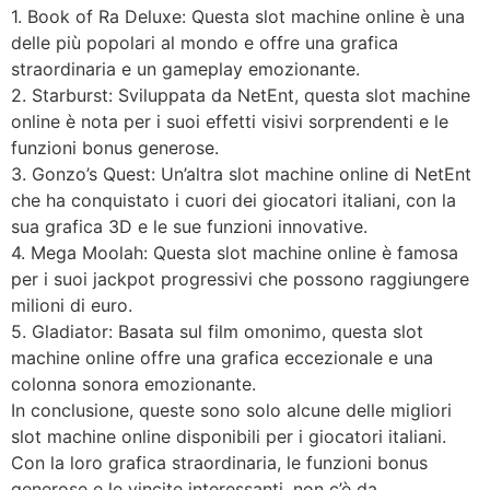
1. Book of Ra Deluxe: Questa slot machine online è una
delle più popolari al mondo e offre una grafica
straordinaria e un gameplay emozionante.
2. Starburst: Sviluppata da NetEnt, questa slot machine
online è nota per i suoi effetti visivi sorprendenti e le
funzioni bonus generose.
3. Gonzo’s Quest: Un’altra slot machine online di NetEnt
che ha conquistato i cuori dei giocatori italiani, con la
sua grafica 3D e le sue funzioni innovative.
4. Mega Moolah: Questa slot machine online è famosa
per i suoi jackpot progressivi che possono raggiungere
milioni di euro.
5. Gladiator: Basata sul film omonimo, questa slot
machine online offre una grafica eccezionale e una
colonna sonora emozionante.
In conclusione, queste sono solo alcune delle migliori
slot machine online disponibili per i giocatori italiani.
Con la loro grafica straordinaria, le funzioni bonus
generose e le vincite interessanti, non c’è da