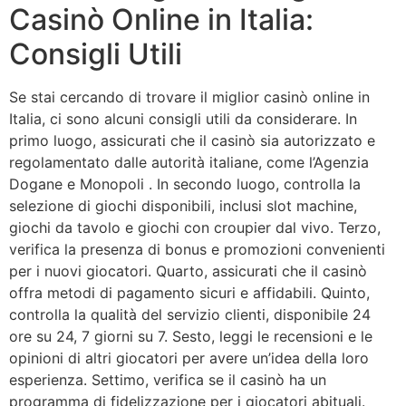
Casinò Online in Italia:
Consigli Utili
Se stai cercando di trovare il miglior casinò online in
Italia, ci sono alcuni consigli utili da considerare. In
primo luogo, assicurati che il casinò sia autorizzato e
regolamentato dalle autorità italiane, come l’Agenzia
Dogane e Monopoli . In secondo luogo, controlla la
selezione di giochi disponibili, inclusi slot machine,
giochi da tavolo e giochi con croupier dal vivo. Terzo,
verifica la presenza di bonus e promozioni convenienti
per i nuovi giocatori. Quarto, assicurati che il casinò
offra metodi di pagamento sicuri e affidabili. Quinto,
controlla la qualità del servizio clienti, disponibile 24
ore su 24, 7 giorni su 7. Sesto, leggi le recensioni e le
opinioni di altri giocatori per avere un’idea della loro
esperienza. Settimo, verifica se il casinò ha un
programma di fidelizzazione per i giocatori abituali.