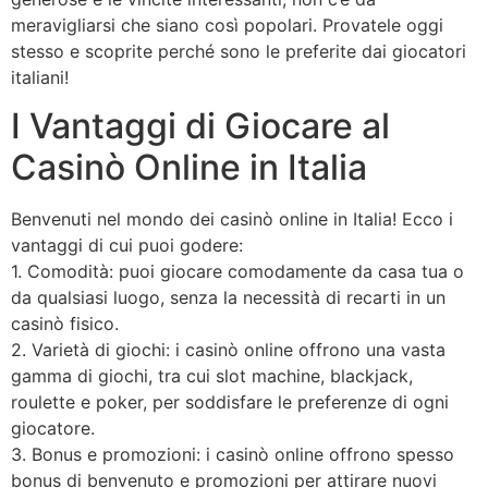
meravigliarsi che siano così popolari. Provatele oggi
stesso e scoprite perché sono le preferite dai giocatori
italiani!
I Vantaggi di Giocare al
Casinò Online in Italia
Benvenuti nel mondo dei casinò online in Italia! Ecco i
vantaggi di cui puoi godere:
1. Comodità: puoi giocare comodamente da casa tua o
da qualsiasi luogo, senza la necessità di recarti in un
casinò fisico.
2. Varietà di giochi: i casinò online offrono una vasta
gamma di giochi, tra cui slot machine, blackjack,
roulette e poker, per soddisfare le preferenze di ogni
giocatore.
3. Bonus e promozioni: i casinò online offrono spesso
bonus di benvenuto e promozioni per attirare nuovi