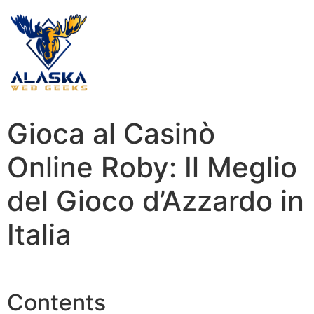
Gioca al Casinò
Online Roby: Il Meglio
del Gioco d’Azzardo in
Italia
Contents