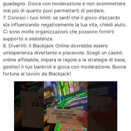
guadagno. Gioca con moderazione e non scommettere
mai più di quanto puoi permetterti di perdere.
7. Conosci i tuoi limiti: se senti che il gioco d’azzardo
sta influenzando negativamente la tua vita, chiedi aiuto.
Ci sono molte organizzazioni che possono fornirti
supporto e assistenza.
8. Divertiti: il Blackjack Online dovrebbe essere
un’esperienza divertente e piacevole. Scegli un casinò
online affidabile, impara le regole e le strategie di base,
gestisci il tuo bankroll e gioca con moderazione. Buona
fortuna al tavolo da Blackjack!