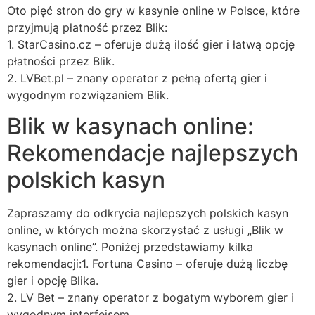
Oto pięć stron do gry w kasynie online w Polsce, które
przyjmują płatność przez Blik:
1. StarCasino.cz – oferuje dużą ilość gier i łatwą opcję
płatności przez Blik.
2. LVBet.pl – znany operator z pełną ofertą gier i
wygodnym rozwiązaniem Blik.
Blik w kasynach online:
Rekomendacje najlepszych
polskich kasyn
Zapraszamy do odkrycia najlepszych polskich kasyn
online, w których można skorzystać z usługi „Blik w
kasynach online”. Poniżej przedstawiamy kilka
rekomendacji:1. Fortuna Casino – oferuje dużą liczbę
gier i opcję Blika.
2. LV Bet – znany operator z bogatym wyborem gier i
wygodnym interfejsem.