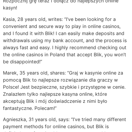
Rozpocznij grę teraz i dołącz do najlepszych online
kasyn!
Kasia, 28 years old, writes: “I’ve been looking for a
convenient and secure way to play in online casinos,
and I found it with Blik! I can easily make deposits and
withdrawals using my bank account, and the process is
always fast and easy. I highly recommend checking out
the online casinos in Poland that accept Blik, you won’t
be disappointed!”
Marek, 35 years old, shares: “Graj w kasynie online za
pomocą Blik to najlepsze rozwiązanie dla graczy w
Polsce! Jest bezpieczne, szybkie i przystępne w cenie.
Znalazłem tylko najlepsze kasyna online, które
akceptują Blik i mój doświadczenie z nimi było
fantastyczne. Polecam!”
Agnieszka, 31 years old, says: “I’ve tried many different
payment methods for online casinos, but Blik is