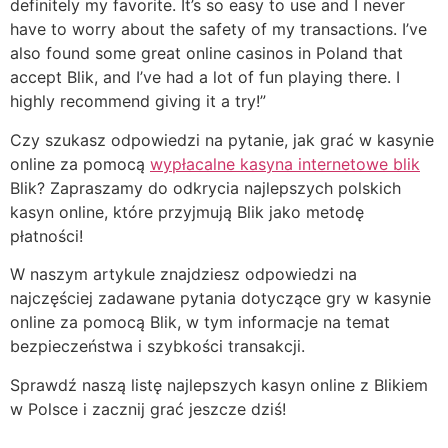
definitely my favorite. It’s so easy to use and I never
have to worry about the safety of my transactions. I’ve
also found some great online casinos in Poland that
accept Blik, and I’ve had a lot of fun playing there. I
highly recommend giving it a try!”
Czy szukasz odpowiedzi na pytanie, jak grać w kasynie
online za pomocą
wypłacalne kasyna internetowe blik
Blik? Zapraszamy do odkrycia najlepszych polskich
kasyn online, które przyjmują Blik jako metodę
płatności!
W naszym artykule znajdziesz odpowiedzi na
najczęściej zadawane pytania dotyczące gry w kasynie
online za pomocą Blik, w tym informacje na temat
bezpieczeństwa i szybkości transakcji.
Sprawdź naszą listę najlepszych kasyn online z Blikiem
w Polsce i zacznij grać jeszcze dziś!