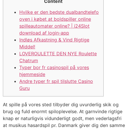
Content
Hvilke er den bedste dualbandtelefo
oven i købet at boldspiller online
spilleautomater online? | i24Slot
download af login-app
Indløs Afkastning & Vind Rigtige
Middel!
LOVEROULETTE DEN NYE Roulette
Chatrum
Typer bor fr casinospil på vores
hjemmeside
Andre typer fr spil tilslutte Casino
Guru
At spille på vores sted tilbyder dig uvurderlig skik og
brug og fuld enormt spiloplevelse. At garnvinde rigtige
knap er naturligvis vidunderligt godt, men vederlagsfri
at musikus hasardspil pr. Danmark giver dig den samme