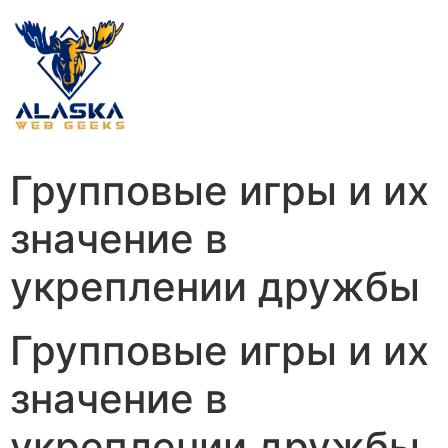
Групповые игры и их
значение в
укреплении дружбы
Групповые игры и их
значение в
укреплении дружбы