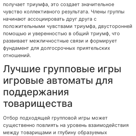
получает триумфа, это создает значительное
чувство коллективного результата. Члены группы
начинают ассоциировать друг друга с
положительными чувствами триумфа, двусторонней
помощью и уверенностью в общий триумф, что
развивает межличностные связи и формирует
фундамент для долгосрочных приятельских
отношений.
Лучшие групповые игры
игровые автоматы для
поддержания
товарищества
Отбор подходящей групповой игры может
существенно повлиять на уровень взаимодействия
между товарищами и глубину образуемых