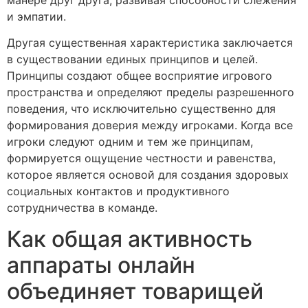
и эмпатии.
Другая существенная характеристика заключается
в существовании единых принципов и целей.
Принципы создают общее восприятие игрового
пространства и определяют пределы разрешенного
поведения, что исключительно существенно для
формирования доверия между игроками. Когда все
игроки следуют одним и тем же принципам,
формируется ощущение честности и равенства,
которое является основой для создания здоровых
социальных контактов и продуктивного
сотрудничества в команде.
Как общая активность
аппараты онлайн
объединяет товарищей