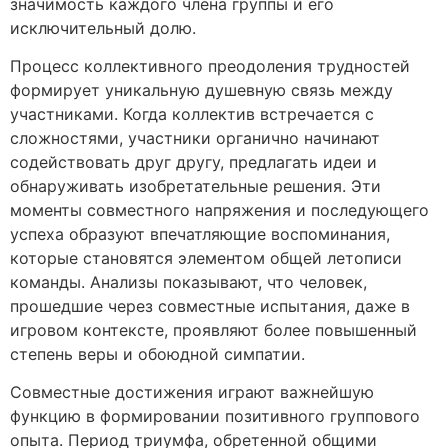
значимость каждого члена группы и его
исключительный долю.
Процесс коллективного преодоления трудностей
формирует уникальную душевную связь между
участниками. Когда коллектив встречается с
сложностями, участники органично начинают
содействовать друг другу, предлагать идеи и
обнаруживать изобретательные решения. Эти
моменты совместного напряжения и последующего
успеха образуют впечатляющие воспоминания,
которые становятся элементом общей летописи
команды. Анализы показывают, что человек,
прошедшие через совместные испытания, даже в
игровом контексте, проявляют более повышенный
степень веры и обоюдной симпатии.
Совместные достижения играют важнейшую
функцию в формировании позитивного группового
опыта. Период триумфа, обретенной общими