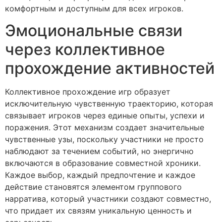
комфортным и доступным для всех игроков.
Эмоциональные связи
через коллективное
прохождение активностей
Коллективное прохождение игр образует
исключительную чувственную траекторию, которая
связывает игроков через единые опыты, успехи и
поражения. Этот механизм создает значительные
чувственные узы, поскольку участники не просто
наблюдают за течением событий, но энергично
включаются в образование совместной хроники.
Каждое выбор, каждый предпочтение и каждое
действие становятся элементом группового
нарратива, который участники создают совместно,
что придает их связям уникальную ценность и