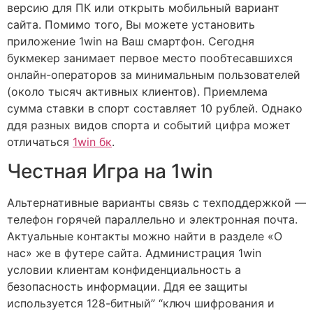
версию для ПК или открыть мобильный вариант
сайта. Помимо того, Вы можете установить
приложение 1win на Ваш смартфон. Сегодня
букмекер занимает первое место пообтесавшихся
онлайн-операторов за минимальным пользователей
(около тысяч активных клиентов). Приемлема
сумма ставки в спорт составляет 10 рублей. Однако
ддя разных видов спорта и событий цифра может
отличаться
1win бк
.
Честная Игра на 1win
Альтернативные варианты связь с техподдержкой ―
телефон горячей параллельно и электронная почта.
Актуальные контакты можно найти в разделе «О
нас» же в футере сайта. Администрация 1win
условии клиентам конфиденциальность а
безопасность информации. Ддя ее защиты
используется 128-битный” “ключ шифрования и