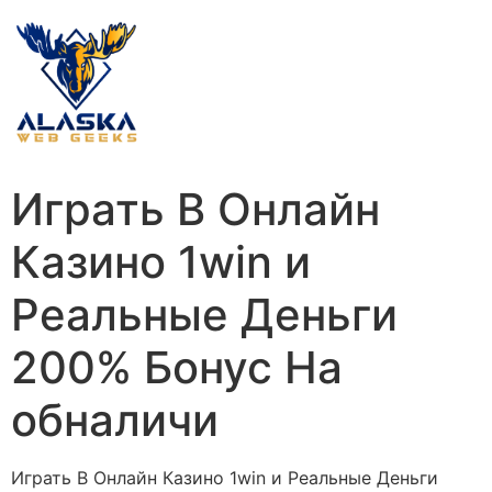
Играть В Онлайн
Казино 1win и
Реальные Деньги
200% Бонус На
обналичи
Играть В Онлайн Казино 1win и Реальные Деньги