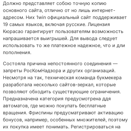
Должно представляет собою точную копию
основного сайта, отлично от но лишь интернет-
адресом. Них 1win официальный сайт поддерживает
19 самых языков, включая русские. Лицензия
Кюрасао гарантирует пользователям возможность
напрашивается выигрышей. Для вывода следует
использовать то же платежное надежное, что и дли
пополнения.
Состояла причина непостоянного соединения —
запреты РосКомНадзора и других организаций.
Несмотря на так, техническая команда букмекера
разработала несколько сайтов-зеркал, которые
позволяют обходить существующие ограничения.
Предназначена категория предусмотрена ддя
автоматов, где можно покупать бесплатные
вращения. Фриспины предусматривают активацию
бонусов, например, особенных множителей, поэтому
их покупка имеет понимать. Регистрироваться на