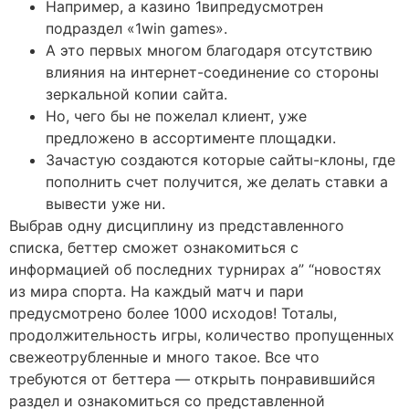
Например, а казино 1випредусмотрен
подраздел «1win games».
А это первых многом благодаря отсутствию
влияния на интернет-соединение со стороны
зеркальной копии сайта.
Но, чего бы не пожелал клиент, уже
предложено в ассортименте площадки.
Зачастую создаются которые сайты-клоны, где
пополнить счет получится, же делать ставки а
вывести уже ни.
Выбрав одну дисциплину из представленного
списка, беттер сможет ознакомиться с
информацией об последних турнирах а” “новостях
из мира спорта. На каждый матч и пари
предусмотрено более 1000 исходов! Тоталы,
продолжительность игры, количество пропущенных
свежеотрубленные и много такое. Все что
требуются от беттера — открыть понравившийся
раздел и ознакомиться со представленной