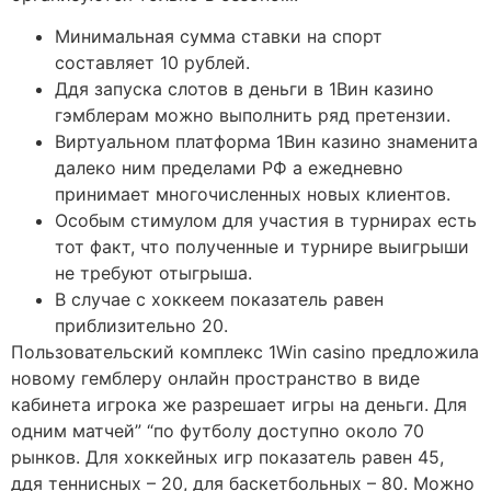
Минимальная сумма ставки на спорт
составляет 10 рублей.
Ддя запуска слотов в деньги в 1Вин казино
гэмблерам можно выполнить ряд претензии.
Виртуальном платформа 1Вин казино знаменита
далеко ним пределами РФ а ежедневно
принимает многочисленных новых клиентов.
Особым стимулом для участия в турнирах есть
тот факт, что полученные и турнире выигрыши
не требуют отыгрыша.
В случае с хоккеем показатель равен
приблизительно 20.
Пользовательский комплекс 1Win casino предложила
новому гемблеру онлайн пространство в виде
кабинета игрока же разрешает игры на деньги. Для
одним матчей” “по футболу доступно около 70
рынков. Для хоккейных игр показатель равен 45,
ддя теннисных – 20, для баскетбольных – 80. Можно