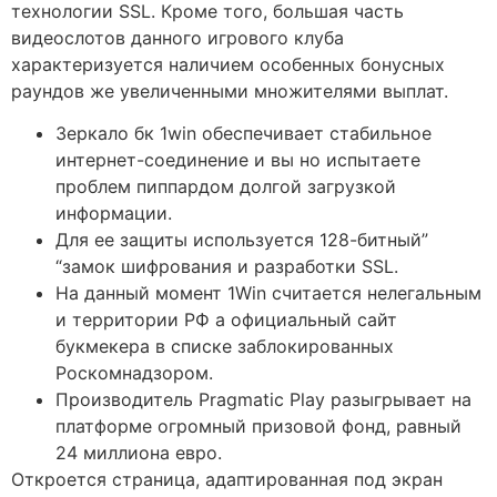
технологии SSL. Кроме того, большая часть
видеослотов данного игрового клуба
характеризуется наличием особенных бонусных
раундов же увеличенными множителями выплат.
Зеркало бк 1win обеспечивает стабильное
интернет-соединение и вы но испытаете
проблем пиппардом долгой загрузкой
информации.
Для ее защиты используется 128-битный”
“замок шифрования и разработки SSL.
На данный момент 1Win считается нелегальным
и территории РФ а официальный сайт
букмекера в списке заблокированных
Роскомнадзором.
Производитель Pragmatic Play разыгрывает на
платформе огромный призовой фонд, равный
24 миллиона евро.
Откроется страница, адаптированная под экран