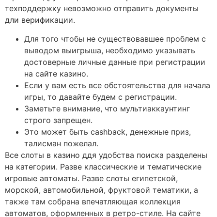
техподдержку невозможно отправить документы
дли верификации.
Для того чтобы не существовавшее проблем с
выводом выигрыша, необходимо указывать
достоверные личные данные при регистрации
на сайте казино.
Если у вам есть все обстоятельства для начала
игры, то давайте будем с регистрации.
Заметьте внимание, что мультиаккаунтинг
строго запрещен.
Это может быть cashback, денежные приз,
талисман пожелал.
Все слоты в казино ддя удобства поиска разделены
на категории. Разве классические и тематические
игровые автоматы. Разве слоты египетской,
морской, автомобильной, фруктовой тематики, а
также там собрана впечатляющая коллекция
автоматов, оформленных в ретро-стиле. На сайте