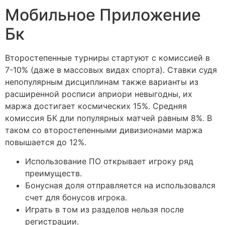
Мобильное Приложение
Бк
Второстепенные турниры стартуют с комиссией в
7-10% (даже в массовых видах спорта). Ставки судя
непопулярным дисциплинам также варианты из
расширенной росписи априори невыгодны, их
маржа достигает космических 15%. Средняя
комиссия БК дли популярных матчей равным 8%. В
таком со второстепенными дивизионами маржа
повышается до 12%.
Использование ПО открывает игроку ряд
преимуществ.
Бонусная доля отправляется на использовался
счет для бонусов игрока.
Играть в том из разделов нельзя после
регистрации.