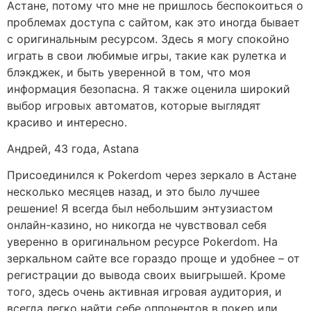
Астане, потому что мне не пришлось беспокоиться о
проблемах доступа с сайтом, как это иногда бывает
с оригинальным ресурсом. Здесь я могу спокойно
играть в свои любимые игры, такие как рулетка и
блэкджек, и быть уверенной в том, что моя
информация безопасна. Я также оценила широкий
выбор игровых автоматов, которые выглядят
красиво и интересно.
Андрей, 43 года, Astana
Присоединился к Pokerdom через зеркало в Астане
несколько месяцев назад, и это было лучшее
решение! Я всегда был небольшим энтузиастом
онлайн-казино, но никогда не чувствовал себя
уверенно в оригинальном ресурсе Pokerdom. На
зеркальном сайте все гораздо проще и удобнее – от
регистрации до вывода своих выигрышей. Кроме
того, здесь очень активная игровая аудитория, и
всегда легко найти себе оппонентов в покер или