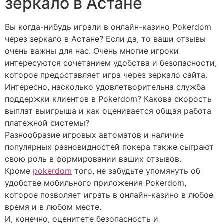
зеркало в Астане
Вы когда-нибудь играли в онлайн-казино Pokerdom
через зеркало в Астане? Если да, то ваши отзывы
очень важны для нас. Очень многие игроки
интересуются сочетанием удобства и безопасности,
которое предоставляет игра через зеркало сайта.
Интересно, насколько удовлетворительна служба
поддержки клиентов в Pokerdom? Какова скорость
выплат выигрыша и как оценивается общая работа
платежной системы?
Разнообразие игровых автоматов и наличие
популярных разновидностей покера также сыграют
свою роль в формировании ваших отзывов.
Кроме
pokerdom
того, не забудьте упомянуть об
удобстве мобильного приложения Pokerdom,
которое позволяет играть в онлайн-казино в любое
время и в любом месте.
И, конечно, оценитете безопасность и