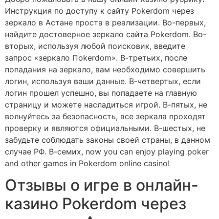
Инструкция по доступу к сайту Pokerdom через
зеркало в Астане проста в реализации. Во-первых,
найдите достоверное зеркало сайта Pokerdom. Во-
вторых, используя любой поисковик, введите
запрос «зеркало Пokerdom». В-третьих, после
попадания на зеркало, вам необходимо совершить
логин, используя ваши данные. В-четвертых, если
логин прошел успешно, вы попадаете на главную
страницу и можете насладиться игрой. В-пятых, не
волнуйтесь за безопасность, все зеркала проходят
проверку и являются официальными. В-шестых, не
забудьте соблюдать законы своей страны, в данном
случае РФ. В-семих, now you can enjoy playing poker
and other games in Pokerdom online casino!
Отзывы о игре в онлайн-
казино Pokerdom через