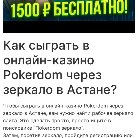
Как сыграть в
онлайн-казино
Pokerdom через
зеркало в Астане?
Чтобы сыграть в онлайн-казино Pokerdom через
зеркало в Астане, вам нужно найти рабочее зеркало
сайта. Это сделать просто, просто ищите в
поисковике “Пokerdom зеркало”.
Затем, посетив зеркало, пройдите регистрацию или