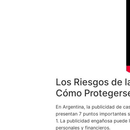
Los Riesgos de l
Cómo Protegerse
En Argentina, la publicidad de ca
presentan 7 puntos importantes s
1. La publicidad engañosa puede ll
personales y financieros.