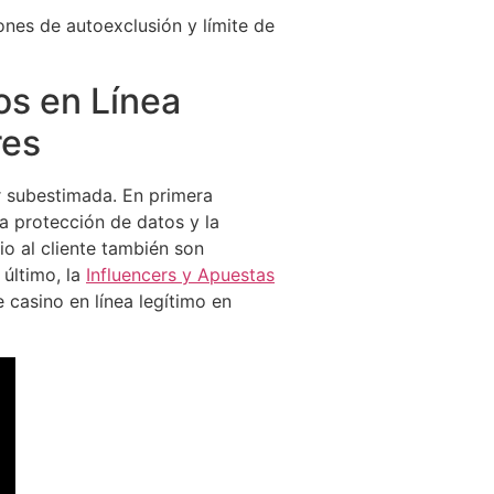
nes de autoexclusión y límite de
os en Línea
res
r subestimada. En primera
la protección de datos y la
io al cliente también son
 último, la
Influencers y Apuestas
casino en línea legítimo en