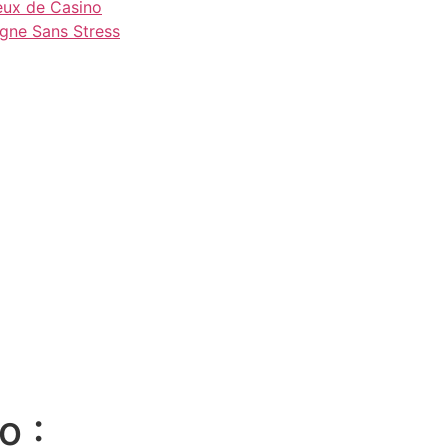
eux de Casino
igne Sans Stress
o :