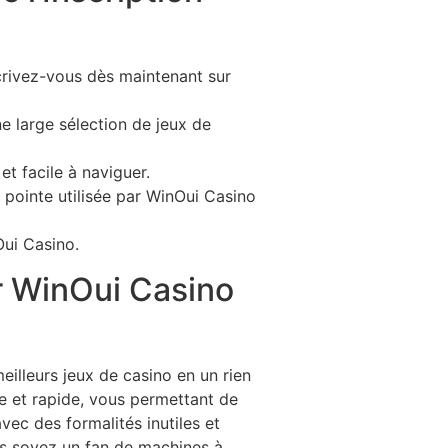
scrivez-vous dès maintenant sur
e large sélection de jeux de
et facile à naviguer.
 pointe utilisée par WinOui Casino
Oui Casino.
r WinOui Casino
illeurs jeux de casino en un rien
le et rapide, vous permettant de
ec des formalités inutiles et
us soyez un fan de machines à