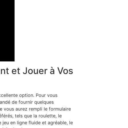
t et Jouer à Vos
xcellente option. Pour vous
emandé de fournir quelques
e vous aurez rempli le formulaire
rés, tels que la roulette, le
eu en ligne fluide et agréable, le