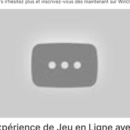
rs n’hésitez plus et inscrivez-vous dès maintenant sur WinO
xpérience de Jeu en Ligne avec