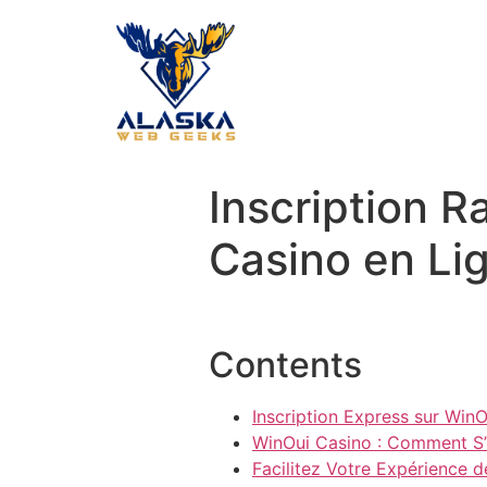
Inscription R
Casino en Lig
Contents
Inscription Express sur WinO
WinOui Casino : Comment S’i
Facilitez Votre Expérience d