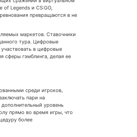
оящих сражений в виртуальном
 of Legends и CS:GO,
оревнования превращаются в не
вляемых маркетов. Ставочники
данного тура. Цифровые
 участвовать в цифровые
я сферы гэмблинга, делая ее
бованными среди игроков,
заключать пари на
т дополнительный уровень
олу прямо во время игры, что
цедуру более