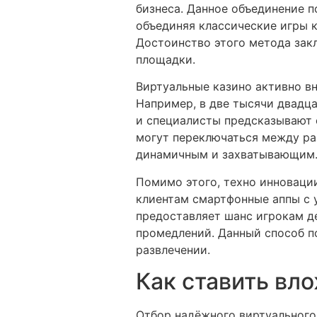
бизнеса. Данное объединение 
объединяя классические игры к
Достоинство этого метода зак
площадки.
Виртуальные казино активно вн
Например, в две тысячи двадц
и специалисты предсказывают 
могут переключаться между раз
динамичным и захватывающим
Помимо этого, техно инноваци
клиентам смартфонные аппы с 
предоставляет шанс игрокам де
промедлений. Данный способ п
развлечении.
Как ставить вл
Отбор надёжного виртуального