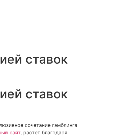
ией ставок
ией ставок
люзивное сочетание гэмблинга
ный сайт
, растет благодаря