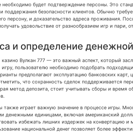
 необходимо будет подтверждение персоны. Это станд
и поддержания безопасности клиентов. Обычно требуе
го персону, и доказательство адреса проживания. Пос
олучать удовольствие от разнообразием игр и пари, о
са и определение денежно
 казино Вулкан 777 — это важный аспект, который зас
ь игру, пользователю необходимо подобрать подходящи
рианты предполагают эксплуатацию банковских карт, 
тметить, что сохранность сделок поддерживается пе
ая метод депозита, стоит учитывать сборы и время о
в.
 также играет важную значение в процессе игры. Мно
и денежными единицами, включая американский долла
вовать избежать лишних издержек на конвертацию и 
льзование национальной денег позволяет более эффект