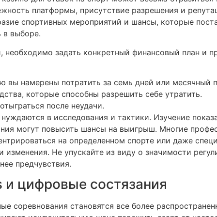
ежность платформы, присутствие разрешения и репута
азие спортивных мероприятий и шансы, которые поста
 в выборе.
и, необходимо задать конкретный финансовый план и п
ю вы намерены потратить за семь дней или месячный 
дства, которые способны разрешить себе утратить.
отыграться после неудачи.
нуждаются в исследования и тактики. Изучение показа
яния могут повысить шансы на выигрыш. Многие профе
ентрироваться на определенном спорте или даже специ
 и изменения. Не упускайте из виду о значимости регу
нее предчувствия.
s и цифровые состязания
ные соревнования становятся все более распростране