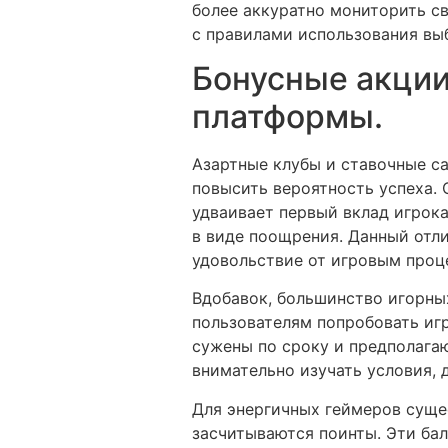
более аккуратно мониторить с
с правилами использования вы
Бонусные акции
платформы.
Азартные клубы и ставочные с
повысить вероятность успеха.
удваивает первый вклад игрока
в виде поощрения. Данный отл
удовольствие от игровым проц
Вдобавок, большинство игорны
пользователям попробовать игр
сужены по сроку и предполага
внимательно изучать условия,
Для энергичных геймеров суще
засчитываются поинты. Эти бал