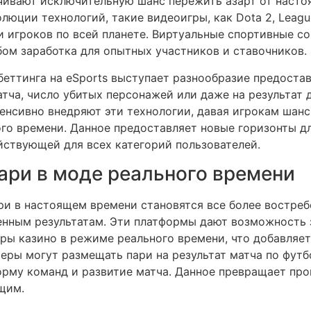
ечивают исключительную шанс пережить азарт от наст
люции технологий, такие видеоигры, как Dota 2, League
и игроков по всей планете. Виртуальные спортивные с
бом заработка для опытных участников и ставочников.
беттинга на eSports выступает разнообразие предоста
атча, число убитых персонажей или даже на результат 
енсивно внедряют эти технологии, давая игрокам шанс
го времени. Данное предоставляет новые горизонты дл
ствующей для всех категорий пользователей.
пари в моде реального времени
ри в настоящем времени становятся все более востре
нным результатам. Эти платформы дают возможность 
гры казино в режиме реального времени, что добавляе
еры могут размещать пари на результат матча по футб
рму команд и развитие матча. Данное превращает про
щим.