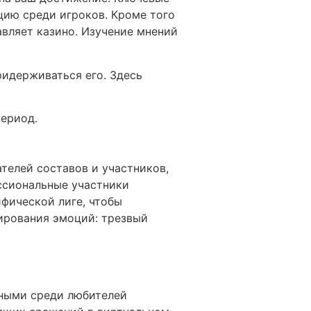
цию среди игроков. Кроме того
вляет казино. Изучение мнений
ридерживаться его. Здесь
период.
телей составов и участников,
ссиональные участники
фической лиге, чтобы
лирования эмоций: трезвый
нными среди любителей