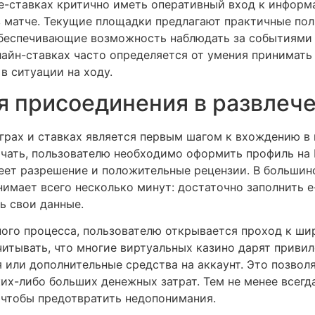
ve-ставках критично иметь оперативный вход к инфор
в матче. Текущие площадки предлагают практичные по
беспечивающие возможность наблюдать за событиями 
нлайн-ставках часто определяется от умения принимат
в ситуации на ходу.
я присоединения в развлече
грах и ставках является первым шагом к вхождению в 
ачать, пользователю необходимо оформить профиль на 
меет разрешение и положительные рецензии. В большин
имает всего несколько минут: достаточно заполнить e
ь свои данные.
ого процесса, пользователю открывается проход к ш
читывать, что многие виртуальных казино дарят привил
 или дополнительные средства на аккаунт. Это позвол
их-либо больших денежных затрат. Тем не менее всег
 чтобы предотвратить недопонимания.