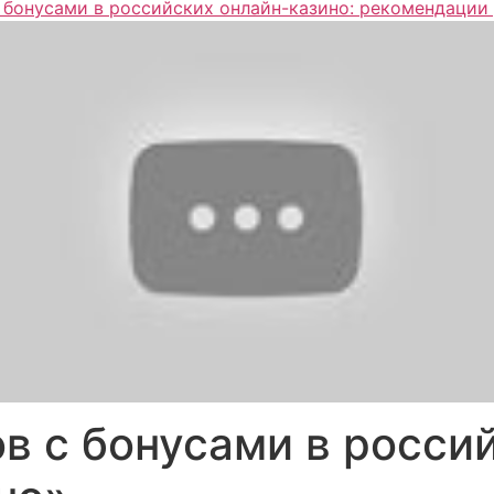
с бонусами в российских онлайн-казино: рекомендаци
ов с бонусами в росси