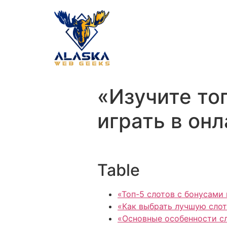
«Изучите топ
играть в он
Table
«Топ-5 слотов с бонусами
«Как выбрать лучшую слот
«Основные особенности сл