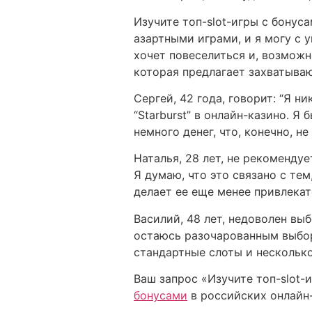
Изучите топ-slot-игры с бонуса
азартными играми, и я могу с у
хочет повеселиться и, возможно
которая предлагает захватыва
Сергей, 42 года, говорит: “Я н
“Starburst” в онлайн-казино. Я
немного денег, что, конечно, н
Наталья, 28 лет, не рекомендует
Я думаю, что это связано с тем
делает ее еще менее привлекат
Василий, 48 лет, недоволен выб
остаюсь разочарованным выбором
стандартные слоты и несколько
Ваш запрос «Изучите топ-slot-
бонусами
в российских онлайн-