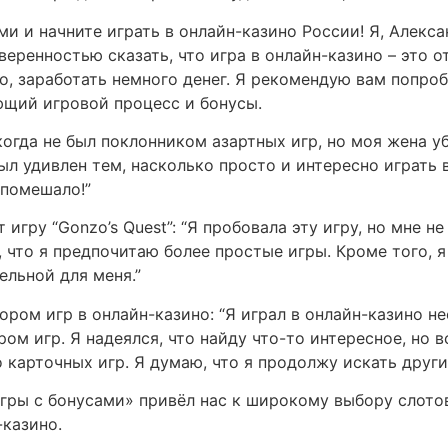
ми и начните играть в онлайн-казино России! Я, Алекса
веренностью сказать, что игра в онлайн-казино – это о
, заработать немного денег. Я рекомендую вам попробо
ющий игровой процесс и бонусы.
икогда не был поклонником азартных игр, но моя жена 
 был удивлен тем, насколько просто и интересно играть 
е помешало!”
 игру “Gonzo’s Quest”: “Я пробовала эту игру, но мне н
, что я предпочитаю более простые игры. Кроме того, я
ельной для меня.”
ором игр в онлайн-казино: “Я играл в онлайн-казино н
 игр. Я надеялся, что найду что-то интересное, но все
 карточных игр. Я думаю, что я продолжу искать други
игры с бонусами» привёл нас к широкому выбору слот
казино.