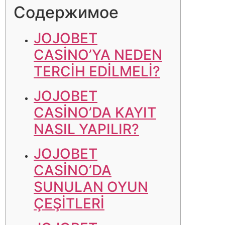
Содержимое
JOJOBET
CASİNO’YA NEDEN
TERCİH EDİLMELİ?
JOJOBET
CASİNO’DA KAYIT
NASIL YAPILIR?
JOJOBET
CASİNO’DA
SUNULAN OYUN
ÇEŞİTLERİ