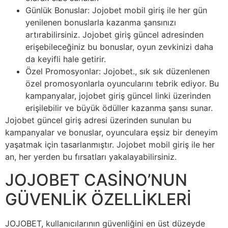
Günlük Bonuslar: Jojobet mobil giriş ile her gün
yenilenen bonuslarla kazanma şansınızı
artırabilirsiniz. Jojobet giriş güncel adresinden
erişebileceğiniz bu bonuslar, oyun zevkinizi daha
da keyifli hale getirir.
Özel Promosyonlar: Jojobet., sık sık düzenlenen
özel promosyonlarla oyuncularını tebrik ediyor. Bu
kampanyalar, jojobet giriş güncel linki üzerinden
erişilebilir ve büyük ödüller kazanma şansı sunar.
Jojobet güncel giriş adresi üzerinden sunulan bu
kampanyalar ve bonuslar, oyunculara eşsiz bir deneyim
yaşatmak için tasarlanmıştır. Jojobet mobil giriş ile her
an, her yerden bu fırsatları yakalayabilirsiniz.
JOJOBET CASİNO’NUN
GÜVENLİK ÖZELLİKLERİ
JOJOBET, kullanıcılarının güvenliğini en üst düzeyde