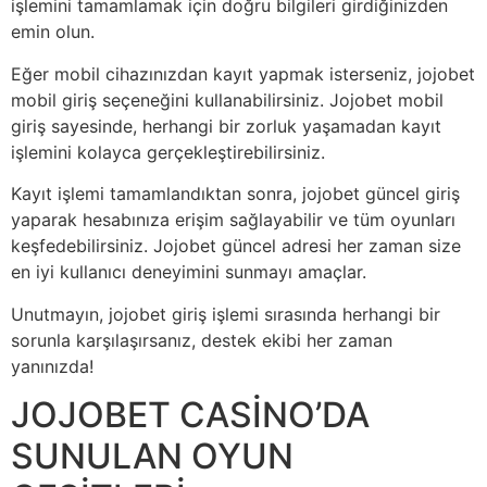
işlemini tamamlamak için doğru bilgileri girdiğinizden
emin olun.
Eğer mobil cihazınızdan kayıt yapmak isterseniz, jojobet
mobil giriş seçeneğini kullanabilirsiniz. Jojobet mobil
giriş sayesinde, herhangi bir zorluk yaşamadan kayıt
işlemini kolayca gerçekleştirebilirsiniz.
Kayıt işlemi tamamlandıktan sonra, jojobet güncel giriş
yaparak hesabınıza erişim sağlayabilir ve tüm oyunları
keşfedebilirsiniz. Jojobet güncel adresi her zaman size
en iyi kullanıcı deneyimini sunmayı amaçlar.
Unutmayın, jojobet giriş işlemi sırasında herhangi bir
sorunla karşılaşırsanız, destek ekibi her zaman
yanınızda!
JOJOBET CASİNO’DA
SUNULAN OYUN