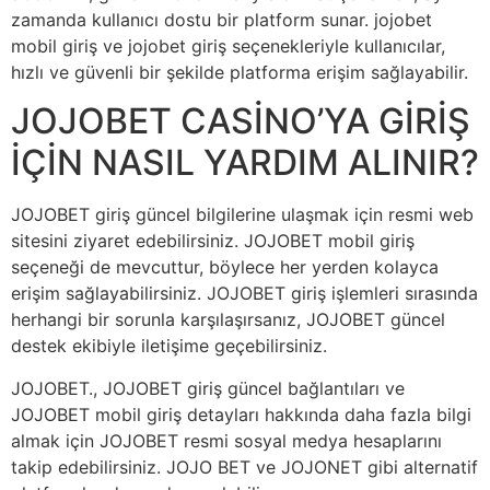
zamanda kullanıcı dostu bir platform sunar. jojobet
mobil giriş ve jojobet giriş seçenekleriyle kullanıcılar,
hızlı ve güvenli bir şekilde platforma erişim sağlayabilir.
JOJOBET CASİNO’YA GİRİŞ
İÇİN NASIL YARDIM ALINIR?
JOJOBET giriş güncel bilgilerine ulaşmak için resmi web
sitesini ziyaret edebilirsiniz. JOJOBET mobil giriş
seçeneği de mevcuttur, böylece her yerden kolayca
erişim sağlayabilirsiniz. JOJOBET giriş işlemleri sırasında
herhangi bir sorunla karşılaşırsanız, JOJOBET güncel
destek ekibiyle iletişime geçebilirsiniz.
JOJOBET., JOJOBET giriş güncel bağlantıları ve
JOJOBET mobil giriş detayları hakkında daha fazla bilgi
almak için JOJOBET resmi sosyal medya hesaplarını
takip edebilirsiniz. JOJO BET ve JOJONET gibi alternatif