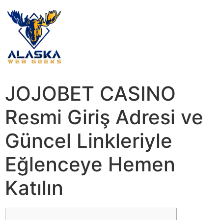
JOJOBET CASINO
Resmi Giriş Adresi ve
Güncel Linkleriyle
Eğlenceye Hemen
Katılın