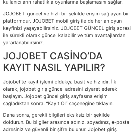
kullanıcıların rahatlıkla oyunlarına başlamasını sağlar.
JOJOBET, güncel ve hızlı bir şekilde erişim sağlayan bir
platformdur. JOJOBET mobil giriş ile de her an oyun
keyfinizi yaşayabilirsiniz. JOJOBET GÜNCEL giriş adresi
ile sürekli olarak güncel kalabilir ve tüm avantajlardan
yararlanabilirsiniz.
JOJOBET CASİNO’DA
KAYIT NASIL YAPILIR?
Jojobet’te kayıt işlemi oldukça basit ve hızlıdır. İlk
olarak, jojobet giriş güncel adresini ziyaret ederek
başlayın. Jojobet güncel giriş sayfasına erişim
sağladıktan sonra, “Kayıt Ol” seçeneğine tıklayın.
Daha sonra, gerekli bilgileri eksiksiz bir şekilde
doldurun. Bu bilgiler arasında adınız, soyadınız, e-posta
adresiniz ve güvenli bir şifre bulunur. Jojobet giriş