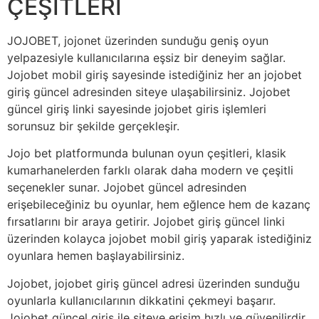
ÇEŞİTLERİ
JOJOBET, jojonet üzerinden sunduğu geniş oyun
yelpazesiyle kullanıcılarına eşsiz bir deneyim sağlar.
Jojobet mobil giriş sayesinde istediğiniz her an jojobet
giriş güncel adresinden siteye ulaşabilirsiniz. Jojobet
güncel giriş linki sayesinde jojobet giris işlemleri
sorunsuz bir şekilde gerçekleşir.
Jojo bet platformunda bulunan oyun çeşitleri, klasik
kumarhanelerden farklı olarak daha modern ve çeşitli
seçenekler sunar. Jojobet güncel adresinden
erişebileceğiniz bu oyunlar, hem eğlence hem de kazanç
fırsatlarını bir araya getirir. Jojobet giriş güncel linki
üzerinden kolayca jojobet mobil giriş yaparak istediğiniz
oyunlara hemen başlayabilirsiniz.
Jojobet, jojobet giriş güncel adresi üzerinden sunduğu
oyunlarla kullanıcılarının dikkatini çekmeyi başarır.
Jojobet güncel giriş ile siteye erişim hızlı ve güvenilirdir.