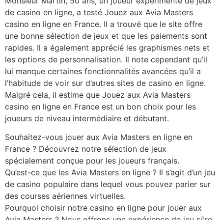
Monsieur Martin, 50 ans, un joueur expérimenté de jeux
de casino en ligne, a testé Jouez aux Avia Masters
casino en ligne en France. Il a trouvé que le site offre
une bonne sélection de jeux et que les paiements sont
rapides. Il a également apprécié les graphismes nets et
les options de personnalisation. Il note cependant qu’il
lui manque certaines fonctionnalités avancées qu’il a
l’habitude de voir sur d’autres sites de casino en ligne.
Malgré cela, il estime que Jouez aux Avia Masters
casino en ligne en France est un bon choix pour les
joueurs de niveau intermédiaire et débutant.
Souhaitez-vous jouer aux Avia Masters en ligne en
France ? Découvrez notre sélection de jeux
spécialement conçue pour les joueurs français.
Qu’est-ce que les Avia Masters en ligne ? Il s’agit d’un jeu
de casino populaire dans lequel vous pouvez parier sur
des courses aériennes virtuelles.
Pourquoi choisir notre casino en ligne pour jouer aux
Avia Masters ? Nous offrons une expérience de jeu sûre,