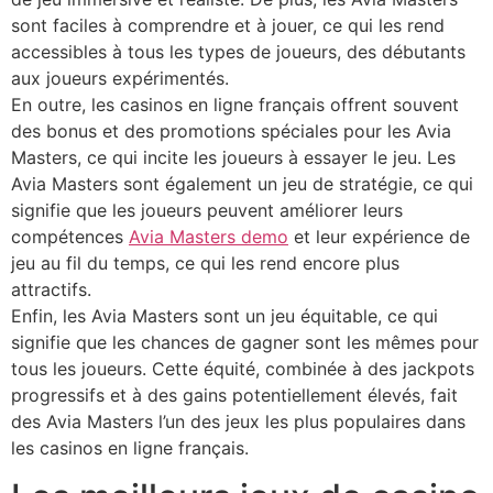
sont faciles à comprendre et à jouer, ce qui les rend
accessibles à tous les types de joueurs, des débutants
aux joueurs expérimentés.
En outre, les casinos en ligne français offrent souvent
des bonus et des promotions spéciales pour les Avia
Masters, ce qui incite les joueurs à essayer le jeu. Les
Avia Masters sont également un jeu de stratégie, ce qui
signifie que les joueurs peuvent améliorer leurs
compétences
Avia Masters demo
et leur expérience de
jeu au fil du temps, ce qui les rend encore plus
attractifs.
Enfin, les Avia Masters sont un jeu équitable, ce qui
signifie que les chances de gagner sont les mêmes pour
tous les joueurs. Cette équité, combinée à des jackpots
progressifs et à des gains potentiellement élevés, fait
des Avia Masters l’un des jeux les plus populaires dans
les casinos en ligne français.