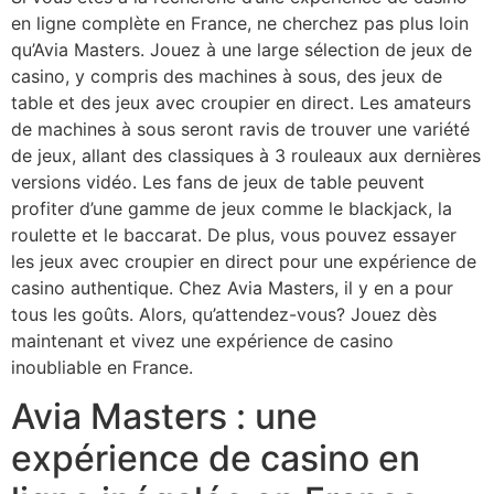
en ligne complète en France, ne cherchez pas plus loin
qu’Avia Masters. Jouez à une large sélection de jeux de
casino, y compris des machines à sous, des jeux de
table et des jeux avec croupier en direct. Les amateurs
de machines à sous seront ravis de trouver une variété
de jeux, allant des classiques à 3 rouleaux aux dernières
versions vidéo. Les fans de jeux de table peuvent
profiter d’une gamme de jeux comme le blackjack, la
roulette et le baccarat. De plus, vous pouvez essayer
les jeux avec croupier en direct pour une expérience de
casino authentique. Chez Avia Masters, il y en a pour
tous les goûts. Alors, qu’attendez-vous? Jouez dès
maintenant et vivez une expérience de casino
inoubliable en France.
Avia Masters : une
expérience de casino en