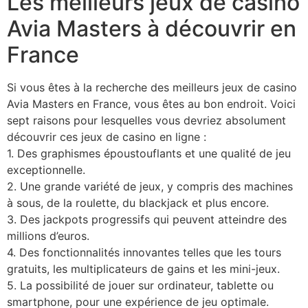
Les meilleurs jeux de casino
Avia Masters à découvrir en
France
Si vous êtes à la recherche des meilleurs jeux de casino
Avia Masters en France, vous êtes au bon endroit. Voici
sept raisons pour lesquelles vous devriez absolument
découvrir ces jeux de casino en ligne :
1. Des graphismes époustouflants et une qualité de jeu
exceptionnelle.
2. Une grande variété de jeux, y compris des machines
à sous, de la roulette, du blackjack et plus encore.
3. Des jackpots progressifs qui peuvent atteindre des
millions d’euros.
4. Des fonctionnalités innovantes telles que les tours
gratuits, les multiplicateurs de gains et les mini-jeux.
5. La possibilité de jouer sur ordinateur, tablette ou
smartphone, pour une expérience de jeu optimale.