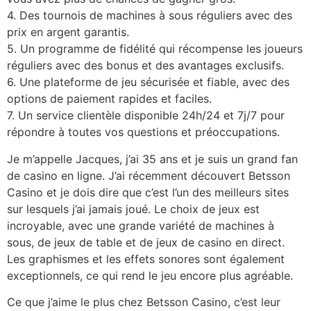
4. Des tournois de machines à sous réguliers avec des
prix en argent garantis.
5. Un programme de fidélité qui récompense les joueurs
réguliers avec des bonus et des avantages exclusifs.
6. Une plateforme de jeu sécurisée et fiable, avec des
options de paiement rapides et faciles.
7. Un service clientèle disponible 24h/24 et 7j/7 pour
répondre à toutes vos questions et préoccupations.
Je m’appelle Jacques, j’ai 35 ans et je suis un grand fan
de casino en ligne. J’ai récemment découvert Betsson
Casino et je dois dire que c’est l’un des meilleurs sites
sur lesquels j’ai jamais joué. Le choix de jeux est
incroyable, avec une grande variété de machines à
sous, de jeux de table et de jeux de casino en direct.
Les graphismes et les effets sonores sont également
exceptionnels, ce qui rend le jeu encore plus agréable.
Ce que j’aime le plus chez Betsson Casino, c’est leur