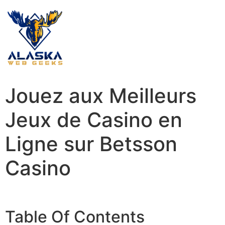
Jouez aux Meilleurs
Jeux de Casino en
Ligne sur Betsson
Casino
Table Of Contents