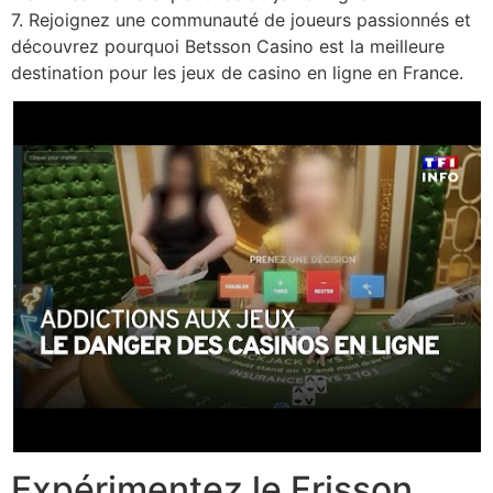
7. Rejoignez une communauté de joueurs passionnés et
découvrez pourquoi Betsson Casino est la meilleure
destination pour les jeux de casino en ligne en France.
Expérimentez le Frisson