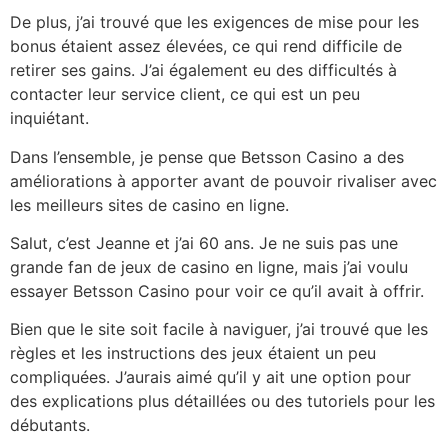
De plus, j’ai trouvé que les exigences de mise pour les
bonus étaient assez élevées, ce qui rend difficile de
retirer ses gains. J’ai également eu des difficultés à
contacter leur service client, ce qui est un peu
inquiétant.
Dans l’ensemble, je pense que Betsson Casino a des
améliorations à apporter avant de pouvoir rivaliser avec
les meilleurs sites de casino en ligne.
Salut, c’est Jeanne et j’ai 60 ans. Je ne suis pas une
grande fan de jeux de casino en ligne, mais j’ai voulu
essayer Betsson Casino pour voir ce qu’il avait à offrir.
Bien que le site soit facile à naviguer, j’ai trouvé que les
règles et les instructions des jeux étaient un peu
compliquées. J’aurais aimé qu’il y ait une option pour
des explications plus détaillées ou des tutoriels pour les
débutants.