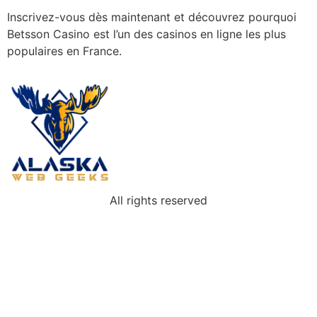
Inscrivez-vous dès maintenant et découvrez pourquoi
Betsson Casino est l’un des casinos en ligne les plus
populaires en France.
All rights reserved