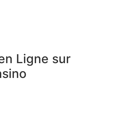
en Ligne sur
asino