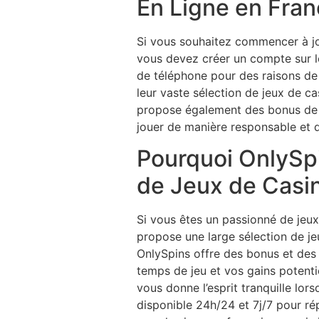
En Ligne en Fra
Si vous souhaitez commencer à jou
vous devez créer un compte sur le
de téléphone pour des raisons de 
leur vaste sélection de jeux de ca
propose également des bonus de b
jouer de manière responsable et 
Pourquoi OnlySpi
de Jeux de Casi
Si vous êtes un passionné de jeux
propose une large sélection de je
OnlySpins offre des bonus et des
temps de jeu et vos gains potenti
vous donne l’esprit tranquille lor
disponible 24h/24 et 7j/7 pour ré