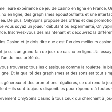
meilleure expérience de jeu de casino en ligne en France, On
ino en ligne, des graphismes époustouflants et une interface
lée. De plus, OnlySpins propose des offres et des promotio
ue vous soyez un joueur débutant ou expérimenté, OnlySpins
nce. Inscrivez-vous dès maintenant et découvrez la différe
 Casino et je dois dire que c’est l’un des meilleurs casinos 
et je suis un grand fan de jeux de casino en ligne. J’ai ess
 l’un de mes préférés.
vous trouverez tous les classiques comme la roulette, le bla
igne. Et la qualité des graphismes et des sons est tout sim
s généreux et des promotions régulières, ce qui rend le jeu
llent – ils sont toujours disponibles pour répondre à toutes
ivement OnlySpins Casino à tous ceux qui cherchent à joue