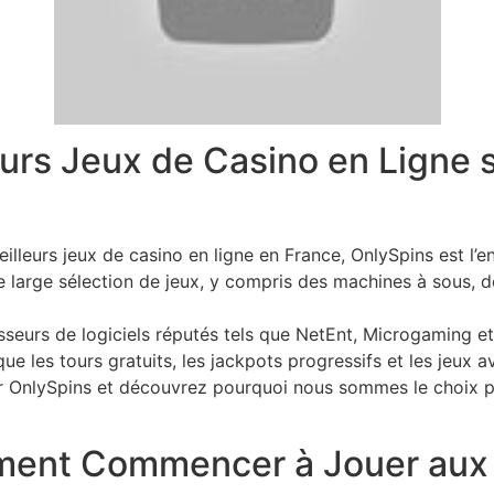
urs Jeux de Casino en Ligne 
illeurs jeux de casino en ligne en France, OnlySpins est l’e
 large sélection de jeux, y compris des machines à sous, de
sseurs de logiciels réputés tels que NetEnt, Microgaming et
que les tours gratuits, les jackpots progressifs et les jeux a
r OnlySpins et découvrez pourquoi nous sommes le choix p
ment Commencer à Jouer aux 