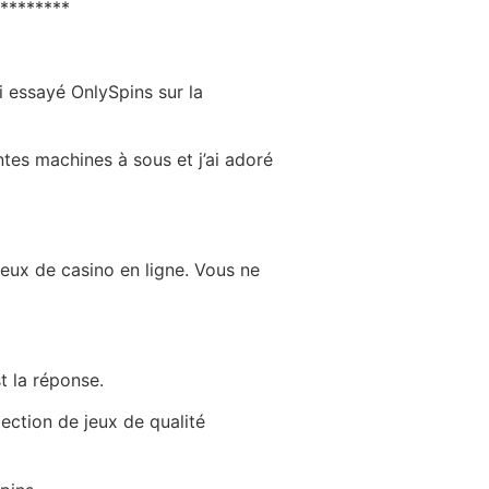
********
ai essayé OnlySpins sur la
ntes machines à sous et j’ai adoré
eux de casino en ligne. Vous ne
t la réponse.
ection de jeux de qualité