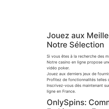
Jouez aux Meille
Notre Sélection
Si vous êtes à la recherche des me
Notre casino en ligne propose une
vidéo poker.
Jouez aux derniers jeux de fourni
Profitez de fonctionnalités telles 
Inscrivez-vous dès maintenant su
ligne en France.
OnlySpins: Com