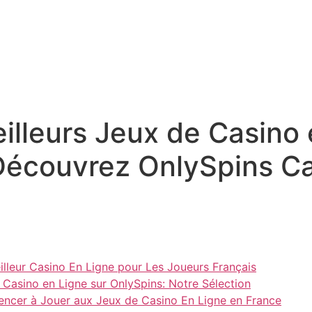
illeurs Jeux de Casino 
Découvrez OnlySpins C
lleur Casino En Ligne pour Les Joueurs Français
 Casino en Ligne sur OnlySpins: Notre Sélection
cer à Jouer aux Jeux de Casino En Ligne en France