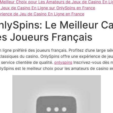
e Meilleur Choix pour Les Amateurs de Jeux de Casino En L
 Jeux de Casino En Ligne sur OnlySpins en France
érience de Jeu de Casino En Ligne en France
lySpins: Le Meilleur C
es Joueurs Français
ligne préféré des joueurs français. Profitez d’une large sél
classiques du casino. OnlySpins offre une expérience de jeu 
service clientèle de qualité.
onlyspins
Inscrivez-vous dès m
Spins est le meilleur choix pour les amateurs de casino en