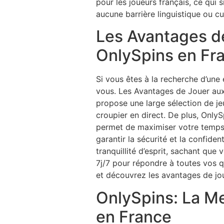
pour les joueurs français, ce qui 
aucune barrière linguistique ou cul
Les Avantages de
OnlySpins en Fr
Si vous êtes à la recherche d’une 
vous. Les Avantages de Jouer aux
propose une large sélection de je
croupier en direct. De plus, Only
permet de maximiser votre temps d
garantir la sécurité et la confide
tranquillité d’esprit, sachant que
7j/7 pour répondre à toutes vos q
et découvrez les avantages de jou
OnlySpins: La Me
en France