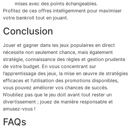
mises avec des points échangeables.
Profitez de ces offres intelligemment pour maximiser
votre bankroll tout en jouant.
Conclusion
Jouer et gagner dans les jeux populaires en direct
nécessite non seulement chance, mais également
stratégie, connaissance des règles et gestion prudente
de votre budget. En vous concentrant sur
l’apprentissage des jeux, la mise en œuvre de stratégies
efficaces et l’utilisation des promotions disponibles,
vous pouvez améliorer vos chances de succès.
N’oubliez pas que le jeu doit avant tout rester un
divertissement ; jouez de manière responsable et
amusez-vous !
FAQs