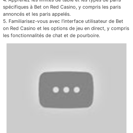
spécifiques à Bet on Red Casino, y compris les paris
annoncés et les paris appelés.
5. Familiarisez-vous avec l’interface utilisateur de Bet
on Red Casino et les options de jeu en direct, y compris
les fonctionnalités de chat et de pourboire.