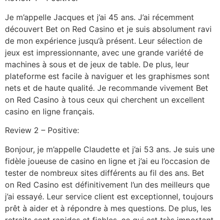
Je m’appelle Jacques et j’ai 45 ans. J’ai récemment
découvert Bet on Red Casino et je suis absolument ravi
de mon expérience jusqu’à présent. Leur sélection de
jeux est impressionnante, avec une grande variété de
machines à sous et de jeux de table. De plus, leur
plateforme est facile à naviguer et les graphismes sont
nets et de haute qualité. Je recommande vivement Bet
on Red Casino à tous ceux qui cherchent un excellent
casino en ligne français.
Review 2 – Positive:
Bonjour, je m’appelle Claudette et j’ai 53 ans. Je suis une
fidèle joueuse de casino en ligne et j’ai eu l’occasion de
tester de nombreux sites différents au fil des ans. Bet
on Red Casino est définitivement l’un des meilleurs que
j’ai essayé. Leur service client est exceptionnel, toujours
prêt à aider et à répondre à mes questions. De plus, les
retraits sont rapides et fiables, ce qui est très important