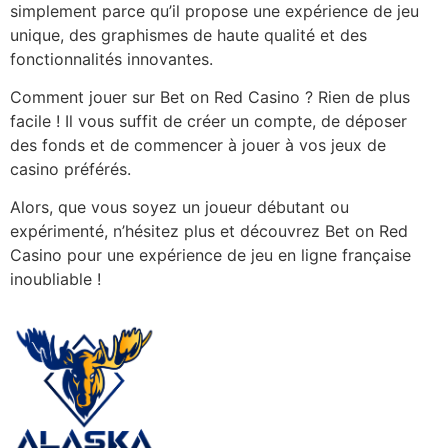
simplement parce qu’il propose une expérience de jeu
unique, des graphismes de haute qualité et des
fonctionnalités innovantes.
Comment jouer sur Bet on Red Casino ? Rien de plus
facile ! Il vous suffit de créer un compte, de déposer
des fonds et de commencer à jouer à vos jeux de
casino préférés.
Alors, que vous soyez un joueur débutant ou
expérimenté, n’hésitez plus et découvrez Bet on Red
Casino pour une expérience de jeu en ligne française
inoubliable !