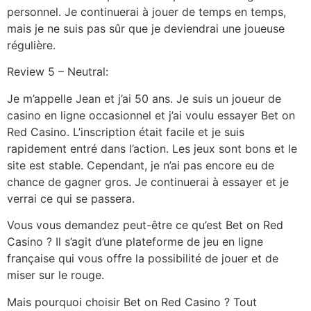
personnel. Je continuerai à jouer de temps en temps,
mais je ne suis pas sûr que je deviendrai une joueuse
régulière.
Review 5 – Neutral:
Je m’appelle Jean et j’ai 50 ans. Je suis un joueur de
casino en ligne occasionnel et j’ai voulu essayer Bet on
Red Casino. L’inscription était facile et je suis
rapidement entré dans l’action. Les jeux sont bons et le
site est stable. Cependant, je n’ai pas encore eu de
chance de gagner gros. Je continuerai à essayer et je
verrai ce qui se passera.
Vous vous demandez peut-être ce qu’est Bet on Red
Casino ? Il s’agit d’une plateforme de jeu en ligne
française qui vous offre la possibilité de jouer et de
miser sur le rouge.
Mais pourquoi choisir Bet on Red Casino ? Tout