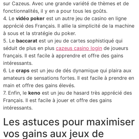
sur Cazeus. Avec une grande variété de thèmes et de
fonctionnalités, il y en a pour tous les goûts.
4. Le
vidéo poker
est un autre jeu de casino en ligne
apprécié des Français. Il allie la simplicité de la machine
à sous et la stratégie du poker.
5. Le
baccarat
est un jeu de cartes sophistiqué qui
séduit de plus en plus
cazeus casino login
de joueurs
français. Il est facile à apprendre et offre des gains
intéressants.
6. Le
craps
est un jeu de dés dynamique qui plaira aux
amateurs de sensations fortes. Il est facile à prendre en
main et offre des gains élevés.
7. Enfin, le
keno
est un jeu de hasard très apprécié des
Français. Il est facile à jouer et offre des gains
intéressants.
Les astuces pour maximiser
vos gains aux jeux de