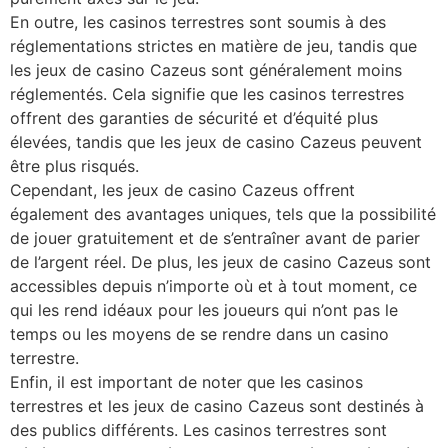
En outre, les casinos terrestres sont soumis à des
réglementations strictes en matière de jeu, tandis que
les jeux de casino Cazeus sont généralement moins
réglementés. Cela signifie que les casinos terrestres
offrent des garanties de sécurité et d’équité plus
élevées, tandis que les jeux de casino Cazeus peuvent
être plus risqués.
Cependant, les jeux de casino Cazeus offrent
également des avantages uniques, tels que la possibilité
de jouer gratuitement et de s’entraîner avant de parier
de l’argent réel. De plus, les jeux de casino Cazeus sont
accessibles depuis n’importe où et à tout moment, ce
qui les rend idéaux pour les joueurs qui n’ont pas le
temps ou les moyens de se rendre dans un casino
terrestre.
Enfin, il est important de noter que les casinos
terrestres et les jeux de casino Cazeus sont destinés à
des publics différents. Les casinos terrestres sont