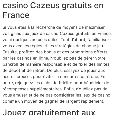
casino Cazeus gratuits en
France
Si vous êtes à la recherche de moyens de maximiser
vos gains aux jeux de casino Cazeus gratuits en France,
voici quelques astuces utiles. Tout d’abord, familiarisez-
vous avec les règles et les stratégies de chaque jeu.
Ensuite, profitez des bonus et des promotions offerts
par les casinos en ligne. N’oubliez pas de gérer votre
bankroll de manière responsable et de fixer des limites
de dépôt et de retrait. De plus, essayez de jouer aux
heures creuses pour éviter la concurrence féroce. En
outre, rejoignez les clubs de fidélité pour bénéficier de
récompenses supplémentaires. Enfin, n’oubliez pas de
vous amuser et de ne pas considérer les jeux de casino
comme un moyen de gagner de l’argent rapidement.
Jouez gratuitement aux