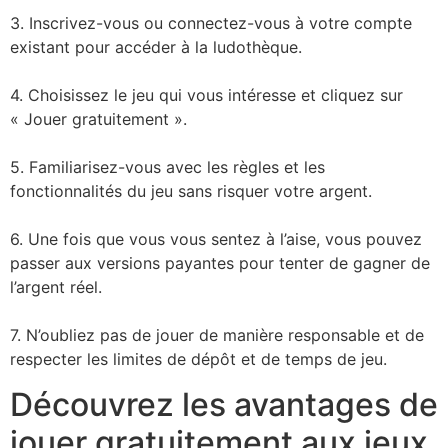
3. Inscrivez-vous ou connectez-vous à votre compte
existant pour accéder à la ludothèque.
4. Choisissez le jeu qui vous intéresse et cliquez sur
« Jouer gratuitement ».
5. Familiarisez-vous avec les règles et les
fonctionnalités du jeu sans risquer votre argent.
6. Une fois que vous vous sentez à l’aise, vous pouvez
passer aux versions payantes pour tenter de gagner de
l’argent réel.
7. N’oubliez pas de jouer de manière responsable et de
respecter les limites de dépôt et de temps de jeu.
Découvrez les avantages de
jouer gratuitement aux jeux