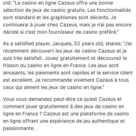
old: “Le casino en ligne Cazeus offre une bonne
sélection de jeux de casino gratuits. Les fonctionnalités
sont standard et les graphismes sont décents. Je
continuerai à jouer chez Cazeus, mais je n’ai pas encore
décidé si c’est mon fournisseur de casino préféré.”
As a satisfied player, Jacques, 52 years old, shares: “J’ai
récemment découvert les jeux de casino Cazeus et je
suis très satisfait. Jouez gratuitement et découvrez le
frisson du casino en ligne en France. Les jeux sont
amusants, les paiements sont rapides et le service client
est excellent. Je recommande vivement Cazeus à tous
ceux qui aiment les jeux de casino en ligne.”
Vous vous demandez peut-être ce qu’est Cazeus et
comment jouer gratuitement à des jeux de casino en
ligne en France ? Cazeus est une plateforme de casino
en ligne offrant une expérience de jeu authentique et
passionnante.