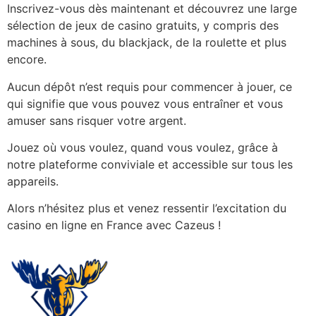
Inscrivez-vous dès maintenant et découvrez une large
sélection de jeux de casino gratuits, y compris des
machines à sous, du blackjack, de la roulette et plus
encore.
Aucun dépôt n’est requis pour commencer à jouer, ce
qui signifie que vous pouvez vous entraîner et vous
amuser sans risquer votre argent.
Jouez où vous voulez, quand vous voulez, grâce à
notre plateforme conviviale et accessible sur tous les
appareils.
Alors n’hésitez plus et venez ressentir l’excitation du
casino en ligne en France avec Cazeus !