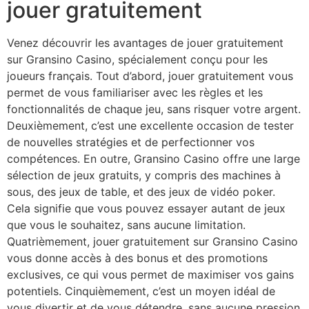
jouer gratuitement
Venez découvrir les avantages de jouer gratuitement
sur Gransino Casino, spécialement conçu pour les
joueurs français. Tout d’abord, jouer gratuitement vous
permet de vous familiariser avec les règles et les
fonctionnalités de chaque jeu, sans risquer votre argent.
Deuxièmement, c’est une excellente occasion de tester
de nouvelles stratégies et de perfectionner vos
compétences. En outre, Gransino Casino offre une large
sélection de jeux gratuits, y compris des machines à
sous, des jeux de table, et des jeux de vidéo poker.
Cela signifie que vous pouvez essayer autant de jeux
que vous le souhaitez, sans aucune limitation.
Quatrièmement, jouer gratuitement sur Gransino Casino
vous donne accès à des bonus et des promotions
exclusives, ce qui vous permet de maximiser vos gains
potentiels. Cinquièmement, c’est un moyen idéal de
vous divertir et de vous détendre, sans aucune pression