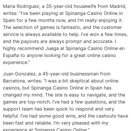
Maria Rodriguez, a 35-year-old housewife from Madrid,
writes: “I’ve been playing at Spinanga Casino Online in
Spain for a few months now, and I’m really enjoying it.
The selection of games is fantastic, and the customer
service is always available to help. I’ve won a few times,
and the payouts are always prompt and accurate. I
highly recommend Juega al Spinanga Casino Online en
España to anyone looking for a great online casino
experience.”
Juan Gonzalez, a 45-year-old businessman from
Barcelona, writes: “I was a bit skeptical about online
casinos, but Spinanga Casino Online in Spain has
changed my mind. The site is easy to navigate, and the
games are top-notch. I’ve had a few questions, and the
support team has been quick to respond and very
helpful. I’ve had some good wins, and the cashouts have
been fast and reliable. I’m very pleased with my
experience at Spinanga Casino Online.”