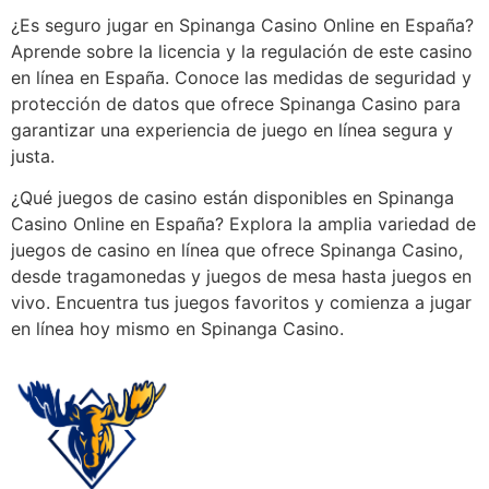
¿Es seguro jugar en Spinanga Casino Online en España?
Aprende sobre la licencia y la regulación de este casino
en línea en España. Conoce las medidas de seguridad y
protección de datos que ofrece Spinanga Casino para
garantizar una experiencia de juego en línea segura y
justa.
¿Qué juegos de casino están disponibles en Spinanga
Casino Online en España? Explora la amplia variedad de
juegos de casino en línea que ofrece Spinanga Casino,
desde tragamonedas y juegos de mesa hasta juegos en
vivo. Encuentra tus juegos favoritos y comienza a jugar
en línea hoy mismo en Spinanga Casino.