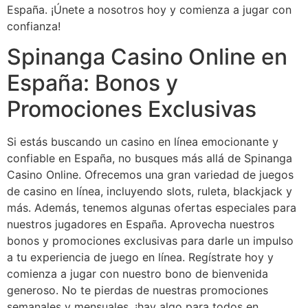
España. ¡Únete a nosotros hoy y comienza a jugar con
confianza!
Spinanga Casino Online en
España: Bonos y
Promociones Exclusivas
Si estás buscando un casino en línea emocionante y
confiable en España, no busques más allá de Spinanga
Casino Online. Ofrecemos una gran variedad de juegos
de casino en línea, incluyendo slots, ruleta, blackjack y
más. Además, tenemos algunas ofertas especiales para
nuestros jugadores en España. Aprovecha nuestros
bonos y promociones exclusivas para darle un impulso
a tu experiencia de juego en línea. Regístrate hoy y
comienza a jugar con nuestro bono de bienvenida
generoso. No te pierdas de nuestras promociones
semanales y mensuales, ¡hay algo para todos en