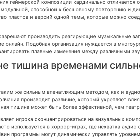
ния геймерской композиции кардинально отличается о
 модульной, способной к бесшовному повторению и д
во пластов и версий одной темы, которые можно соед
азрешают производить реагирующие музыкальные запи
ме онлайн. Подобная организация нуждается в многоу
арантировать плавные изменения между различными зв
не тишина временами сильн
таким же сильным впечатляющим методом, как и аудио
олчания производит различие, который укрепляет влия
ная тишина может быть более эффективной, чем театр
вляет игрока сконцентрироваться на визуальных комп
сто используется в хоррор-играх, где нехватка аудио
 1вин программы могут динамически управлять уровнем