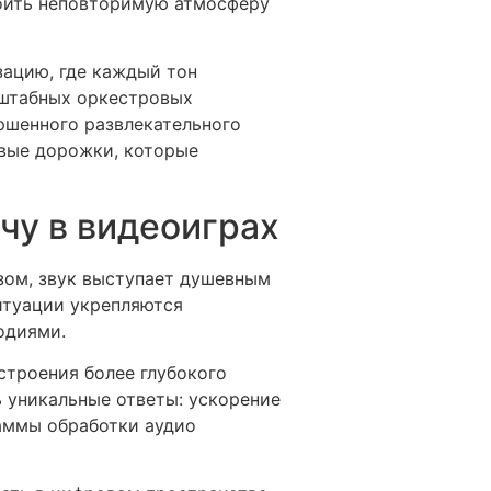
оить неповторимую атмосферу
ацию, где каждый тон
сштабных оркестровых
ршенного развлекательного
овые дорожки, которые
чу в видеоиграх
зом, звук выступает душевным
итуации укрепляются
одиями.
строения более глубокого
ь уникальные ответы: ускорение
раммы обработки аудио