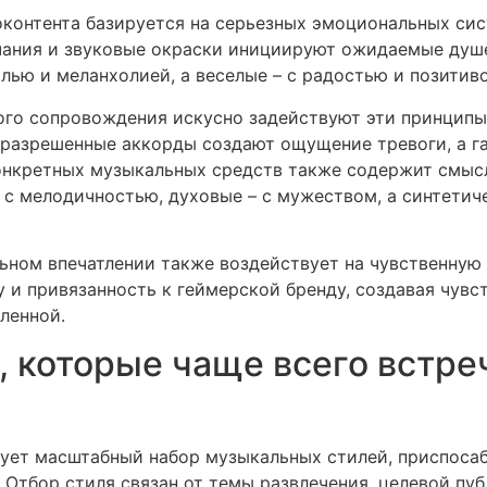
контента базируется на серьезных эмоциональных сис
чания и звуковые окраски инициируют ожидаемые душ
лью и меланхолией, а веселые – с радостью и позитив
го сопровождения искусно задействуют эти принципы
еразрешенные аккорды создают ощущение тревоги, а 
онкретных музыкальных средств также содержит смыс
с мелодичностью, духовые – с мужеством, а синтетиче
ьном впечатлении также воздействует на чувственную
 и привязанность к геймерской бренду, создавая чув
ленной.
, которые чаще всего встре
зует масштабный набор музыкальных стилей, приспоса
 Отбор стиля связан от темы развлечения, целевой пу