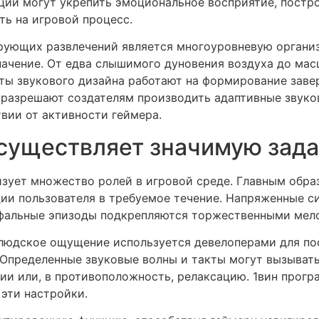
ии могут укрепить эмоциональное восприятие, постр
ть на игровой процесс.
рующих развлечений является многоуровневую организ
начение. От едва слышимого дуновения воздуха до ма
ты звукового дизайна работают на формирование заве
и разрешают создателям производить адаптивные звук
вии от активности геймера.
существляет значимую зада
зует множество ролей в игровой среде. Главным обра
ии пользователя в требуемое течение. Напряженные с
фальные эпизоды подкрепляются торжественными мел
 людское ощущение используется девелоперами для по
 Определенные звуковые волны и такты могут вызыват
ции или, в противоположность, релаксацию. 1вин прог
эти настройки.