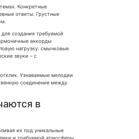
темах. Конкретные
евные ответы. Грустные
ом.
 для создания требуемой
гармоничные аккорды
ловую нагрузку: смычковые
ские звуки – с
 отклик. Узнаваемые мелодии
ственную соединение между
чаются в
бливая их под уникальные
блики и требуемой атмосферы.