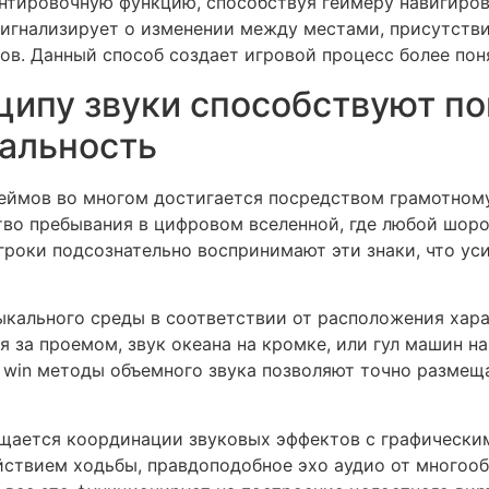
нтировочную функцию, способствуя геймеру навигиров
игнализирует о изменении между местами, присутстви
в. Данный способ создает игровой процесс более пон
ципу звуки способствуют по
альность
еймов во многом достигается посредством грамотном
тво пребывания в цифровом вселенной, где любой шоро
гроки подсознательно воспринимают эти знаки, что ус
кального среды в соответствии от расположения хар
 за проемом, звук океана на кромке, или гул машин на
1 win методы объемного звука позволяют точно разме
щается координации звуковых эффектов с графически
ействием ходьбы, правдоподобное эхо аудио от многоо