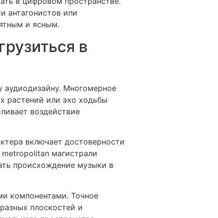
ать в цифровом пространстве.
и антагонистов или
ятным и ясным.
грузиться в
у аудиодизайну. Многомерное
х растений или эхо ходьбы
иливает воздействие
актера включает достоверности
 metropolitan магистрали
щать происхождение музыки в
ми компонентами. Точное
бразных плоскостей и