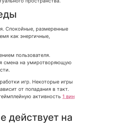
туального пространства.
реды
я. Спокойные, размеренные
емя как энергичные,
ением пользователя.
ая смена на умиротворяющую
сти.
работки игр. Некоторые игры
висит от попадания в такт.
 геймплейную активность
1 вин
е действует на