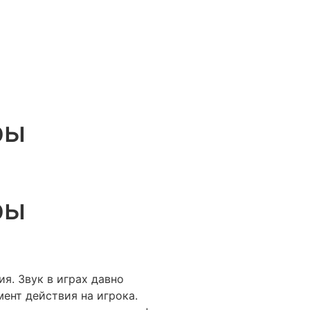
ры
ры
я. Звук в играх давно
ент действия на игрока.