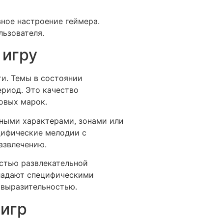
вное настроение геймера.
льзователя.
 игру
и. Темы в состоянии
риод. Это качество
овых марок.
ными характерами, зонами или
цифические мелодии с
азвлечению.
астью развлекательной
бладают специфическими
 выразительностью.
 игр