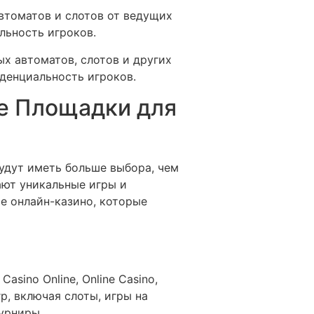
 автоматов и слотов от ведущих
льность игроков.
ых автоматов, слотов и других
иденциальность игроков.
е Площадки для
будут иметь больше выбора, чем
ают уникальные игры и
е онлайн-казино, которые
sino Online, Online Casino,
гр, включая слоты, игры на
турниры.