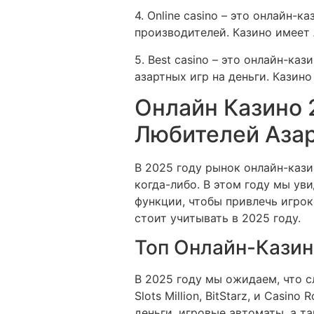
4. Online casino – это онлайн-
производителей. Казино имеет
5. Best casino – это онлайн-к
азартных игр на деньги. Казин
Онлайн Казино
Любителей Аза
В 2025 году рынок онлайн-кази
когда-либо. В этом году мы ув
функции, чтобы привлечь игро
стоит учитывать в 2025 году.
Топ Онлайн-Казин
В 2025 году мы ожидаем, что сл
Slots Million, BitStarz, и Casi
деньги, игровые автоматы, а т