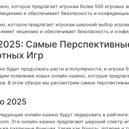
казино, которое предлагает игрокам более 500 игровых
 лицензию и обеспечивает безопасность и конфиденциа
азино, которое предлагает игрокам широкий выбор игров
о имеет лицензию и обеспечивает безопасность и конф
 2025: Самые Перспективны
ртных Игр
но будет продолжать расти в популярности, и игроки 
идим появление новых онлайн-казино, которые предлаг
ков. В этом обзоре мы рассмотрим самые перспективны
о 2025
едующие онлайн-казино будут лидировать в рейтинге: Ca
no Room. Эти онлайн-казино предлагают широкий спектр и
акже различные функции, такие как бонусы, лотереи и 