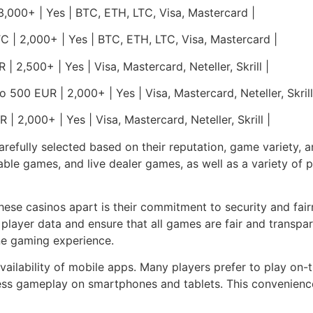
 3,000+ | Yes | BTC, ETH, LTC, Visa, Mastercard |
TC | 2,000+ | Yes | BTC, ETH, LTC, Visa, Mastercard |
| 2,500+ | Yes | Visa, Mastercard, Neteller, Skrill |
o 500 EUR | 2,000+ | Yes | Visa, Mastercard, Neteller, Skrill
 | 2,000+ | Yes | Visa, Mastercard, Neteller, Skrill |
refully selected based on their reputation, game variety, a
able games, and live dealer games, as well as a variety of 
these casinos apart is their commitment to security and fa
player data and ensure that all games are fair and transpar
ine gaming experience.
vailability of mobile apps. Many players prefer to play on-
ess gameplay on smartphones and tablets. This convenienc