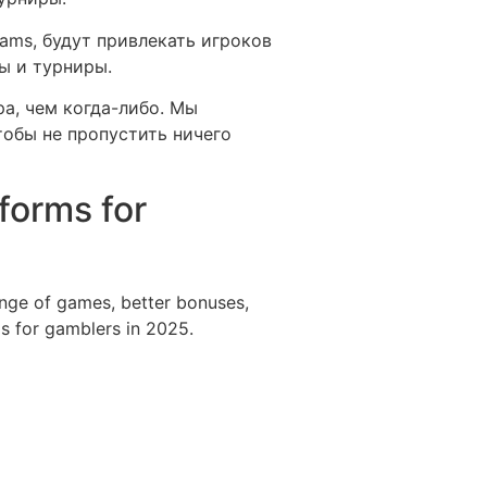
eams, будут привлекать игроков
ы и турниры.
ра, чем когда-либо. Мы
тобы не пропустить ничего
forms for
ange of games, better bonuses,
os for gamblers in 2025.