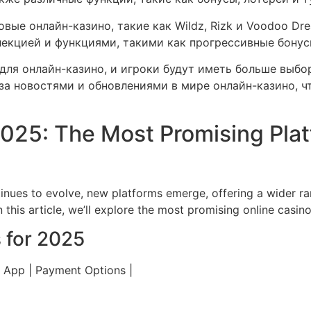
вые онлайн-казино, такие как Wildz, Rizk и Voodoo Dr
лекцией и функциями, такими как прогрессивные бонус
 для онлайн-казино, и игроки будут иметь больше выбо
а новостями и обновлениями в мире онлайн-казино, ч
025: The Most Promising Plat
tinues to evolve, new platforms emerge, offering a wider r
 this article, we’ll explore the most promising online casin
 for 2025
e App | Payment Options |