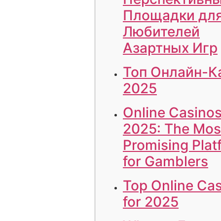
Площадки дл
Любителей
Азартных Игр
Топ Онлайн-К
2025
Online Casino
2025: The Mos
Promising Plat
for Gamblers
Top Online Ca
for 2025