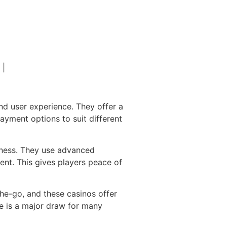
 |
nd user experience. They offer a
payment options to suit different
irness. They use advanced
ent. This gives players peace of
the-go, and these casinos offer
e is a major draw for many