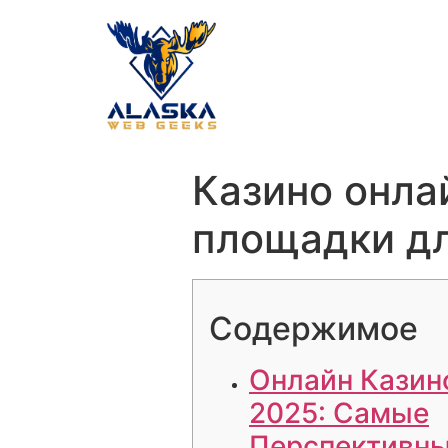
Казино онла
площадки дл
Содержимое
Онлайн Казин
2025: Самые
Перспективн