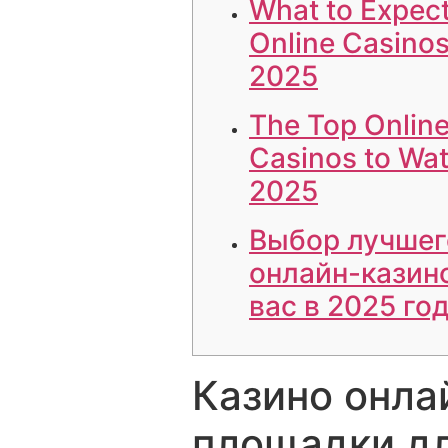
What to Expec
Online Casinos
2025
The Top Onlin
Casinos to Wat
2025
Выбор лучшег
онлайн-казин
вас в 2025 го
Казино онла
площадки дл