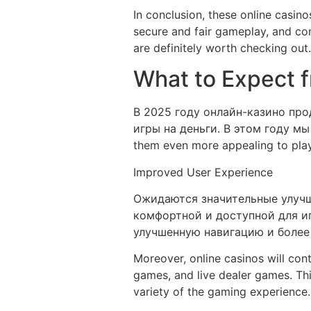
In conclusion, these online casin
secure and fair gameplay, and con
are definitely worth checking out.
What to Expect f
В 2025 году онлайн-казино про
игры на деньги. В этом году мы о
them even more appealing to play
Improved User Experience
Ожидаются значительные улучш
комфортной и доступной для иг
улучшенную навигацию и более
Moreover, online casinos will con
games, and live dealer games. Thi
variety of the gaming experience.